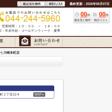
最終更新：2026年08月07日
00
00
件
件
最近見た物件
検討リスト
営業時間：１０：００ ～ １８：００
日：年末年始・ゴールデンウィーク・夏季
ー) 川崎本町店
２丁目12-4
MAP
▼