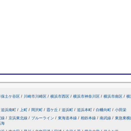
市保土ケ谷区
/
川崎市川崎区
/
横浜市西区
/
横浜市神奈川区
/
横浜市南区
/
横
追浜南町
/
上町
/
岡沢町
/
霞ケ丘
/
追浜町
/
追浜本町
/
白幡向町
/
小田栄
賀線
/
京浜東北線
/
ブルーライン
/
東海道本線
/
相鉄本線
/
南武線
/
東急東横
高海