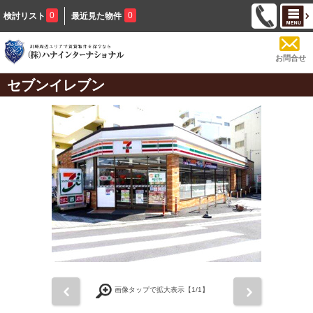
0
0
検討リスト
最近見た物件
お問合せ
セブンイレブン
前
次
画像タップで拡大表示【
1
/1】