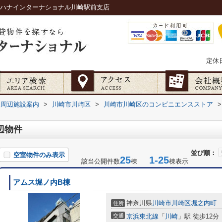
｜ハナインターナショナル川崎駅前支店
定休
周辺施設案内
>
川崎市川崎区
>
川崎市川崎区のコンビニエンスストア
>
辺物件
並び順：
空室物件のみ表示
25
1-25
該当公開件数
棟
棟表示
アムス堀ノ内B棟
神奈川県
川崎市川崎区
堀之内町
住所
交通
京浜東北線
「
川崎
」駅 徒歩12分