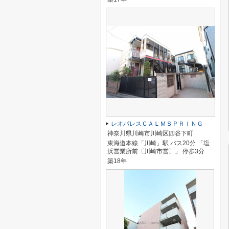
レオパレスＣＡＬＭＳＰＲＩＮＧ
神奈川県川崎市川崎区四谷下町
東海道本線「川崎」駅 バス20分 「塩
浜営業所前〔川崎市営〕」 停歩3分
築18年