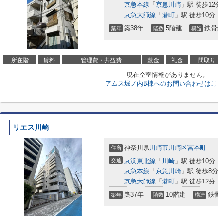
京急本線
「
京急川崎
」駅 徒歩12
京急大師線
「
港町
」駅 徒歩10分
築38年
5階建
鉄骨
築年
階数
構造
所在階
賃料
管理費・共益費
敷金
礼金
間取り
現在空室情報がありません。
アムス堀ノ内B棟へのお問い合わせはこ
リエス川崎
神奈川県
川崎市川崎区
宮本町
住所
交通
京浜東北線
「
川崎
」駅 徒歩10分
京急本線
「
京急川崎
」駅 徒歩8分
京急大師線
「
港町
」駅 徒歩12分
築37年
10階建
鉄
築年
階数
構造