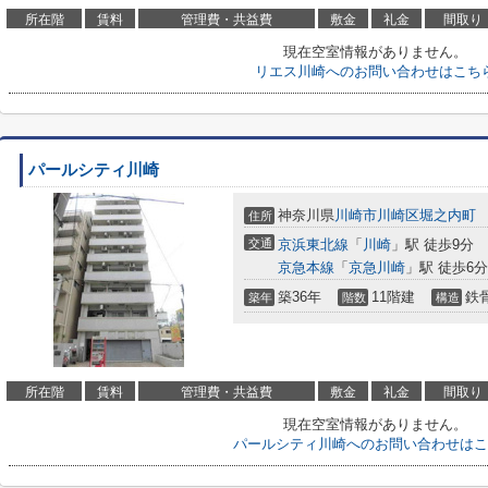
所在階
賃料
管理費・共益費
敷金
礼金
間取り
現在空室情報がありません。
リエス川崎へのお問い合わせはこち
パールシティ川崎
神奈川県
川崎市川崎区
堀之内町
住所
交通
京浜東北線
「
川崎
」駅 徒歩9分
京急本線
「
京急川崎
」駅 徒歩6分
築36年
11階建
鉄
築年
階数
構造
所在階
賃料
管理費・共益費
敷金
礼金
間取り
現在空室情報がありません。
パールシティ川崎へのお問い合わせはこ