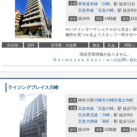
交通
東海道本線
「
川崎
」駅 徒歩11分
京急本線
「
京急川崎
」駅 徒歩8分
築16年
14階建
鉄
築年
階数
構造
㈱ハナインターナショナルから住まい探
物件が見つかるようスタッフ一同サポー
所在階
賃料
管理費・共益費
敷金
礼金
間取り
現在空室情報がありません。
Ｄｏｒｍｏｕｓｅ Ｃａｓｔｌｅへのお問い合
ライジングプレイス川崎
神奈川県
川崎市川崎区
堀之内町
住所
交通
京急本線
「
京急川崎
」駅 徒歩7分
京浜東北線
「
川崎
」駅 徒歩9分
京急大師線
「
港町
」駅 徒歩11分
築10年
15階建
鉄
築年
階数
構造