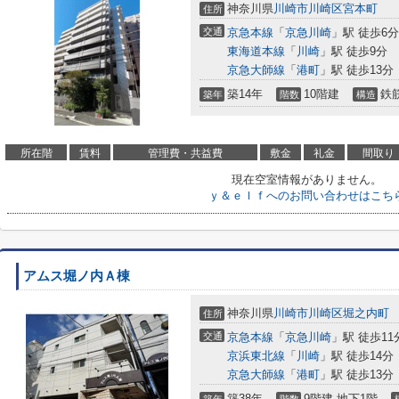
神奈川県
川崎市川崎区
宮本町
住所
交通
京急本線
「
京急川崎
」駅 徒歩6分
東海道本線
「
川崎
」駅 徒歩9分
京急大師線
「
港町
」駅 徒歩13分
築14年
10階建
鉄
築年
階数
構造
所在階
賃料
管理費・共益費
敷金
礼金
間取り
現在空室情報がありません。
ｙ＆ｅｌｆへのお問い合わせはこち
アムス堀ノ内Ａ棟
神奈川県
川崎市川崎区
堀之内町
住所
交通
京急本線
「
京急川崎
」駅 徒歩11
京浜東北線
「
川崎
」駅 徒歩14分
京急大師線
「
港町
」駅 徒歩13分
築38年
9階建 地下1階