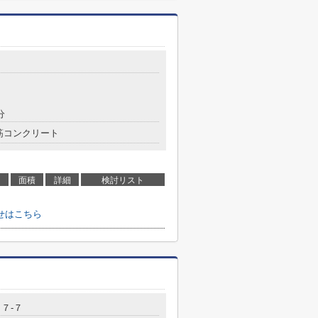
分
筋コンクリート
面積
詳細
検討リスト
せはこちら
７-７