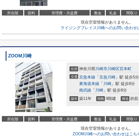
所在階
賃料
管理費・共益費
敷金
礼金
間取り
現在空室情報がありません。
ライジングプレイス川崎へのお問い合わせ
ZOOM川崎
神奈川県
川崎市川崎区
宮本町
住所
交通
京急本線
「
京急川崎
」駅 徒歩5分
東海道本線
「
川崎
」駅 徒歩8分
南武線
「
川崎
」駅 徒歩8分
築11年
9階建
鉄筋
築年
階数
構造
所在階
賃料
管理費・共益費
敷金
礼金
間取り
現在空室情報がありません。
ZOOM川崎へのお問い合わせはこち