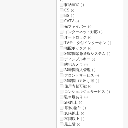
収納豊富
(-)
CS
(-)
BS
(-)
CATV
(-)
光ファイバー
(-)
インターネット対応
(-)
オートロック
(-)
TVモニタ付インターホン
(-)
宅配ボックス
(-)
24時間緊急通報システム
(-)
ディンプルキー
(-)
防犯カメラ
(-)
24時間有人管理
(-)
フロントサービス
(-)
24時間ゴミ出し可
(-)
住戸内覧可能
(-)
コンシェルジュサービス
(-)
駐車場あり
(-)
2階以上
(-)
1階の物件
(-)
10階以上
(-)
20階以上
(-)
最上階
(-)