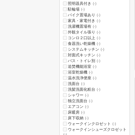
照明器具付き
(-)
駐輪場
(-)
バイク置場あり
(-)
家具・家電付き
(-)
洗濯機置場有
(-)
外観タイル張り
(-)
コンロ２口以上
(-)
食器洗い乾燥機
(-)
システムキッチン
(-)
対面式キッチン
(-)
バス・トイレ別
(-)
追焚機能浴室
(-)
浴室乾燥機
(-)
温水洗浄便座
(-)
洗面台
(-)
洗髪洗面化粧台
(-)
シャワー
(-)
独立洗面台
(-)
エアコン
(-)
床暖房
(-)
床下収納
(-)
ウォークインクロゼット
(-)
ウォークインシューズクロゼット
(-)