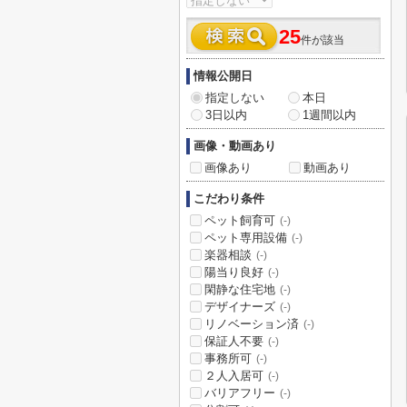
25
件が該当
情報公開日
指定しない
本日
3日以内
1週間以内
画像・動画あり
画像あり
動画あり
こだわり条件
ペット飼育可
(-)
ペット専用設備
(-)
楽器相談
(-)
陽当り良好
(-)
閑静な住宅地
(-)
デザイナーズ
(-)
リノベーション済
(-)
保証人不要
(-)
事務所可
(-)
２人入居可
(-)
バリアフリー
(-)