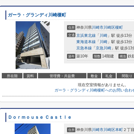
ガーラ・グランディ川崎榎町
神奈川県
川崎市川崎区
榎町
住所
交通
京浜東北線
「
川崎
」駅 徒歩13分
東海道本線
「
川崎
」駅 徒歩13分
京急本線
「
京急川崎
」駅 徒歩13
築10年
14階建
鉄
築年
階数
構造
所在階
賃料
管理費・共益費
敷金
礼金
間取り
現在空室情報がありません。
ガーラ・グランディ川崎榎町へのお問い合わ
Ｄｏｒｍｏｕｓｅ Ｃａｓｔｌｅ
神奈川県
川崎市川崎区
本町
２丁目
住所