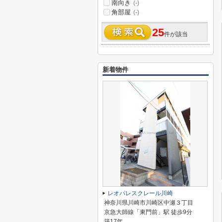
南向き
(-)
角部屋
(-)
25
件が該当
新着物件
レオパレスクレール川崎
神奈川県川崎市川崎区中瀬３丁目
京急大師線「東門前」駅 徒歩9分
築17年