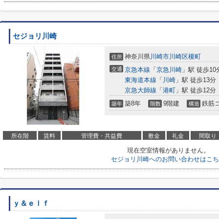
セジョリ川崎
神奈川県
川崎市川崎区
榎町
住所
交通
京急本線
「
京急川崎
」駅 徒歩10
東海道本線
「
川崎
」駅 徒歩13分
京急大師線
「
港町
」駅 徒歩12分
築8年
9階建
鉄筋
築年
階数
構造
所在階
賃料
管理費・共益費
敷金
礼金
間取り
現在空室情報がありません。
セジョリ川崎へのお問い合わせはこち
ｙ＆ｅｌｆ