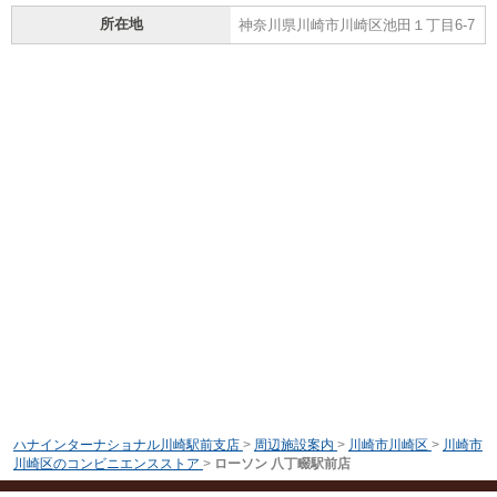
所在地
神奈川県川崎市川崎区池田１丁目6-7
ハナインターナショナル川崎駅前支店
>
周辺施設案内
>
川崎市川崎区
>
川崎市
川崎区のコンビニエンスストア
>
ローソン 八丁畷駅前店