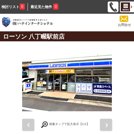
0
0
検討リスト
最近見た物件
お問合せ
ローソン 八丁畷駅前店
前
次
画像タップで拡大表示【
1
/1】