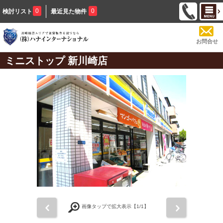
0
0
検討リスト
最近見た物件
お問合せ
ミニストップ 新川崎店
前
次
画像タップで拡大表示【
1
/1】