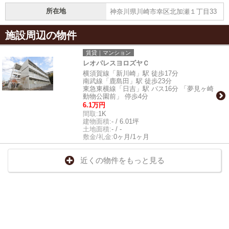
所在地
神奈川県川崎市幸区北加瀬１丁目33
施設周辺の物件
賃貸｜マンション
レオパレスヨロズヤＣ
横須賀線「新川崎」駅 徒歩17分
南武線「鹿島田」駅 徒歩23分
東急東横線「日吉」駅 バス16分 「夢見ヶ崎
動物公園前」 停歩4分
6.1万円
間取:
1K
建物面積:
- / 6.01坪
土地面積:
- / -
敷金/礼金:
0ヶ月/1ヶ月
近くの物件をもっと見る