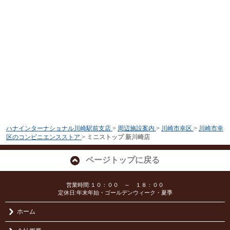
ハナインターナショナル川崎駅前支店
>
周辺施設案内
>
川崎市幸区
>
川崎市幸
区のコンビニエンスストア
>
ミニストップ 新川崎店
ページトップに戻る
営業時間:１０：００ ～ １８：００
定休日:年末年始・ゴールデンウィーク・夏季
ホーム