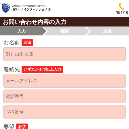
電話する
お問い合わせ内容の入力
入力
確認
送信
お名前
必須
連絡先
いずれか１つ以上入力
要望
必須