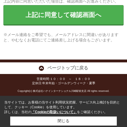
上記内容に同意いただいた場合は、確認画面へお進みください。
上記に同意して確認画面へ
※メール連絡をご希望でも、メールアドレスに間違いがあります
と、やむなくお電話にてご連絡差し上げる場合もございます。
ページトップに戻る
営業時間:１０：００ ～ １８：００
定休日:年末年始・ゴールデンウィーク・夏季
Copyright(c) 株式会社ハナインターナショナル川崎駅前支店 All rights reserved.
当サイトでは、お客様の当サイト利用状況把握、サービス向上検討を目的と
して、クッキー（Cookie）を使用しています。
詳しくは、当社の
「Cookieの取扱いについて」
をご確認ください。
閉じる