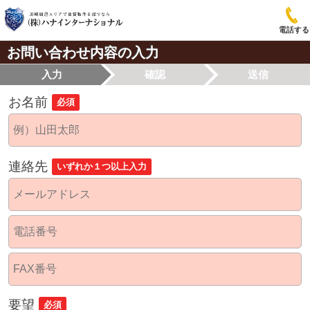
電話する
お問い合わせ内容の入力
入力
確認
送信
お名前
必須
連絡先
いずれか１つ以上入力
要望
必須