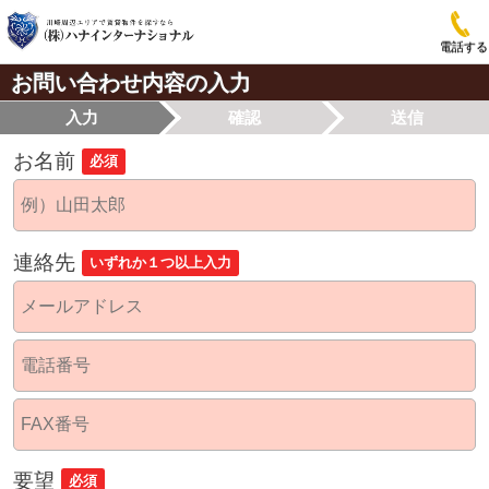
電話する
お問い合わせ内容の入力
入力
確認
送信
お名前
必須
連絡先
いずれか１つ以上入力
要望
必須