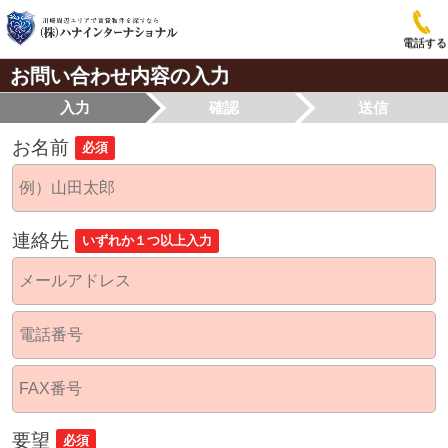
電話する
お問い合わせ内容の入力
入力
確認
送信
お名前
必須
連絡先
いずれか１つ以上入力
要望
必須