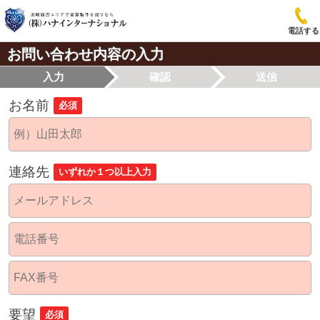
電話する
お問い合わせ内容の入力
入力
確認
送信
お名前
必須
連絡先
いずれか１つ以上入力
要望
必須