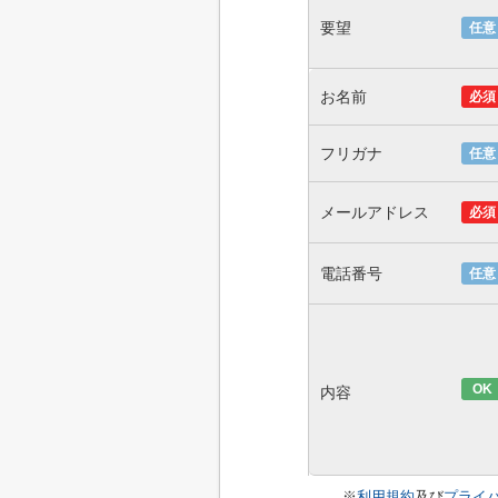
要望
任意
お名前
必須
フリガナ
任意
メールアドレス
必須
電話番号
任意
OK
内容
※
利用規約
及び
プライ