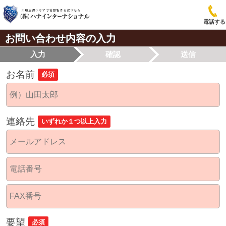
電話する
お問い合わせ内容の入力
入力
確認
送信
お名前
必須
連絡先
いずれか１つ以上入力
要望
必須