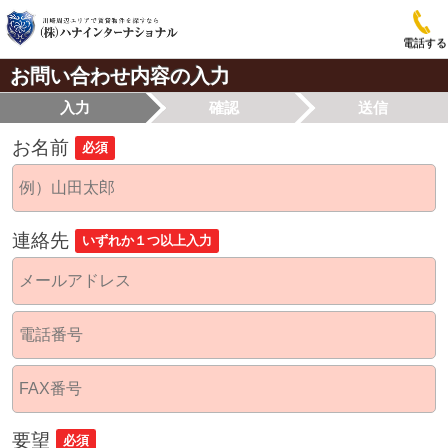
電話する
お問い合わせ内容の入力
入力
確認
送信
お名前
必須
連絡先
いずれか１つ以上入力
要望
必須