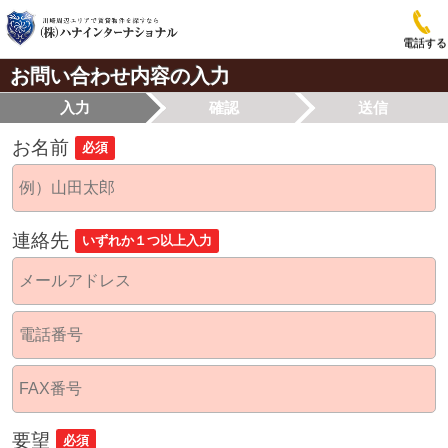
電話する
お問い合わせ内容の入力
入力
確認
送信
お名前
必須
連絡先
いずれか１つ以上入力
要望
必須