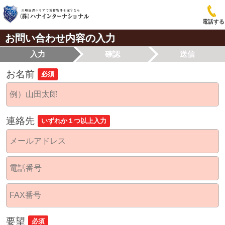
電話する
お問い合わせ内容の入力
入力
確認
送信
お名前
必須
連絡先
いずれか１つ以上入力
要望
必須