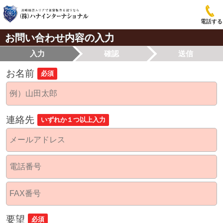
電話する
お問い合わせ内容の入力
入力
確認
送信
お名前
必須
連絡先
いずれか１つ以上入力
要望
必須