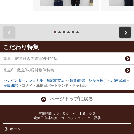
前
こだわり特集
家具・家電付きの賃貸物件特集
礼金0、敷金0の賃貸物件特集
ハナインターナショナル川崎駅前支店
>
(賃貸)路線・駅から探す
>
JR南武線
>
鹿島田駅
>
ユナイト鹿島田バートランド・ラッセル
ページトップに戻る
営業時間:１０：００ ～ １８：００
定休日:年末年始・ゴールデンウィーク・夏季
ホーム