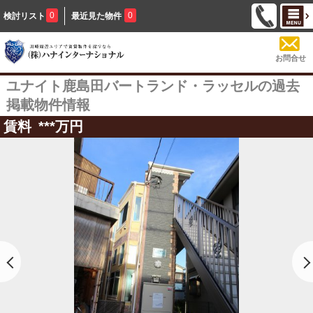
0
0
検討リスト
最近見た物件
お問合せ
ユナイト鹿島田バートランド・ラッセルの過去
掲載物件情報
賃料
***
万円