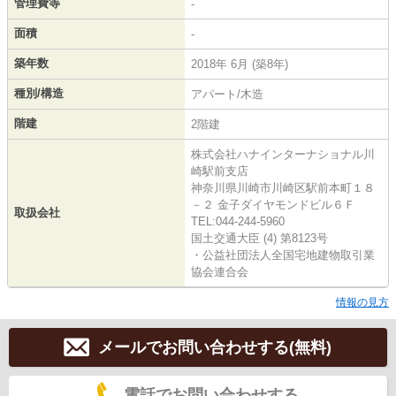
管理費等
-
面積
-
築年数
2018年 6月 (築8年)
種別/構造
アパート/木造
階建
2階建
株式会社ハナインターナショナル川
崎駅前支店
神奈川県川崎市川崎区駅前本町１８
－２ 金子ダイヤモンドビル６Ｆ
取扱会社
TEL:044-244-5960
国土交通大臣 (4) 第8123号
・公益社団法人全国宅地建物取引業
協会連合会
情報の見方
メールでお問い合わせする(無料)
電話でお問い合わせする