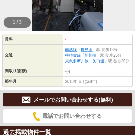
1 / 3
賃料
-
南武線
「
鹿島田
」駅 徒歩18分
交通
横須賀線
「
新川崎
」駅 徒歩25分
東急多摩川線
「
矢口渡
」駅 徒歩26分
間取り(面積)
-(-)
築年月
2018年 6月(築8年)
メールでお問い合わせする(無料)
電話でお問い合わせする
過去掲載物件一覧