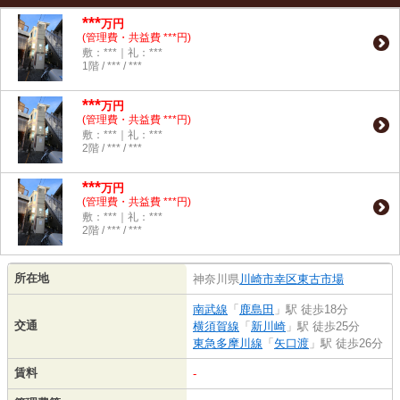
***
万円
(管理費・共益費 ***円)
敷：***｜礼：***
1階 / *** / ***
***
万円
(管理費・共益費 ***円)
敷：***｜礼：***
2階 / *** / ***
***
万円
(管理費・共益費 ***円)
敷：***｜礼：***
2階 / *** / ***
所在地
神奈川県
川崎市幸区
東古市場
南武線
「
鹿島田
」駅 徒歩18分
交通
横須賀線
「
新川崎
」駅 徒歩25分
東急多摩川線
「
矢口渡
」駅 徒歩26分
賃料
-