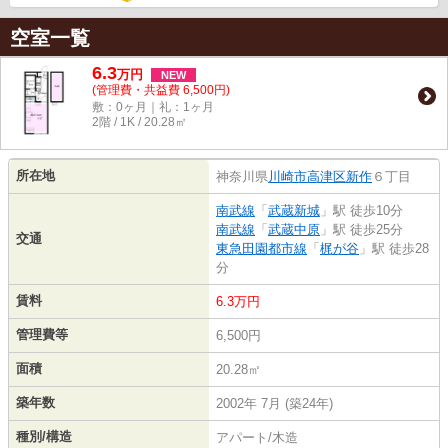
空室一覧
6.3
万
円
NEW
(管理費・共益費 6,500円)
敷：0ヶ月｜礼：1ヶ月
2階 / 1K / 20.28㎡
所在地
神奈川県
川崎市高津区
新作
６丁目
南武線
「
武蔵新城
」駅 徒歩10分
南武線
「
武蔵中原
」駅 徒歩25分
交通
東急田園都市線
「
梶が谷
」駅 徒歩28
分
賃料
6.3万円
管理費等
6,500円
面積
20.28㎡
築年数
2002年 7月 (築24年)
種別/構造
アパート/木造