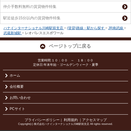
仲介手数料無料の賃貸物件特集
駅近徒歩15分以内の賃貸物件特集
ハナインターナショナル川崎駅前支店
>
(賃貸)路線・駅から探す
>
JR南武線
>
武蔵新城駅
>
レオパレスエスポワール
ページトップに戻る
営業時間:１０：００ ～ １８：００
定休日:年末年始・ゴールデンウィーク・夏季
ホーム
会社概要
お問い合わせ
PCサイト
プライバシーポリシー
利用規約
｜アクセスマップ
｜
Copyright(c) 株式会社ハナインターナショナル川崎駅前支店 All rights reserved.