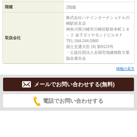
階建
2階建
株式会社ハナインターナショナル川
崎駅前支店
神奈川県川崎市川崎区駅前本町１８
－２ 金子ダイヤモンドビル６Ｆ
取扱会社
TEL:044-244-5960
国土交通大臣 (4) 第8123号
・公益社団法人全国宅地建物取引業
協会連合会
情報の見方
メールでお問い合わせする(無料)
電話でお問い合わせする