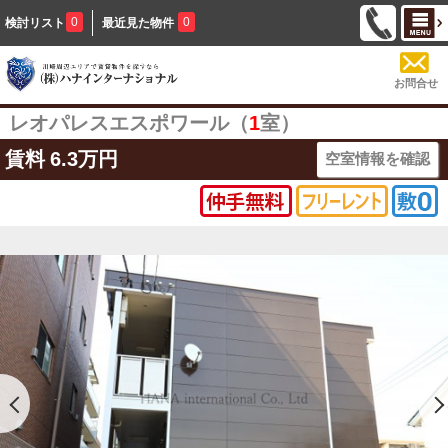
0
0
検討リスト
最近見た物件
お問合せ
レオパレスエスポワール（
1
室）
賃料
6.3万円
空室情報を確認