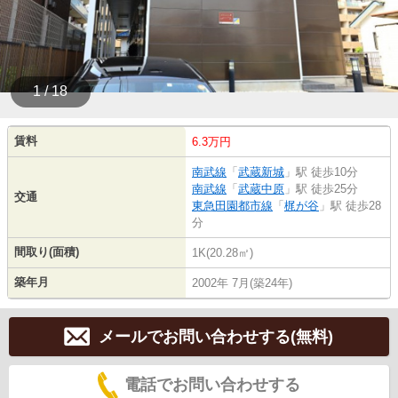
1 / 18
賃料
6.3万円
南武線
「
武蔵新城
」駅 徒歩10分
南武線
「
武蔵中原
」駅 徒歩25分
交通
東急田園都市線
「
梶が谷
」駅 徒歩28
分
間取り(面積)
1K(20.28㎡)
築年月
2002年 7月(築24年)
メールでお問い合わせする(無料)
電話でお問い合わせする