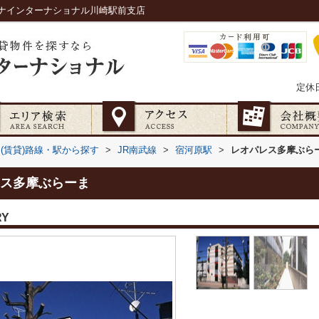
ナインターナショナル川崎駅前支店
定休
(賃貸)路線・駅から探す
>
JR南武線
>
宿河原駅
>
レオパレス多摩ぶら
ス多摩ぶらーま
RY