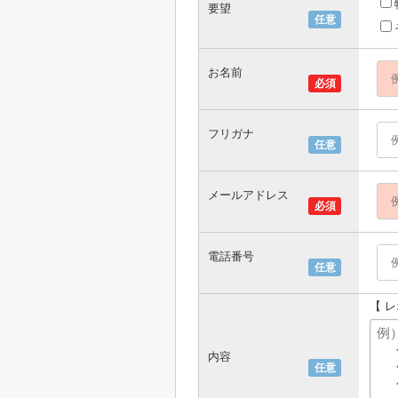
要望
任意
お名前
必須
フリガナ
任意
メールアドレス
必須
電話番号
任意
【 
内容
任意