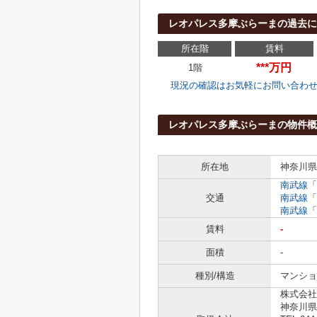
レオパレス多摩ぶらーまの過去
所在階
賃料
***万円
1階
現況の確認はお気軽にお問い合わ
レオパレス多摩ぶらーまの物件概
所在地
神奈川県
南武線
「
交通
南武線
「
南武線
「
賃料
-
面積
-
種別/構造
マンショ
株式会社
神奈川県