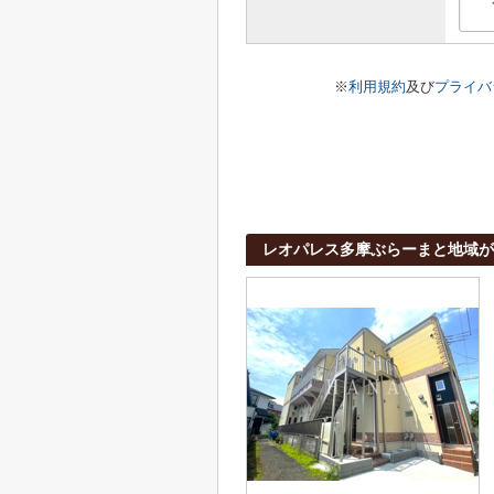
※
利用規約
及び
プライバ
レオパレス多摩ぶらーまと地域が