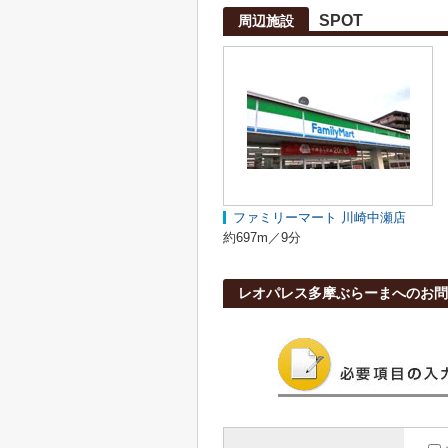
SPOT
周辺施設
ファミリーマート 川崎中瀬店
約697m／9分
レオパレス多摩ぶらーまへのお問