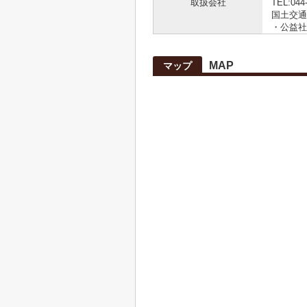
取扱会社
TEL:044
国土交通大
・公益社
MAP
マップ