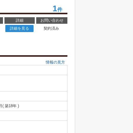
1
件
詳細
お問い合わせ
詳細を見る
契約済み
情報の見方
月( 築18年 )