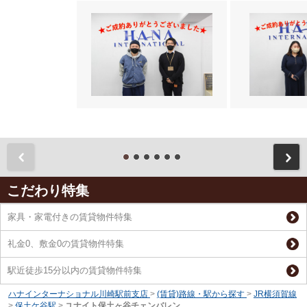
前
こだわり特集
家具・家電付きの賃貸物件特集
礼金0、敷金0の賃貸物件特集
駅近徒歩15分以内の賃貸物件特集
ハナインターナショナル川崎駅前支店
>
(賃貸)路線・駅から探す
>
JR横須賀線
>
保土ケ谷駅
>
ユナイト保土ヶ谷チェンバレン