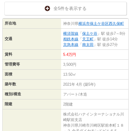
全5件を表示する
所在地
神奈川県
横浜市保土ケ谷区
西久保町
横須賀線
「
保土ケ谷
」駅 徒歩7～8分
交通
相鉄本線
「
天王町
」駅 徒歩14分
京急本線
「
南太田
」駅 徒歩27分
賃料
5.4万円
管理費等
3,500円
面積
13.50㎡
築年数
2021年 4月 (築5年)
種別/構造
アパート/木造
階建
2階建
株式会社ハナインターナショナル川
崎駅前支店
神奈川県川崎市川崎区駅前本町１８
－２ 金子ダイヤモンドビル６Ｆ