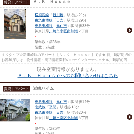
Ａ．Ｋ Ｈｏｕｓｅ
賃貸｜アパート
横須賀線
「
新川崎
」駅 徒歩21分
東急東横線
「
日吉
」駅 徒歩29分
東急東横線
「
元住吉
」駅 徒歩33分
神奈川県
川崎市幸区
南加瀬
２丁目
-
築年数：築36年
階数：2階建
１Ｋタイプ☆新川崎駅のアパート【Ａ．Ｋ Ｈｏｕｓｅ】です★ 新川崎駅周辺の
お部屋探しは、物件情報・周辺情報満載のハナインターナショナル川崎駅前店を
ご利用下さい！ 交通：横須賀...
現在空室情報がありません。
Ａ．Ｋ Ｈｏｕｓｅへのお問い合わせはこちら
岩崎ハイム
賃貸｜アパート
東急東横線
「
元住吉
」駅 徒歩14分
南武線
「
平間
」駅 徒歩18分
東急東横線
「
日吉
」駅 徒歩20分
神奈川県
川崎市幸区
北加瀬
３丁目
-
築年数：築35年
階数：2階建