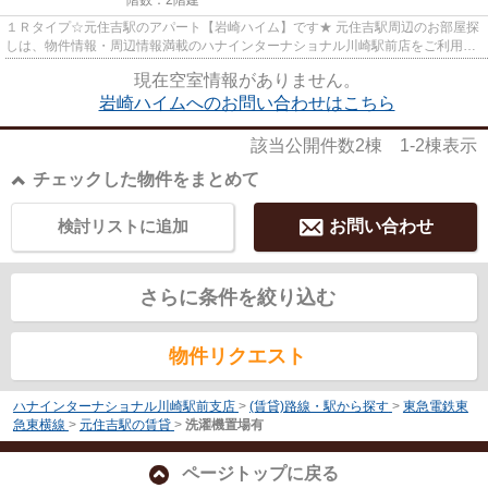
１Ｒタイプ☆元住吉駅のアパート【岩崎ハイム】です★ 元住吉駅周辺のお部屋探
しは、物件情報・周辺情報満載のハナインターナショナル川崎駅前店をご利用下
さい！ 交通：東急東横線・【...
現在空室情報がありません。
岩崎ハイムへのお問い合わせはこちら
該当公開件数
2
棟
1-2
棟表示
チェックした物件をまとめて
検討リストに追加
お問い合わせ
さらに条件を絞り込む
物件リクエスト
ハナインターナショナル川崎駅前支店
>
(賃貸)路線・駅から探す
>
東急電鉄東
急東横線
>
元住吉駅の賃貸
>
洗濯機置場有
ページトップに戻る