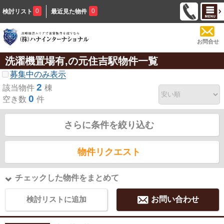
0
0
検討リスト
最近見た物件
お問合せ
洗濯機置場有,の元住吉駅物件一覧
募集中のみ表示
2
該当物件
棟
0
空き数
件
さらに条件を絞り込む
物件リクエスト
チェックした物件をまとめて
検討リストに追加
お問い合わせ