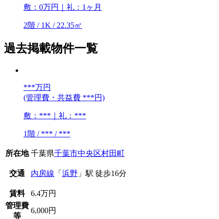
敷：0万円｜礼：1ヶ月
2階 / 1K / 22.35㎡
過去掲載物件一覧
***
万円
(管理費・共益費 ***円)
敷：***｜礼：***
1階 / *** / ***
所在地
千葉県
千葉市中央区
村田町
交通
内房線
「
浜野
」駅 徒歩16分
賃料
6.4万円
管理費
6,000円
等