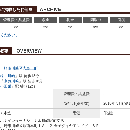
ARCHIVE
に掲載したお部屋
管理費・共益費
敷金
礼金
間取り
面積
***
***
***
***
***
せください。
OVERVIEW
概要
川崎市川崎区
大島上町
線
「
川崎
」駅 徒歩18分
「
京急川崎
」駅 徒歩18分
小田栄
」駅 徒歩12分
管理費・共益費
-
築年月(築年数)
2015年 9月( 築1
/ 木造
階建
2階建
ハナインターナショナル川崎駅前支店
川崎市川崎区駅前本町１８－２ 金子ダイヤモンドビル６Ｆ