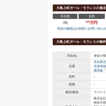
大島上町ポール・モラレスの過去
所在階
賃料
***万円
2階
現況の確認はお気軽にお問い合わ
大島上町ポール・モラレスの物件
所在地
神奈川県
京浜東北
交通
京急本線
南武線
「
賃料
-
面積
-
種別/構造
アパート 
株式会社
神奈川県