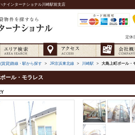
ハナインターナショナル川崎駅前支店
定休
(賃貸)路線・駅から探す
>
JR京浜東北線
>
川崎駅
>
大島上町ポール・
ポール・モラレス
RY