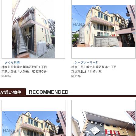
さくら川崎
シープレーリーZ
神奈川県川崎市川崎区殿町１丁目
神奈川県川崎市川崎区桜本２丁目
京急大師線「大師橋」駅 徒歩5分
京浜東北線「川崎」駅
築10年
築11年
RECOMMENDED
が近い物件