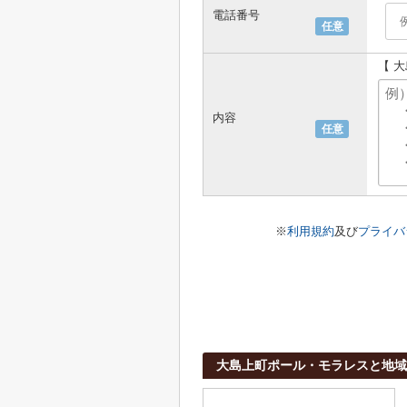
電話番号
任意
【 
内容
任意
※
利用規約
及び
プライバ
大島上町ポール・モラレスと地域