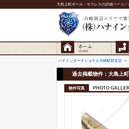
大島上町ポール・モラレスの詳細ページ／
ハナインターナショナル川崎駅前支店
>
過去掲載物件：大島上町
PHOTO GALLE
物件写真