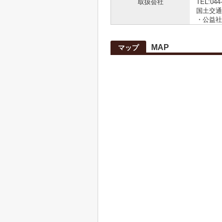
取扱会社
TEL:044
国土交通大
・公益社
MAP
マップ