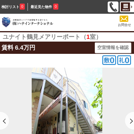
0
0
検討リスト
最近見た物件
お問合せ
ユナイト鶴見メアリーポート（
1
室）
賃料
6.4万円
空室情報を確認