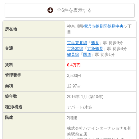
全6件を表示する
神奈川県
横浜市鶴見区
鶴見中央
５丁
所在地
目
京浜東北線
「
鶴見
」駅 徒歩9分
交通
京急本線
「
京急鶴見
」駅 徒歩8分
鶴見線
「
国道
」駅 徒歩1分
賃料
6.4万円
管理費等
3,500円
面積
12.97㎡
築年数
2016年 1月 (築10年)
種別/構造
アパート/木造
階建
2階建
株式会社ハナインターナショナル川
崎駅前支店