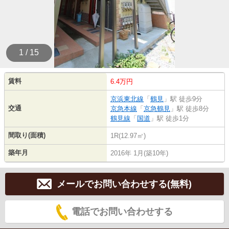
1 / 15
賃料
6.4万円
京浜東北線
「
鶴見
」駅 徒歩9分
交通
京急本線
「
京急鶴見
」駅 徒歩8分
鶴見線
「
国道
」駅 徒歩1分
間取り(面積)
1R(12.97㎡)
築年月
2016年 1月(築10年)
メールでお問い合わせする(無料)
電話でお問い合わせする