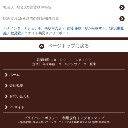
礼金0、敷金0の賃貸物件特集
駅近徒歩15分以内の賃貸物件特集
ハナインターナショナル川崎駅前支店
>
(賃貸)路線・駅から探す
>
JR京浜東北
線
>
鶴見駅
>
ユナイト鶴見メアリーポート
ページトップに戻る
営業時間:１０：００ ～ １８：００
定休日:年末年始・ゴールデンウィーク・夏季
ホーム
会社概要
お問い合わせ
PCサイト
プライバシーポリシー
利用規約
｜アクセスマップ
｜
Copyright(c) 株式会社ハナインターナショナル川崎駅前支店 All rights reserved.