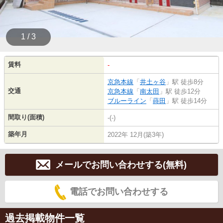
1 / 3
賃料
-
京急本線
「
井土ヶ谷
」駅 徒歩8分
交通
京急本線
「
南太田
」駅 徒歩12分
ブルーライン
「
蒔田
」駅 徒歩14分
間取り(面積)
-(-)
築年月
2022年 12月(築3年)
メールでお問い合わせする(無料)
電話でお問い合わせする
過去掲載物件一覧