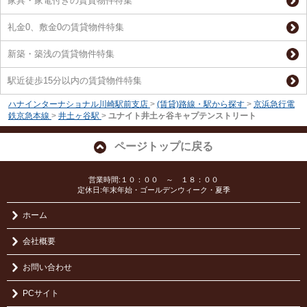
家具・家電付きの賃貸物件特集
礼金0、敷金0の賃貸物件特集
新築・築浅の賃貸物件特集
駅近徒歩15分以内の賃貸物件特集
ハナインターナショナル川崎駅前支店
>
(賃貸)路線・駅から探す
>
京浜急行電
鉄京急本線
>
井土ヶ谷駅
>
ユナイト井土ヶ谷キャプテンストリート
ページトップに戻る
営業時間:１０：００ ～ １８：００
定休日:年末年始・ゴールデンウィーク・夏季
ホーム
会社概要
お問い合わせ
PCサイト