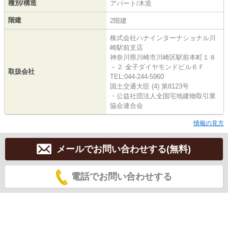
種別/構造
アパート/木造
階建
2階建
株式会社ハナインターナショナル川
崎駅前支店
神奈川県川崎市川崎区駅前本町１８
－２ 金子ダイヤモンドビル６Ｆ
取扱会社
TEL:044-244-5960
国土交通大臣 (4) 第8123号
・公益社団法人全国宅地建物取引業
協会連合会
情報の見方
メールでお問い合わせする(無料)
電話でお問い合わせする