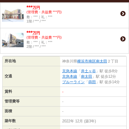
***
万円
(管理費・共益費 ***円)
敷：***｜礼：***
1階 / *** / ***
***
万円
(管理費・共益費 ***円)
敷：***｜礼：***
2階 / *** / ***
所在地
神奈川県
横浜市南区
南太田
２丁目
京急本線
「
井土ヶ谷
」駅 徒歩8分
交通
京急本線
「
南太田
」駅 徒歩12分
ブルーライン
「
蒔田
」駅 徒歩14分
賃料
-
管理費等
-
面積
-
築年数
2022年 12月 (築3年)