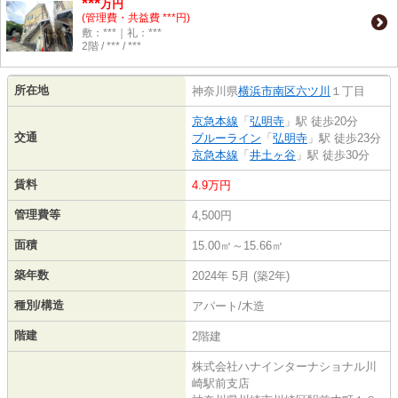
***
万円
(管理費・共益費 ***円)
敷：***｜礼：***
2階 / *** / ***
所在地
神奈川県
横浜市南区
六ツ川
１丁目
京急本線
「
弘明寺
」駅 徒歩20分
交通
ブルーライン
「
弘明寺
」駅 徒歩23分
京急本線
「
井土ヶ谷
」駅 徒歩30分
賃料
4.9万円
管理費等
4,500円
面積
15.00㎡～15.66㎡
築年数
2024年 5月 (築2年)
種別/構造
アパート/木造
階建
2階建
株式会社ハナインターナショナル川
崎駅前支店