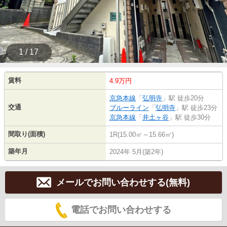
1 / 17
賃料
4.9万円
京急本線
「
弘明寺
」駅 徒歩20分
交通
ブルーライン
「
弘明寺
」駅 徒歩23分
京急本線
「
井土ヶ谷
」駅 徒歩30分
間取り(面積)
1R(15.00㎡～15.66㎡)
築年月
2024年 5月(築2年)
メールでお問い合わせする(無料)
電話でお問い合わせする