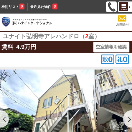
0
0
検討リスト
最近見た物件
お問合せ
ユナイト弘明寺アレハンドロ（
2
室）
賃料
4.9
万円
空室情報を確認