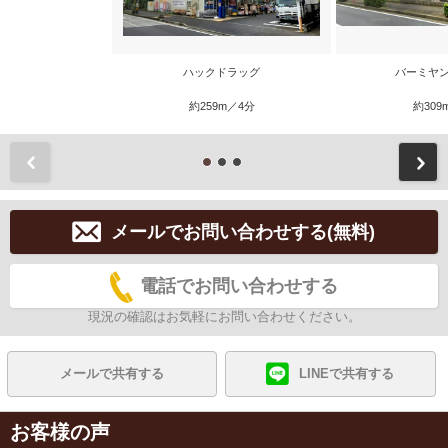
ハックドラッグ
バーミヤン
約259m／4分
約309
前
メールでお問い合わせする(無料)
電話でお問い合わせする
現況の確認はお気軽にお問い合わせください。
メールで共有する
LINEで共有する
お客様の声