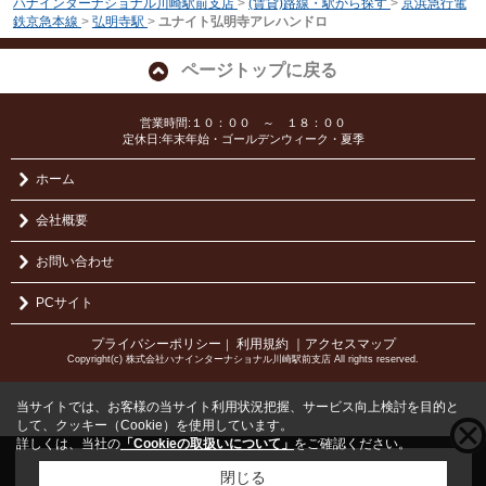
ハナインターナショナル川崎駅前支店
>
(賃貸)路線・駅から探す
>
京浜急行電
鉄京急本線
>
弘明寺駅
>
ユナイト弘明寺アレハンドロ
ページトップに戻る
営業時間:１０：００ ～ １８：００
定休日:年末年始・ゴールデンウィーク・夏季
ホーム
会社概要
お問い合わせ
PCサイト
プライバシーポリシー
利用規約
｜アクセスマップ
｜
Copyright(c) 株式会社ハナインターナショナル川崎駅前支店 All rights reserved.
当サイトでは、お客様の当サイト利用状況把握、サービス向上検討を目的と
して、クッキー（Cookie）を使用しています。
詳しくは、当社の
「Cookieの取扱いについて」
をご確認ください。
こちらの物件をご覧の方に
お勧めな物件
はこちら
閉じる