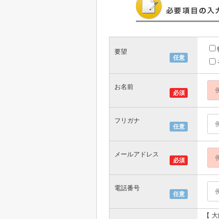
要望
任意
お名前
必須
フリガナ
任意
メールアドレス
必須
電話番号
任意
【 