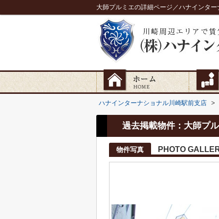
大師プルミエの詳細ページ／ハナインター
ハナインターナショナル川崎駅前支店
>
過去掲載物件：大師プル
PHOTO GALLE
物件写真