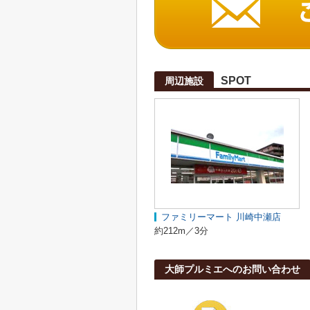
SPOT
周辺施設
ファミリーマート 川崎中瀬店
約212m／3分
大師プルミエへのお問い合わせ