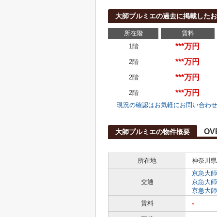
大師プルミエの過去に掲載したお
所在階
賃料
***万円
1階
***万円
2階
***万円
2階
***万円
2階
現況の確認はお気軽にお問い合わ
OV
大師プルミエの物件概要
所在地
神奈川県
京急大師
交通
京急大師
京急大師
賃料
-