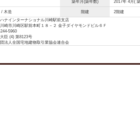
築年月(築年数)
2017年 4月( 築
/ 木造
階建
2階建
ハナインターナショナル川崎駅前支店
川崎市川崎区駅前本町１８－２ 金子ダイヤモンドビル６Ｆ
-244-5960
臣 (4) 第8123号
団法人全国宅地建物取引業協会連合会