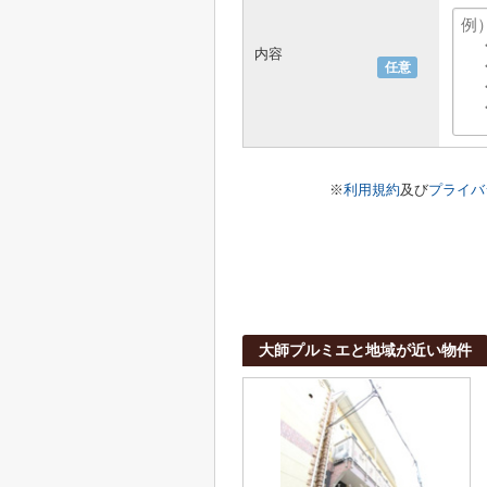
内容
任意
※
利用規約
及び
プライバ
大師プルミエと地域が近い物件