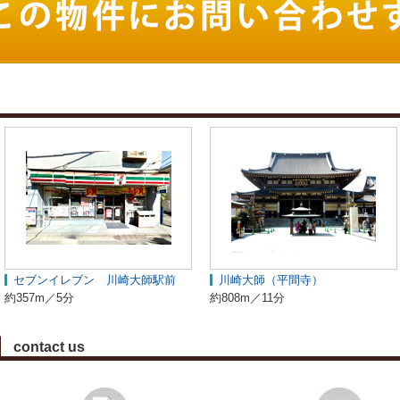
セブンイレブン 川崎大師駅前
川崎大師（平間寺）
約357m／5分
約808m／11分
contact us