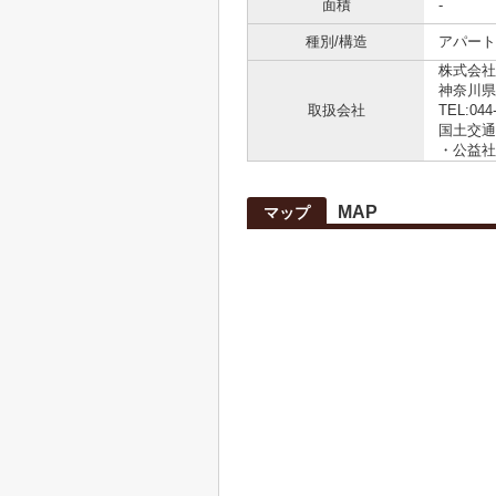
面積
-
種別/構造
アパート 
株式会社
神奈川県
取扱会社
TEL:044
国土交通大
・公益社
MAP
マップ