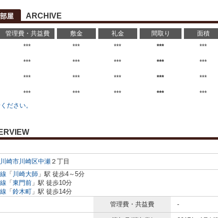
ARCHIVE
部屋
管理費・共益費
敷金
礼金
間取り
面積
***
***
***
***
***
***
***
***
***
***
***
***
***
***
***
***
***
***
***
***
せください。
ERVIEW
川崎市川崎区
中瀬
２丁目
線
「
川崎大師
」駅 徒歩4～5分
線
「
東門前
」駅 徒歩10分
線
「
鈴木町
」駅 徒歩14分
管理費・共益費
-