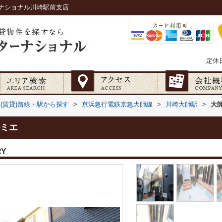
ナショナル川崎駅前支店
定休
(賃貸)路線・駅から探す
>
京浜急行電鉄京急大師線
>
川崎大師駅
>
大
ミエ
RY