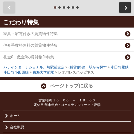
前
こだわり特集
家具・家電付きの賃貸物件特集
仲介手数料無料の賃貸物件特集
礼金0、敷金0の賃貸物件特集
ハナインターナショナル川崎駅前支店
>
(賃貸)路線・駅から探す
>
小田急電鉄
小田急小田原線
>
東海大学前駅
>
レオパレスハッピネス
ページトップに戻る
営業時間:１０：００ ～ １８：００
定休日:年末年始・ゴールデンウィーク・夏季
ホーム
会社概要