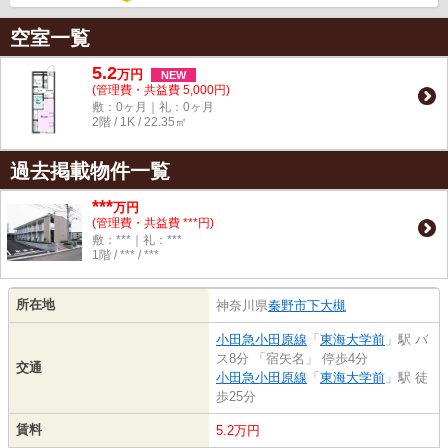
空室一覧
5.2
万
円
NEW
(管理費・共益費 5,000円)
敷：0ヶ月｜礼：0ヶ月
2階 / 1K / 22.35㎡
過去掲載物件一覧
***
万円
(管理費・共益費 ***円)
敷：***｜礼：***
1階 / *** / ***
所在地
神奈川県
秦野市
下大槻
小田急小田原線
「
東海大学前
」駅 バ
ス8分 「宿矢名」 停歩4分
交通
小田急小田原線
「
東海大学前
」駅 徒
歩25分
賃料
5.2万円