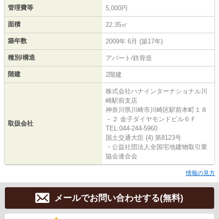
管理費等
5,000円
面積
22.35㎡
築年数
2009年 6月 (築17年)
種別/構造
アパート/鉄骨造
階建
2階建
株式会社ハナインターナショナル川
崎駅前支店
神奈川県川崎市川崎区駅前本町１８
－２ 金子ダイヤモンドビル６Ｆ
取扱会社
TEL:044-244-5960
国土交通大臣 (4) 第8123号
・公益社団法人全国宅地建物取引業
協会連合会
情報の見方
メールでお問い合わせする(無料)