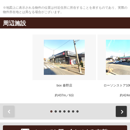
※地図上に表示される物件の位置は付近住所に所在することを表すものであり、実際の
物件所在地とは異なる場合がございます。
周辺施設
box 秦野店
ローソンストア10
約437m／6分
約424
前