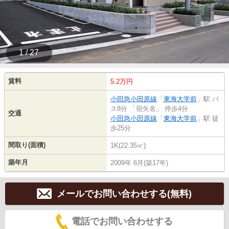
1 / 27
賃料
5.2万円
小田急小田原線
「
東海大学前
」駅 バ
ス8分 「宿矢名」 停歩4分
交通
小田急小田原線
「
東海大学前
」駅 徒
歩25分
間取り(面積)
1K(22.35㎡)
築年月
2009年 6月(築17年)
メールでお問い合わせする(無料)
電話でお問い合わせする