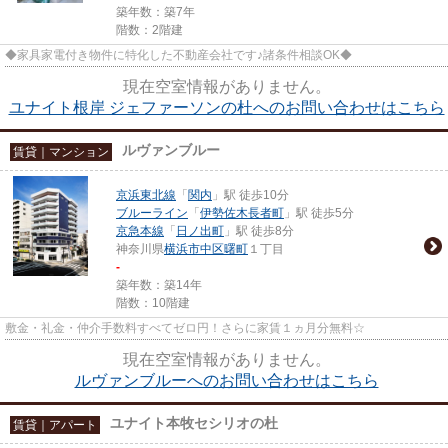
築年数：築7年
階数：2階建
◆家具家電付き物件に特化した不動産会社です♪諸条件相談OK◆
現在空室情報がありません。
ユナイト根岸 ジェファーソンの杜へのお問い合わせはこちら
ルヴァンブルー
賃貸｜マンション
京浜東北線
「
関内
」駅 徒歩10分
ブルーライン
「
伊勢佐木長者町
」駅 徒歩5分
京急本線
「
日ノ出町
」駅 徒歩8分
神奈川県
横浜市中区
曙町
１丁目
-
築年数：築14年
階数：10階建
敷金・礼金・仲介手数料すべてゼロ円！さらに家賃１ヵ月分無料☆
現在空室情報がありません。
ルヴァンブルーへのお問い合わせはこちら
ユナイト本牧セシリオの杜
賃貸｜アパート