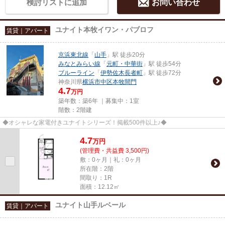
検討リストに追加
お問い合わせ
ユナイト本牧イワン・パブロフ
賃貸｜アパート
京浜東北線
「
山手
」駅 徒歩20分
みなとみらい線
「
元町・中華街
」駅 徒歩54分
ブルーライン
「
伊勢佐木長者町
」駅 徒歩72分
神奈川県
横浜市中区
本牧間門
4.7
万円
築年数：築6年 ｜募集中：
1室
階数：2階建
◆オシャレな家電付きユナイトシリーズ！掲載500件以上♪◆
4.7
万
円
(管理費・共益費 3,500円)
敷：0ヶ月｜礼：0ヶ月
所在階：2階
間取り：1R
面積：12.12㎡
ユナイト山手ルベール
賃貸｜アパート