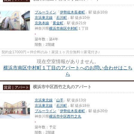
ブルーライン
「
伊勢佐木長者町
」駅 徒歩10分
京浜東北線
「
石川町
」駅 徒歩10分
京急本線
「
黄金町
」駅 徒歩21分
神奈川県
横浜市南区
中村町
１丁目
-
築年数：築4年
階数：2階建
契約金17000円＋仲介料のみ！家賃１ヶ月分無料☆家電付き♪
現在空室情報がありません。
横浜市南区中村町１丁目のアパートへのお問い合わせはこち
ら
横浜市中区西竹之丸のアパート
賃貸｜アパート
京浜東北線
「
山手
」駅 徒歩13分
京浜東北線
「
石川町
」駅 徒歩18分
ブルーライン
「
伊勢佐木長者町
」駅 徒歩20分
神奈川県
横浜市中区
西竹之丸
-
築年数：予定
階数：2階建