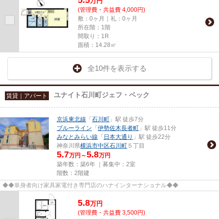
万
円
(管理費・共益費 4,000円)
敷：0ヶ月｜礼：0ヶ月
所在階：1階
間取り：1R
面積：14.28㎡
全10件を表示する
ユナイト石川町ジェフ・ベック
賃貸｜アパート
京浜東北線
「
石川町
」駅 徒歩7分
ブルーライン
「
伊勢佐木長者町
」駅 徒歩11分
みなとみらい線
「
日本大通り
」駅 徒歩22分
神奈川県
横浜市中区
石川町
５丁目
5.7
5.8
万円～
万円
築年数：築6年 ｜募集中：
2室
階数：2階建
◆◆単身者向け家具家電付き専門店のハナインターナショナル◆◆
5.8
万
円
(管理費・共益費 3,500円)