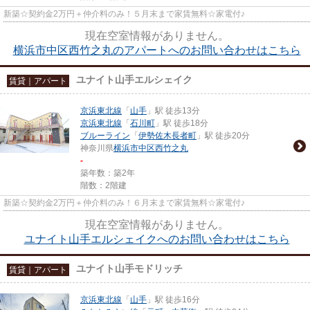
新築☆契約金2万円＋仲介料のみ！５月末まで家賃無料☆家電付♪
現在空室情報がありません。
横浜市中区西竹之丸のアパートへのお問い合わせはこちら
ユナイト山手エルシェイク
賃貸｜アパート
京浜東北線
「
山手
」駅 徒歩13分
京浜東北線
「
石川町
」駅 徒歩18分
ブルーライン
「
伊勢佐木長者町
」駅 徒歩20分
神奈川県
横浜市中区
西竹之丸
-
築年数：築2年
階数：2階建
新築☆契約金2万円＋仲介料のみ！６月末まで家賃無料☆家電付♪
現在空室情報がありません。
ユナイト山手エルシェイクへのお問い合わせはこちら
ユナイト山手モドリッチ
賃貸｜アパート
京浜東北線
「
山手
」駅 徒歩16分