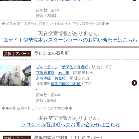
-
築年数：築4年
階数：2階建
◆家具家電付き物件に特化した不動産会社です♪諸条件相談OK◆
現在空室情報がありません。
ユナイト伊勢佐木レスターシャーへのお問い合わせはこちら
ラロシェル石川町
賃貸｜アパート
ブルーライン
「
伊勢佐木長者町
」駅 徒歩10分
京浜東北線
「
石川町
」駅 徒歩10分
京急本線
「
黄金町
」駅 徒歩21分
神奈川県
横浜市南区
中村町
１丁目
-
築年数：築4年
階数：2階建
◆◆初期費用を抑えたい方におすすめ◆◆
現在空室情報がありません。
ラロシェル石川町へのお問い合わせはこちら
横浜市南区中村町１丁目のアパート
賃貸｜アパート