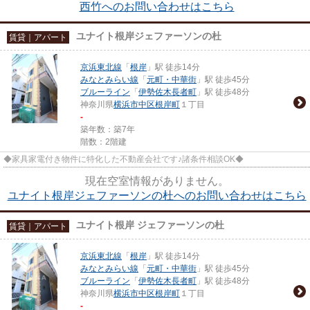
西竹へのお問い合わせはこちら
ユナイト根岸ジェファーソンの杜
賃貸｜アパート
京浜東北線
「
根岸
」駅 徒歩14分
みなとみらい線
「
元町・中華街
」駅 徒歩45分
ブルーライン
「
伊勢佐木長者町
」駅 徒歩48分
神奈川県
横浜市中区
根岸町
１丁目
-
築年数：築7年
階数：2階建
◆家具家電付き物件に特化した不動産会社です♪諸条件相談OK◆
現在空室情報がありません。
ユナイト根岸ジェファーソンの杜へのお問い合わせはこちら
ユナイト根岸 ジェファーソンの杜
賃貸｜アパート
京浜東北線
「
根岸
」駅 徒歩14分
みなとみらい線
「
元町・中華街
」駅 徒歩45分
ブルーライン
「
伊勢佐木長者町
」駅 徒歩48分
神奈川県
横浜市中区
根岸町
１丁目
-