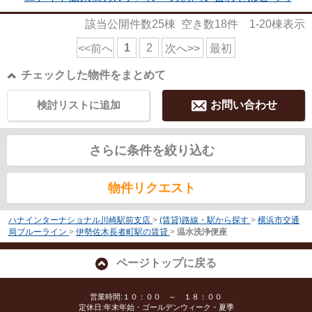
該当公開件数
25
棟 空き数
18
件
1-20
棟表示
1
2
<<前へ
次へ>>
最初
チェックした物件をまとめて
検討リストに追加
お問い合わせ
さらに条件を絞り込む
物件リクエスト
ハナインターナショナル川崎駅前支店
>
(賃貸)路線・駅から探す
>
横浜市交通
局ブルーライン
>
伊勢佐木長者町駅の賃貸
>
温水洗浄便座
ページトップに戻る
営業時間:１０：００ ～ １８：００
定休日:年末年始・ゴールデンウィーク・夏季