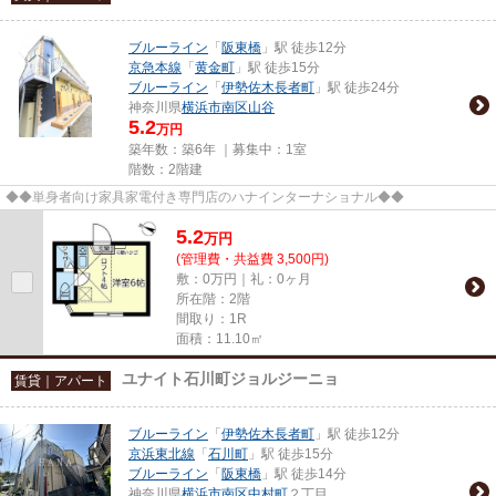
ブルーライン
「
阪東橋
」駅 徒歩12分
京急本線
「
黄金町
」駅 徒歩15分
ブルーライン
「
伊勢佐木長者町
」駅 徒歩24分
神奈川県
横浜市南区
山谷
5.2
万円
築年数：築6年 ｜募集中：
1室
階数：2階建
◆◆単身者向け家具家電付き専門店のハナインターナショナル◆◆
5.2
万
円
(管理費・共益費 3,500円)
敷：0万円｜礼：0ヶ月
所在階：2階
間取り：1R
面積：11.10㎡
ユナイト石川町ジョルジーニョ
賃貸｜アパート
ブルーライン
「
伊勢佐木長者町
」駅 徒歩12分
京浜東北線
「
石川町
」駅 徒歩15分
ブルーライン
「
阪東橋
」駅 徒歩14分
神奈川県
横浜市南区
中村町
２丁目