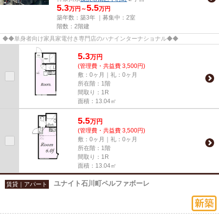
5.3
5.5
万円～
万円
築年数：築3年 ｜募集中：
2室
階数：2階建
◆◆単身者向け家具家電付き専門店のハナインターナショナル◆◆
5.3
万
円
(管理費・共益費 3,500円)
敷：0ヶ月｜礼：0ヶ月
所在階：1階
間取り：1R
面積：13.04㎡
5.5
万
円
(管理費・共益費 3,500円)
敷：0ヶ月｜礼：0ヶ月
所在階：1階
間取り：1R
面積：13.04㎡
ユナイト石川町ペルファボーレ
賃貸｜アパート