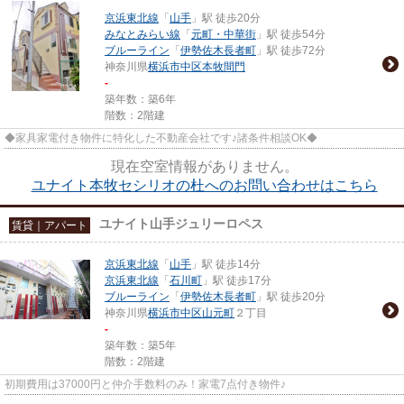
京浜東北線
「
山手
」駅 徒歩20分
みなとみらい線
「
元町・中華街
」駅 徒歩54分
ブルーライン
「
伊勢佐木長者町
」駅 徒歩72分
神奈川県
横浜市中区
本牧間門
-
築年数：築6年
階数：2階建
◆家具家電付き物件に特化した不動産会社です♪諸条件相談OK◆
現在空室情報がありません。
ユナイト本牧セシリオの杜へのお問い合わせはこちら
ユナイト山手ジュリーロペス
賃貸｜アパート
京浜東北線
「
山手
」駅 徒歩14分
京浜東北線
「
石川町
」駅 徒歩17分
ブルーライン
「
伊勢佐木長者町
」駅 徒歩20分
神奈川県
横浜市中区
山元町
２丁目
-
築年数：築5年
階数：2階建
初期費用は37000円と仲介手数料のみ！家電7点付き物件♪