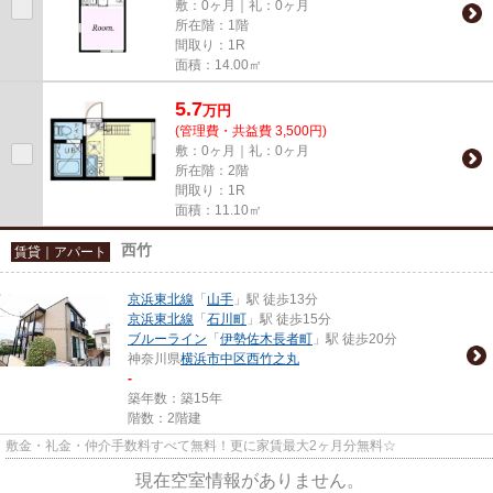
敷：0ヶ月｜礼：0ヶ月
所在階：1階
間取り：1R
面積：14.00㎡
5.7
万
円
(管理費・共益費 3,500円)
敷：0ヶ月｜礼：0ヶ月
所在階：2階
間取り：1R
面積：11.10㎡
西竹
賃貸｜アパート
京浜東北線
「
山手
」駅 徒歩13分
京浜東北線
「
石川町
」駅 徒歩15分
ブルーライン
「
伊勢佐木長者町
」駅 徒歩20分
神奈川県
横浜市中区
西竹之丸
-
築年数：築15年
階数：2階建
敷金・礼金・仲介手数料すべて無料！更に家賃最大2ヶ月分無料☆
現在空室情報がありません。