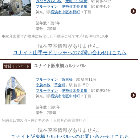
みなとみらい線
「
元町・中華街
」駅 徒歩34分
ブルーライン
「
伊勢佐木長者町
」駅 徒歩45分
神奈川県
横浜市中区
本郷町
３丁目
-
築年数：築2年
階数：2階建
◆家具家電付き物件に特化した不動産会社です♪諸条件相談OK◆
現在空室情報がありません。
ユナイト山手モドリッチへのお問い合わせはこちら
ユナイト阪東橋カルナバル
賃貸｜アパート
ブルーライン
「
阪東橋
」駅 徒歩11分
京急本線
「
黄金町
」駅 徒歩15分
ブルーライン
「
伊勢佐木長者町
」駅 徒歩24分
神奈川県
横浜市南区
中村町
２丁目
-
築年数：築6年
階数：2階建
契約金17000円＋仲介料のみ！入居月の家賃無料☆
現在空室情報がありません。
ユナイト阪東橋カルナバルへのお問い合わせはこちら