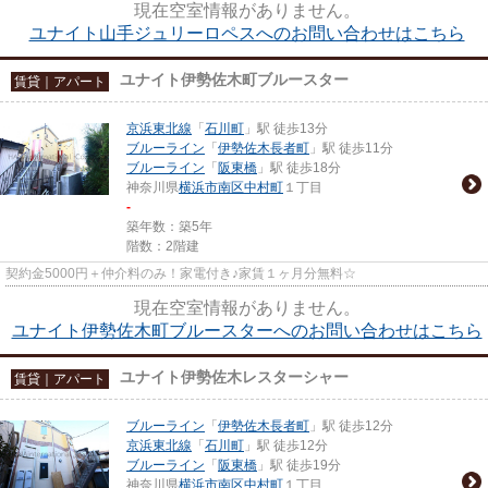
現在空室情報がありません。
ユナイト山手ジュリーロペスへのお問い合わせはこちら
ユナイト伊勢佐木町ブルースター
賃貸｜アパート
京浜東北線
「
石川町
」駅 徒歩13分
ブルーライン
「
伊勢佐木長者町
」駅 徒歩11分
ブルーライン
「
阪東橋
」駅 徒歩18分
神奈川県
横浜市南区
中村町
１丁目
-
築年数：築5年
階数：2階建
契約金5000円＋仲介料のみ！家電付き♪家賃１ヶ月分無料☆
現在空室情報がありません。
ユナイト伊勢佐木町ブルースターへのお問い合わせはこちら
ユナイト伊勢佐木レスターシャー
賃貸｜アパート
ブルーライン
「
伊勢佐木長者町
」駅 徒歩12分
京浜東北線
「
石川町
」駅 徒歩12分
ブルーライン
「
阪東橋
」駅 徒歩19分
神奈川県
横浜市南区
中村町
１丁目