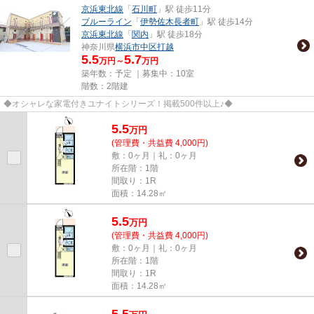
京浜東北線
「
石川町
」駅 徒歩11分
ブルーライン
「
伊勢佐木長者町
」駅 徒歩14分
京浜東北線
「
関内
」駅 徒歩18分
神奈川県
横浜市中区
打越
5.5
5.7
万円～
万円
築年数：予定 ｜募集中：
10室
階数：2階建
◆オシャレな家電付きユナイトシリーズ！掲載500件以上♪◆
5.5
万
円
(管理費・共益費 4,000円)
敷：0ヶ月｜礼：0ヶ月
所在階：1階
間取り：1R
面積：14.28㎡
5.5
万
円
(管理費・共益費 4,000円)
敷：0ヶ月｜礼：0ヶ月
所在階：1階
間取り：1R
面積：14.28㎡
5.5