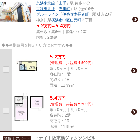
京浜東北線
「
山手
」駅 徒歩13分
京浜東北線
「
石川町
」駅 徒歩16分
ブルーライン
「
伊勢佐木長者町
」駅 徒歩20分
神奈川県
横浜市中区
山元町
２丁目
5.2
5.4
万円～
万円
築年数：築6年 ｜募集中：
2室
階数：2階建
◆◆初期費用を抑えたい方におすすめ◆◆
5.2
万
円
(管理費・共益費 4,500円)
敷：0ヶ月｜礼：0ヶ月
所在階：1階
間取り：1R
面積：11.99㎡
5.4
万
円
(管理費・共益費 5,500円)
敷：0ヶ月｜礼：0ヶ月
所在階：2階
間取り：1R
面積：11.99㎡
ユナイト阪東橋ジャクソンビル
賃貸｜アパート