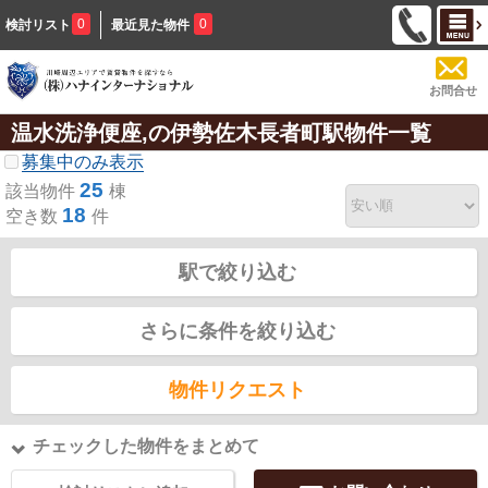
0
0
検討リスト
最近見た物件
お問合せ
温水洗浄便座,の伊勢佐木長者町駅物件一覧
募集中のみ表示
25
該当物件
棟
18
空き数
件
駅で絞り込む
さらに条件を絞り込む
物件リクエスト
チェックした物件をまとめて