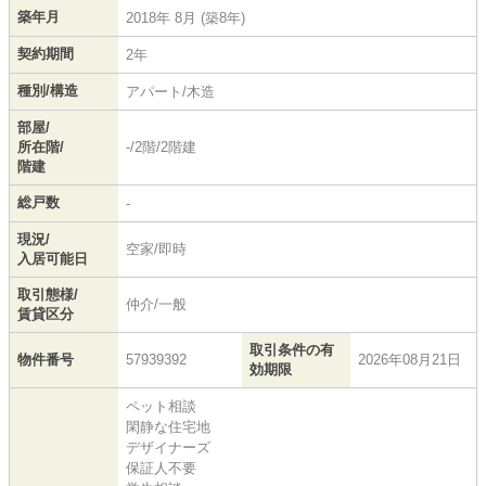
築年月
2018年 8月 (築8年)
契約期間
2年
種別/構造
アパート/木造
部屋/
所在階/
-/2階/2階建
階建
総戸数
-
現況/
空家/即時
入居可能日
取引態様/
仲介/一般
賃貸区分
取引条件の有
物件番号
57939392
2026年08月21日
効期限
ペット相談
閑静な住宅地
デザイナーズ
保証人不要