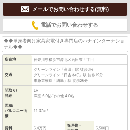
メールでお問い合わせする(無料)
電話でお問い合わせする
◆◆単身者向け家具家電付き専門店のハナインターナショ
ナル◆◆
所在地
神奈川県
横浜市港北区
高田東
４丁目
グリーンライン
「
高田
」駅 徒歩3分
交通
グリーンライン
「
日吉本町
」駅 徒歩19分
東急東横線
「
綱島
」駅 徒歩26分
間取り/
1R
詳細
洋室 6.0帖
/
その他 4.0帖
面積/
バルコニー面
11.37㎡/-
積
管理費・
賃料
5.4万円
5,500円