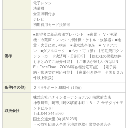
電子レンジ
洗濯機
全室照明付き
テレビ
初期費用カード決済可
■希望者に新品布団プレゼント ■家電（TV・洗濯
機・冷蔵庫・レンジ・掃除機・ケトル・炊飯器）■地
震・火災に強い構造 ■温水洗浄便座 ■TVドアホ
ン ■ダブルロック ■ペット可（猫）【初期費用クレ
備考
ジットカード決済可・分割OK】 【他社様の掲載物件
もまとめてご紹介可能】 【ご来店が難しい方はLIN
E・FaceTime・ZOOM等各種対応可能】 【電子契
約・郵送契約対応可能】 【家電付き物件 全国５０万
件以上取扱】
条件(その他)
２４Hサポート:990円（月額）
株式会社ハナインターナショナル川崎駅前支店
神奈川県川崎市川崎区駅前本町１８－２ 金子ダイヤモ
ンドビル６Ｆ
取扱会社
TEL:044-244-5960
国土交通大臣 (4) 第8123号
・公益社団法人全国宅地建物取引業協会連合会