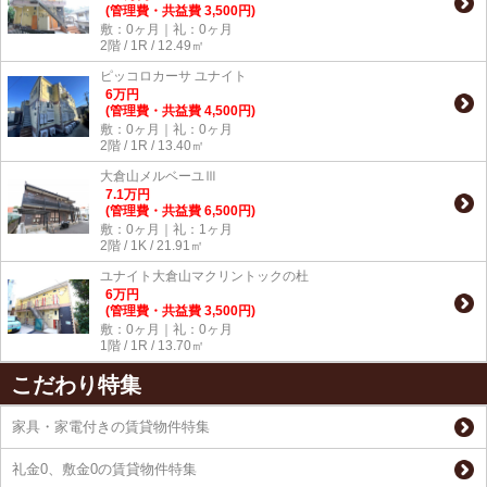
(管理費・共益費 3,500円)
敷：0ヶ月｜礼：0ヶ月
2階 / 1R / 12.49㎡
ピッコロカーサ ユナイト
6
万
円
(管理費・共益費 4,500円)
敷：0ヶ月｜礼：0ヶ月
2階 / 1R / 13.40㎡
大倉山メルベーユⅢ
7.1
万
円
(管理費・共益費 6,500円)
敷：0ヶ月｜礼：1ヶ月
2階 / 1K / 21.91㎡
ユナイト大倉山マクリントックの杜
6
万
円
(管理費・共益費 3,500円)
敷：0ヶ月｜礼：0ヶ月
1階 / 1R / 13.70㎡
こだわり特集
家具・家電付きの賃貸物件特集
礼金0、敷金0の賃貸物件特集