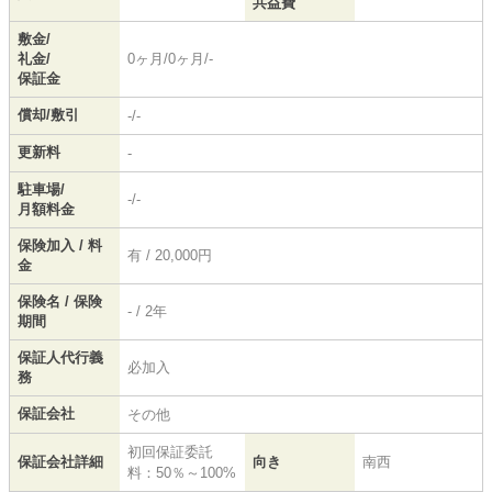
共益費
敷金/
礼金/
0ヶ月/0ヶ月/-
保証金
償却/敷引
-/-
更新料
-
駐車場/
-/-
月額料金
保険加入 / 料
有 / 20,000円
金
保険名 / 保険
- / 2年
期間
保証人代行義
必加入
務
保証会社
その他
初回保証委託
保証会社詳細
向き
南西
料：50％～100%