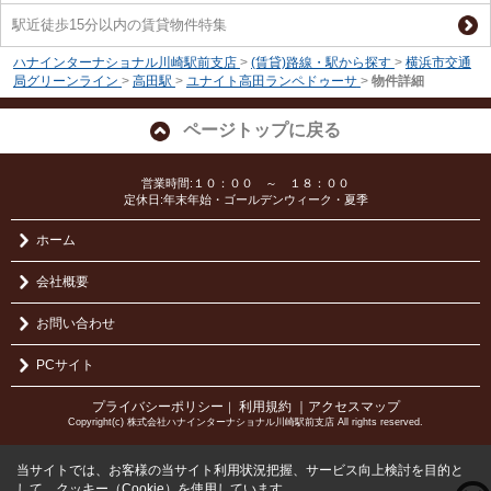
駅近徒歩15分以内の賃貸物件特集
ハナインターナショナル川崎駅前支店
>
(賃貸)路線・駅から探す
>
横浜市交通
局グリーンライン
>
高田駅
>
ユナイト高田ランペドゥーサ
>
物件詳細
ページトップに戻る
営業時間:１０：００ ～ １８：００
定休日:年末年始・ゴールデンウィーク・夏季
ホーム
会社概要
お問い合わせ
PCサイト
プライバシーポリシー
利用規約
｜アクセスマップ
｜
Copyright(c) 株式会社ハナインターナショナル川崎駅前支店 All rights reserved.
当サイトでは、お客様の当サイト利用状況把握、サービス向上検討を目的と
して、クッキー（Cookie）を使用しています。