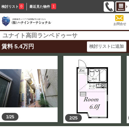
0
1
検討リスト
最近見た物件
お問合せ
ユナイト高田ランペドゥーサ
賃料
5.4
万円
検討リストに追加
1/25
2/25