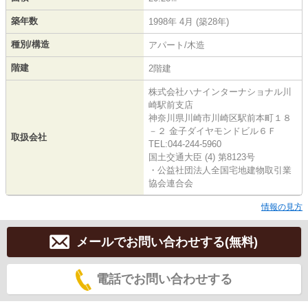
築年数
1998年 4月 (築28年)
種別/構造
アパート/木造
階建
2階建
株式会社ハナインターナショナル川
崎駅前支店
神奈川県川崎市川崎区駅前本町１８
－２ 金子ダイヤモンドビル６Ｆ
取扱会社
TEL:044-244-5960
国土交通大臣 (4) 第8123号
・公益社団法人全国宅地建物取引業
協会連合会
情報の見方
メールでお問い合わせする(無料)
電話でお問い合わせする