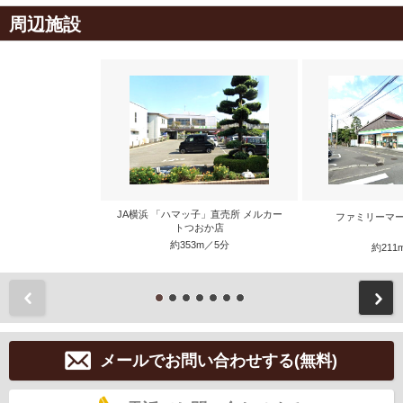
周辺施設
JA横浜 「ハマッ子」直売所 メルカー
ファミリーマー
トつおか店
約353m／5分
約211
前
メールでお問い合わせする(無料)