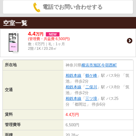
電話でお問い合わせする
空室一覧
4.4
万
円
NEW
(管理費・共益費 6,500円)
敷：0万円｜礼：1ヶ月
2階 / 1K / 20.28㎡
所在地
神奈川県
横浜市旭区
今宿西町
相鉄本線
「
鶴ケ峰
」駅 バス9分 「筑
池」 停歩2分
相鉄本線
「
二俣川
」駅 バス8分 「筑
交通
池」 停歩2分
相鉄本線
「
三ツ境
」駅 バス25
分 「都岡辻」 停歩6分
賃料
4.4万円
管理費等
6,500円
面積
20.28㎡