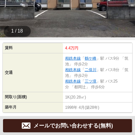
1 / 18
賃料
4.4万円
相鉄本線
「
鶴ケ峰
」駅 バス9分 「筑
池」 停歩2分
相鉄本線
「
二俣川
」駅 バス8分 「筑
交通
池」 停歩2分
相鉄本線
「
三ツ境
」駅 バス25
分 「都岡辻」 停歩6分
間取り(面積)
1K(20.28㎡)
築年月
1998年 4月(築28年)
メールでお問い合わせする(無料)