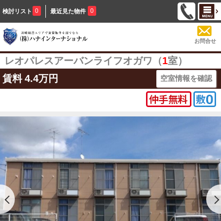
0
0
検討リスト
最近見た物件
お問合せ
レオパレスアーバンライフオガワ（
1
室）
賃料
4.4万円
空室情報を確認