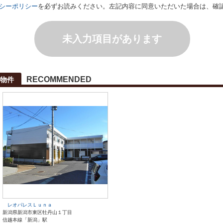
シーポリシー
を必ずお読みください。左記内容に同意いただいた場合は、確
未入力項目があります
RECOMMENDED
物件
レオパレスＬｕｎａ
新潟県新潟市東区牡丹山１丁目
信越本線「新潟」駅