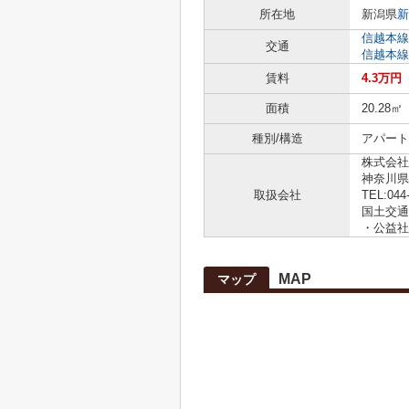
所在地
新潟県
新
信越本線
交通
信越本線
賃料
4.3万円
面積
20.28㎡
種別/構造
アパート 
株式会社
神奈川県
取扱会社
TEL:044
国土交通大
・公益社
MAP
マップ