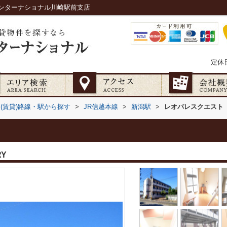
ンターナショナル川崎駅前支店
定休
(賃貸)路線・駅から探す
>
JR信越本線
>
新潟駅
>
レオパレスクエスト
RY