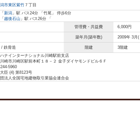
潟市東区
紫竹
７丁目
「
新潟
」駅 バス24分 「竹尾」 停歩6分
「
越後石山
」駅 バス26分 「
管理費・共益費
6,000円
築年月(築年数)
2009年 3月(
/ 鉄骨造
階建
3階建
ハナインターナショナル川崎駅前支店
川崎市川崎区駅前本町１８－２ 金子ダイヤモンドビル６Ｆ
-244-5960
臣 (4) 第8123号
団法人全国宅地建物取引業協会連合会