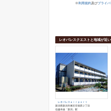
※
利用規約
及び
プライバ
レオパレスクエストと地域が近い
レオパレスａｉｒｐｏｒｔ
新潟県新潟市東区空港西２丁目
信越本線「新潟」駅