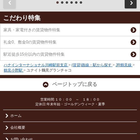
前
こだわり特集
家具・家電付きの賃貸物件特集
礼金0、敷金0の賃貸物件特集
駅近徒歩15分以内の賃貸物件特集
ハナインターナショナル川崎駅前支店
>
(賃貸)路線・駅から探す
>
JR鶴見線
>
鶴見小野駅
>
ユナイト鶴見グランチャコ
ページトップに戻る
営業時間:１０：００ ～ １８：００
定休日:年末年始・ゴールデンウィーク・夏季
ホーム
会社概要
お問い合わせ