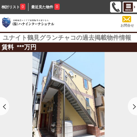
0
0
検討リスト
最近見た物件
お問合せ
ユナイト鶴見グランチャコの過去掲載物件情報
賃料
***
万円