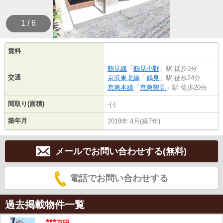
1 / 6
賃料
-
鶴見線
「
鶴見小野
」駅 徒歩3分
交通
京浜東北線
「
鶴見
」駅 徒歩24分
京急本線
「
京急鶴見
」駅 徒歩20分
間取り(面積)
-(-)
築年月
2019年 4月(築7年)
メールでお問い合わせする(無料)
電話でお問い合わせする
過去掲載物件一覧
***
万円