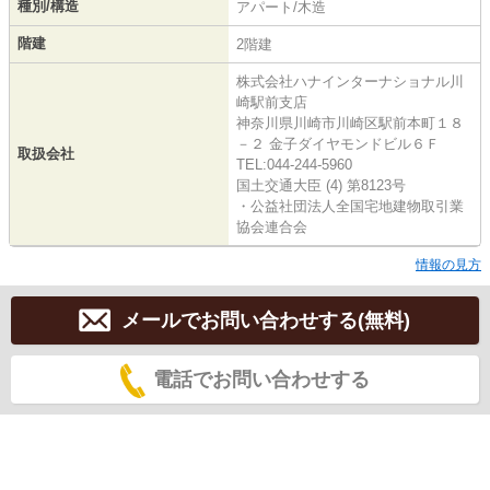
種別/構造
アパート/木造
階建
2階建
株式会社ハナインターナショナル川
崎駅前支店
神奈川県川崎市川崎区駅前本町１８
－２ 金子ダイヤモンドビル６Ｆ
取扱会社
TEL:044-244-5960
国土交通大臣 (4) 第8123号
・公益社団法人全国宅地建物取引業
協会連合会
情報の見方
メールでお問い合わせする(無料)
電話でお問い合わせする