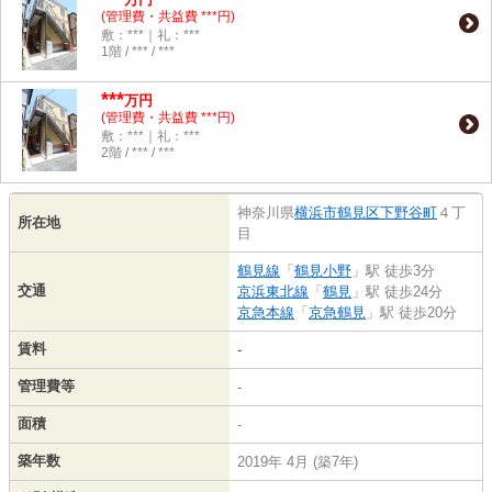
(管理費・共益費 ***円)
敷：***｜礼：***
1階 / *** / ***
***
万円
(管理費・共益費 ***円)
敷：***｜礼：***
2階 / *** / ***
神奈川県
横浜市鶴見区
下野谷町
４丁
所在地
目
鶴見線
「
鶴見小野
」駅 徒歩3分
交通
京浜東北線
「
鶴見
」駅 徒歩24分
京急本線
「
京急鶴見
」駅 徒歩20分
賃料
-
管理費等
-
面積
-
築年数
2019年 4月 (築7年)