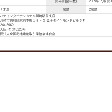
築年月(築年数)
2009年 7月( 築1
/ 木造
階建
2階建
ハナインターナショナル川崎駅前支店
川崎市川崎区駅前本町１８－２ 金子ダイヤモンドビル６Ｆ
-244-5960
臣 (4) 第8123号
団法人全国宅地建物取引業協会連合会