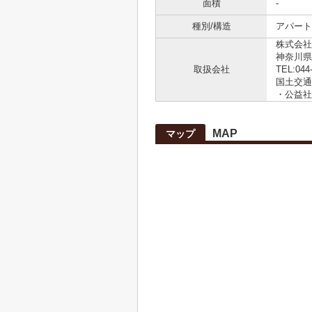
面積
-
種別/構造
アパート 
株式会社
神奈川県
取扱会社
TEL:044
国土交通大
・公益社
MAP
マップ