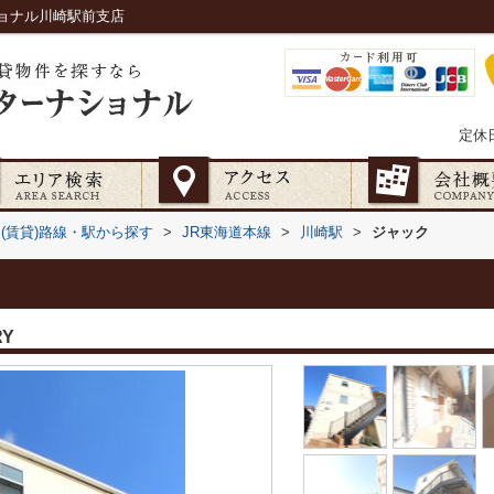
ョナル川崎駅前支店
定休
(賃貸)路線・駅から探す
>
JR東海道本線
>
川崎駅
>
ジャック
RY