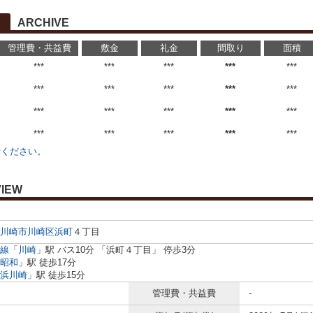
ARCHIVE
管理費・共益費
敷金
礼金
間取り
面積
***
***
***
***
***
***
***
***
***
***
***
***
***
***
***
***
***
***
***
***
せください。
IEW
川崎市川崎区
浜町
４丁目
線
「
川崎
」駅 バス10分 「浜町４丁目」 停歩3分
昭和
」駅 徒歩17分
浜川崎
」駅 徒歩15分
管理費・共益費
-