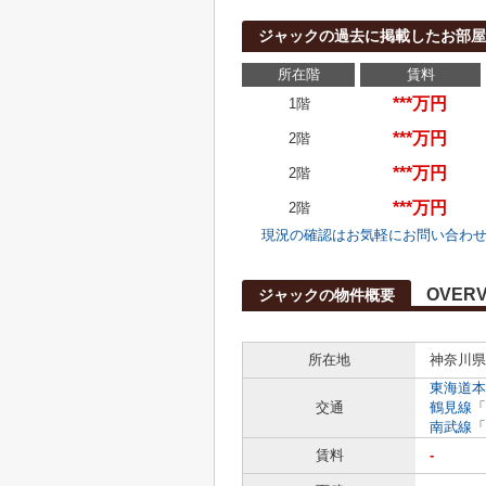
ジャックの過去に掲載したお部屋
所在階
賃料
***万円
1階
***万円
2階
***万円
2階
***万円
2階
現況の確認はお気軽にお問い合わ
OVERV
ジャックの物件概要
所在地
神奈川県
東海道本
交通
鶴見線
「
南武線
「
賃料
-