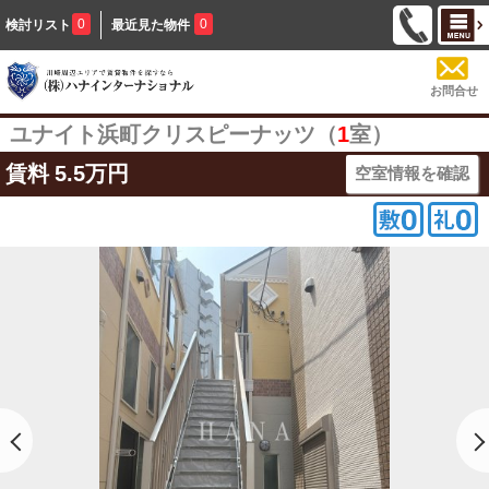
0
0
検討リスト
最近見た物件
お問合せ
ユナイト浜町クリスピーナッツ（
1
室）
賃料
5.5万円
空室情報を確認