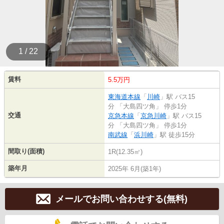
1 / 22
賃料
5.5万円
東海道本線
「
川崎
」駅 バス15
分 「大島四ツ角」 停歩1分
交通
京急本線
「
京急川崎
」駅 バス15
分 「大島四ツ角」 停歩1分
南武線
「
浜川崎
」駅 徒歩15分
間取り(面積)
1R(12.35㎡)
築年月
2025年 6月(築1年)
メールでお問い合わせする(無料)