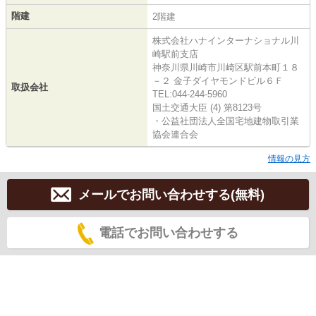
階建
2階建
株式会社ハナインターナショナル川
崎駅前支店
神奈川県川崎市川崎区駅前本町１８
－２ 金子ダイヤモンドビル６Ｆ
取扱会社
TEL:044-244-5960
国土交通大臣 (4) 第8123号
・公益社団法人全国宅地建物取引業
協会連合会
情報の見方
メールでお問い合わせする(無料)
電話でお問い合わせする