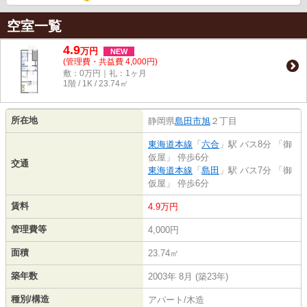
空室一覧
4.9
万
円
NEW
(管理費・共益費 4,000円)
敷：0万円｜礼：1ヶ月
1階 / 1K / 23.74㎡
所在地
静岡県
島田市
旭
２丁目
東海道本線
「
六合
」駅 バス8分 「御
仮屋」 停歩6分
交通
東海道本線
「
島田
」駅 バス7分 「御
仮屋」 停歩6分
賃料
4.9万円
管理費等
4,000円
面積
23.74㎡
築年数
2003年 8月 (築23年)
種別/構造
アパート/木造