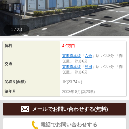
1 / 23
賃料
4.9万円
東海道本線
「
六合
」駅 バス8分 「御
仮屋」 停歩6分
交通
東海道本線
「
島田
」駅 バス7分 「御
仮屋」 停歩6分
間取り(面積)
1K(23.74㎡)
築年月
2003年 8月(築23年)
メールでお問い合わせする(無料)
電話でお問い合わせする