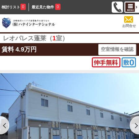
0
0
検討リスト
最近見た物件
お問合せ
レオパレス蓬莱（
1
室）
賃料
4.9万円
空室情報を確認