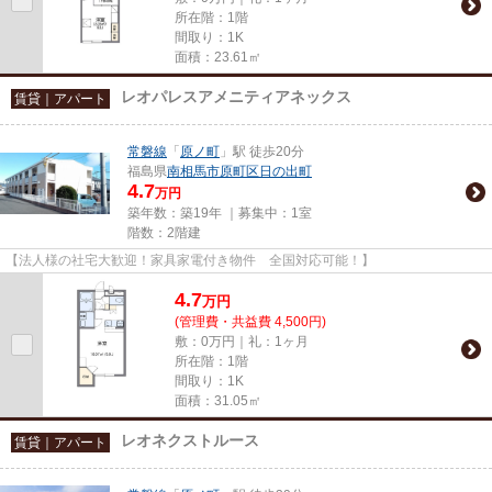
所在階：1階
間取り：1K
面積：23.61㎡
レオパレスアメニティアネックス
賃貸｜アパート
常磐線
「
原ノ町
」駅 徒歩20分
福島県
南相馬市
原町区日の出町
4.7
万円
築年数：築19年 ｜募集中：
1室
階数：2階建
【法人様の社宅大歓迎！家具家電付き物件 全国対応可能！】
4.7
万
円
(管理費・共益費 4,500円)
敷：0万円｜礼：1ヶ月
所在階：1階
間取り：1K
面積：31.05㎡
レオネクストルース
賃貸｜アパート