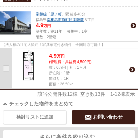
常磐線
「
原ノ町
」駅 徒歩40分
福島県
南相馬市
原町区本陣前
３丁目
4.9
万円
築年数：築11年 ｜募集中：
1室
階数：2階建
【法人様の社宅大歓迎！家具家電付き物件 全国対応可能！】
4.9
万
円
(管理費・共益費 4,500円)
敷：0万円｜礼：1ヶ月
所在階：1階
間取り：1R
面積：26.50㎡
該当公開件数
12
棟 空き数
13
件
1-12
棟表示
チェックした物件をまとめて
検討リストに追加
お問い合わせ
さらに条件を絞り込む