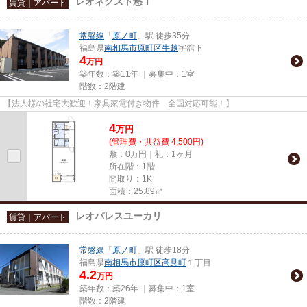
レオネクスト悠Ⅰ
賃貸｜アパート
常磐線
「
原ノ町
」駅 徒歩35分
福島県
南相馬市
原町区牛越
字舘下
4
万円
築年数：築11年 ｜募集中：
1室
階数：2階建
【法人様の社宅大歓迎！家具家電付き物件 全国対応可能！】
4
万
円
(管理費・共益費 4,500円)
敷：0万円｜礼：1ヶ月
所在階：1階
間取り：1K
面積：25.89㎡
レオパレスユーカリ
賃貸｜アパート
常磐線
「
原ノ町
」駅 徒歩18分
福島県
南相馬市
原町区高見町
１丁目
4.2
万円
築年数：築26年 ｜募集中：
1室
階数：2階建