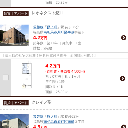
面積：25.89㎡
レオネクスト悠Ⅱ
賃貸｜アパート
常磐線
「
原ノ町
」駅 徒歩35分
福島県
南相馬市
原町区牛越
字舘下
4.2
万円
築年数：築11年 ｜募集中：
1室
階数：2階建
【法人様の社宅大歓迎！家具家電付き物件 全国対応可能！】
4.2
万
円
(管理費・共益費 4,500円)
敷：0万円｜礼：1ヶ月
所在階：1階
間取り：1K
面積：25.89㎡
クレイノ聖
賃貸｜アパート
常磐線
「
原ノ町
」駅 徒歩23分
福島県
南相馬市
原町区南町
３丁目
4.5
万円