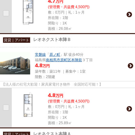
4.7
万
円
(管理費・共益費 4,500円)
敷：0万円｜礼：1ヶ月
所在階：1階
間取り：1K
面積：26.08㎡
レオネクスト本陣Ｂ
賃貸｜アパート
常磐線
「
原ノ町
」駅 徒歩40分
福島県
南相馬市
原町区本陣前
３丁目
4.8
万円
築年数：築11年 ｜募集中：
1室
階数：2階建
【法人様の社宅大歓迎！家具家電付き物件 全国対応可能！】
4.8
万
円
(管理費・共益費 4,500円)
敷：0万円｜礼：1ヶ月
所在階：1階
間取り：1K
面積：25.89㎡
レオネクスト本陣Ａ
賃貸｜アパート