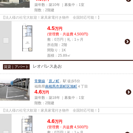
築年数：築10年 ｜募集中：
1室
階数：2階建
【法人様の社宅大歓迎！家具家電付き物件 全国対応可能！】
4.5
万
円
(管理費・共益費 4,500円)
敷：0万円｜礼：1ヶ月
所在階：2階
間取り：1K
面積：25.89㎡
レオパレスあお
賃貸｜アパート
常磐線
「
原ノ町
」駅 徒歩5分
福島県
南相馬市
原町区旭町
４丁目
4.6
万円
築年数：築18年 ｜募集中：
1室
階数：2階建
【法人様の社宅大歓迎！家具家電付き物件 全国対応可能！】
4.6
万
円
(管理費・共益費 4,500円)
敷：0万円｜礼：1ヶ月