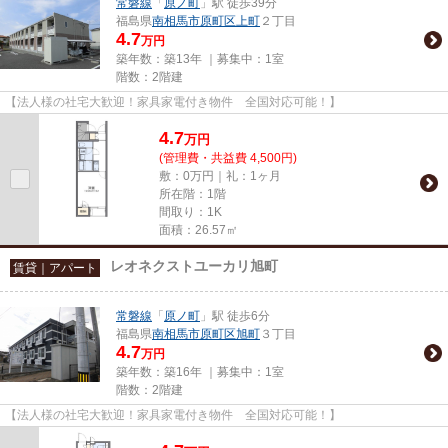
常磐線
「
原ノ町
」駅 徒歩39分
福島県
南相馬市
原町区上町
２丁目
4.7
万円
築年数：築13年 ｜募集中：
1室
階数：2階建
【法人様の社宅大歓迎！家具家電付き物件 全国対応可能！】
4.7
万
円
(管理費・共益費 4,500円)
敷：0万円｜礼：1ヶ月
所在階：1階
間取り：1K
面積：26.57㎡
レオネクストユーカリ旭町
賃貸｜アパート
常磐線
「
原ノ町
」駅 徒歩6分
福島県
南相馬市
原町区旭町
３丁目
4.7
万円
築年数：築16年 ｜募集中：
1室
階数：2階建
【法人様の社宅大歓迎！家具家電付き物件 全国対応可能！】