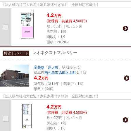
【法人様の社宅大歓迎！家具家電付き物件 全国対応可能！】
4.2
万
円
(管理費・共益費 4,500円)
敷：0万円｜礼：1ヶ月
所在階：1階
間取り：1K
面積：20.28㎡
レオネクストマルベリー
賃貸｜アパート
常磐線
「
原ノ町
」駅 徒歩28分
福島県
南相馬市
原町区上町
１丁目
4.2
万円
築年数：築12年 ｜募集中：
1室
階数：2階建
【法人様の社宅大歓迎！家具家電付き物件 全国対応可能！】
4.2
万
円
(管理費・共益費 4,500円)
敷：0万円｜礼：1ヶ月
所在階：1階
間取り：1K