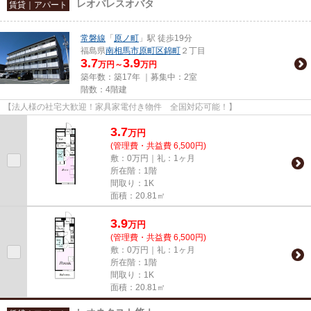
レオパレスオバタ
賃貸｜アパート
常磐線
「
原ノ町
」駅 徒歩19分
福島県
南相馬市
原町区錦町
２丁目
3.7
3.9
万円～
万円
築年数：築17年 ｜募集中：
2室
階数：4階建
【法人様の社宅大歓迎！家具家電付き物件 全国対応可能！】
3.7
万
円
(管理費・共益費 6,500円)
敷：0万円｜礼：1ヶ月
所在階：1階
間取り：1K
面積：20.81㎡
3.9
万
円
(管理費・共益費 6,500円)
敷：0万円｜礼：1ヶ月
所在階：1階
間取り：1K
面積：20.81㎡