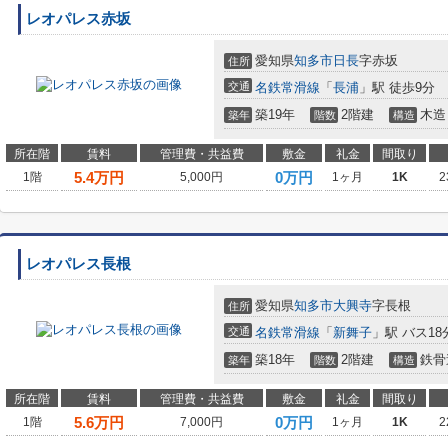
レオパレス赤坂
愛知県
知多市
日長
字赤坂
住所
交通
名鉄常滑線
「
長浦
」駅 徒歩9分
築19年
2階建
木造
築年
階数
構造
所在階
賃料
管理費・共益費
敷金
礼金
間取り
5.4
万円
0万円
1階
5,000円
1ヶ月
1K
2
レオパレス長根
愛知県
知多市
大興寺
字長根
住所
交通
名鉄常滑線
「
新舞子
」駅 バス18
築18年
2階建
鉄骨
築年
階数
構造
所在階
賃料
管理費・共益費
敷金
礼金
間取り
5.6
万円
0万円
1階
7,000円
1ヶ月
1K
2