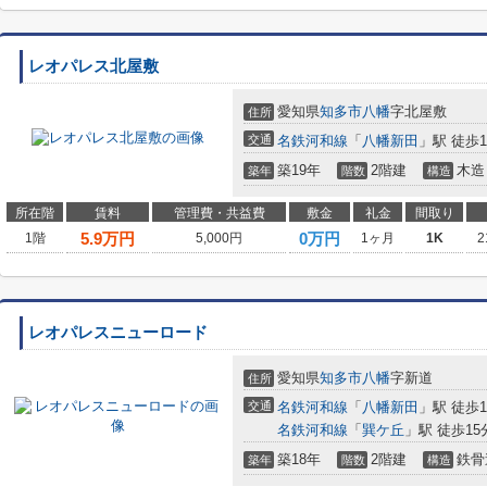
レオパレス北屋敷
愛知県
知多市
八幡
字北屋敷
住所
交通
名鉄河和線
「
八幡新田
」駅 徒歩1
築19年
2階建
木造
築年
階数
構造
所在階
賃料
管理費・共益費
敷金
礼金
間取り
5.9
万円
0万円
1階
5,000円
1ヶ月
1K
2
レオパレスニューロード
愛知県
知多市
八幡
字新道
住所
交通
名鉄河和線
「
八幡新田
」駅 徒歩1
名鉄河和線
「
巽ケ丘
」駅 徒歩15
築18年
2階建
鉄骨
築年
階数
構造