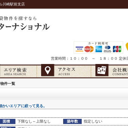
ル川崎駅前支店
営業時間：１０：００ ～ １８：００
定休
物件一覧
細かいエリアに絞って見る。
面積
下限なし～上限なし
築年数
指定しない