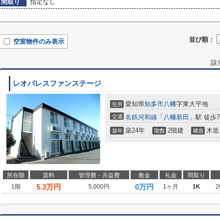
間取り
指定なし
並び順：
空室物件のみ表示
該
レオパレスファンステージ
愛知県
知多市
八幡
字東大平地
住所
交通
名鉄河和線
「
八幡新田
」駅 徒歩
築24年
2階建
木造
築年
階数
構造
所在階
賃料
管理費・共益費
敷金
礼金
間取り
5.3
万円
0万円
1階
5,000円
1ヶ月
1K
2