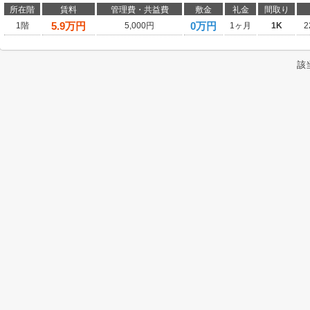
所在階
賃料
管理費・共益費
敷金
礼金
間取り
5.9
万円
0万円
1階
5,000円
1ヶ月
1K
2
該