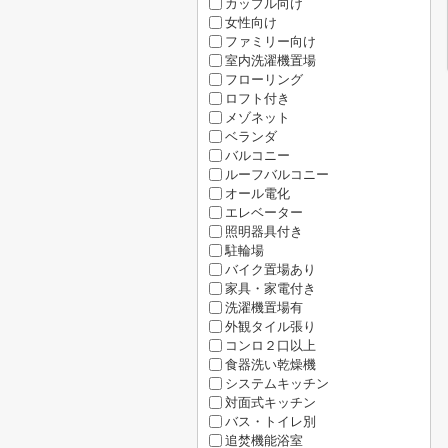
カップル向け
女性向け
ファミリー向け
室内洗濯機置場
フローリング
ロフト付き
メゾネット
ベランダ
バルコニー
ルーフバルコニー
オール電化
エレベーター
照明器具付き
駐輪場
バイク置場あり
家具・家電付き
洗濯機置場有
外観タイル張り
コンロ２口以上
食器洗い乾燥機
システムキッチン
対面式キッチン
バス・トイレ別
追焚機能浴室