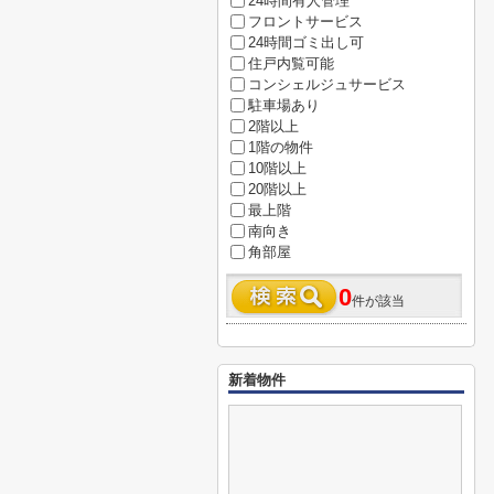
24時間有人管理
フロントサービス
24時間ゴミ出し可
住戸内覧可能
コンシェルジュサービス
駐車場あり
2階以上
1階の物件
10階以上
20階以上
最上階
南向き
角部屋
0
件が該当
新着物件