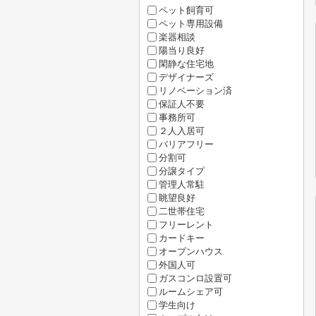
ペット飼育可
ペット専用設備
楽器相談
陽当り良好
閑静な住宅地
デザイナーズ
リノベーション済
保証人不要
事務所可
２人入居可
バリアフリー
分割可
分譲タイプ
管理人常駐
眺望良好
二世帯住宅
フリーレント
カードキー
オープンハウス
外国人可
ガスコンロ設置可
ルームシェア可
学生向け