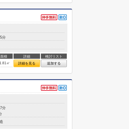
5分
面積
詳細
検討リスト
1.81㎡
詳細を見る
追加する
7分
分
造