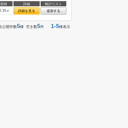
面積
詳細
検討リスト
2.35㎡
詳細を見る
追加する
5
5
1-5
当公開件数
棟 空き数
件
棟表示