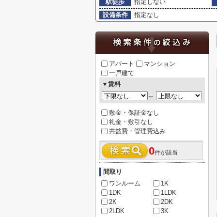
駅徒歩
指定しない
設備条件
指定なし
アパート
マンション
一戸建て
▼賃料
～
敷金・保証金なし
礼金・敷引なし
共益費・管理費込み
0
件が該当
間取り
ワンルーム
1K
1DK
1LDK
2K
2DK
2LDK
3K