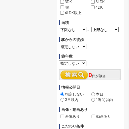
3DK
3LDK
4K
4DK
4LDK以上
面積
～
駅からの徒歩
築年数
0
件が該当
情報公開日
指定しない
本日
3日以内
1週間以内
画像・動画あり
画像あり
動画あり
こだわり条件