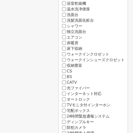
浴室乾燥機
温水洗浄便座
洗面台
洗髪洗面化粧台
シャワー
独立洗面台
エアコン
床暖房
床下収納
ウォークインクロゼット
ウォークインシューズクロゼット
収納豊富
CS
BS
CATV
光ファイバー
インターネット対応
オートロック
TVモニタ付インターホン
宅配ボックス
24時間緊急通報システム
ディンプルキー
防犯カメラ