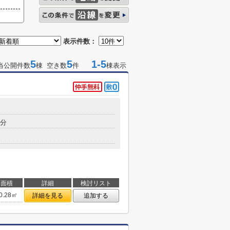
表示件数：
5
5
1-5
当公開件数
棟 空き数
件
棟表示
7分
面積
詳細
検討リスト
0.28㎡
詳細を見る
追加する