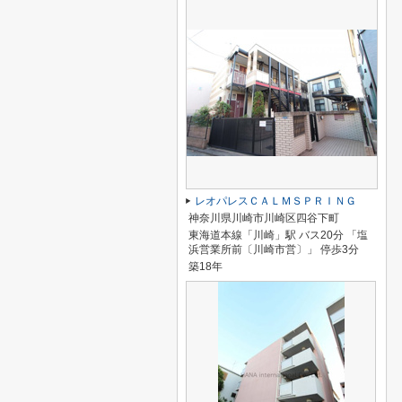
レオパレスＣＡＬＭＳＰＲＩＮＧ
神奈川県川崎市川崎区四谷下町
東海道本線「川崎」駅 バス20分 「塩
浜営業所前〔川崎市営〕」 停歩3分
築18年