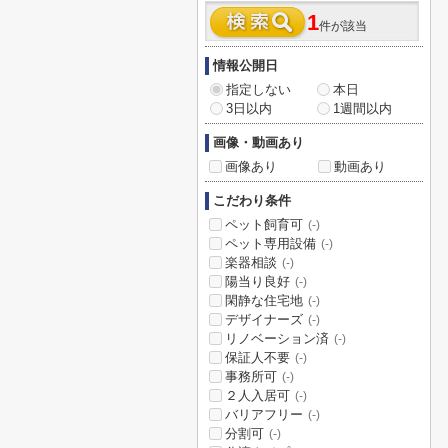
1
件が該当
情報公開日
指定しない
本日
3日以内
1週間以内
画像・動画あり
画像あり
動画あり
こだわり条件
ペット飼育可
(-)
ペット専用設備
(-)
楽器相談
(-)
陽当り良好
(-)
閑静な住宅地
(-)
デザイナーズ
(-)
リノベーション済
(-)
保証人不要
(-)
事務所可
(-)
２人入居可
(-)
バリアフリー
(-)
分割可
(-)