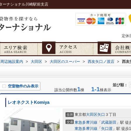
ターナショナル川崎駅前支店
定休
周辺施設案内
>
大田区
>
大田区のスーパー
>
西友矢口ノ渡店
>
西友
並び順：
空室物件のみ表示
1
1-1
該当公開件数
棟
棟表示
レオネクストKomiya
東京都
大田区
矢口
３丁目
住所
交通
東急多摩川線
「
武蔵新田
」駅 徒
東急多摩川線
「
矢口渡
」駅 徒歩1