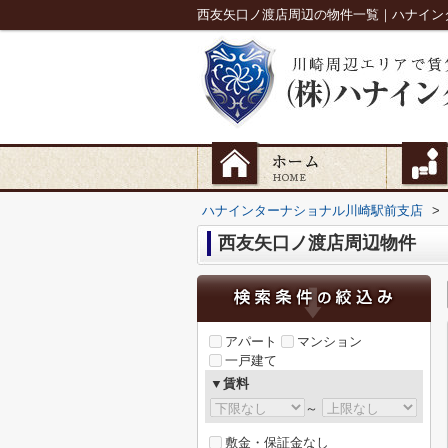
西友矢口ノ渡店周辺の物件一覧｜ハナイン
ハナインターナショナル川崎駅前支店
>
西友矢口ノ渡店周辺物件
アパート
マンション
一戸建て
▼賃料
～
敷金・保証金なし