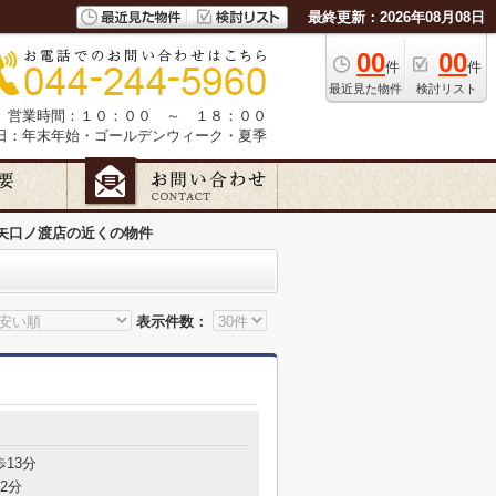
最終更新：2026年08月08日
00
00
件
件
最近見た物件
検討リスト
営業時間：１０：００ ～ １８：００
日：年末年始・ゴールデンウィーク・夏季
矢口ノ渡店の近くの物件
表示件数：
歩13分
2分