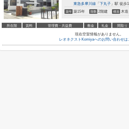
東急多摩川線
「
下丸子
」駅 徒歩1
築15年
2階建
木造
築年
階数
構造
所在階
賃料
管理費・共益費
敷金
礼金
間取り
現在空室情報がありません。
レオネクストKomiyaへのお問い合わせ