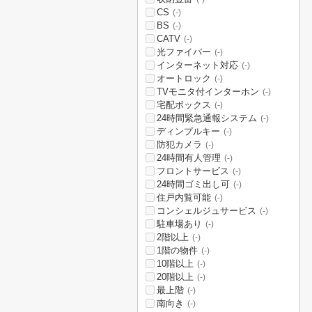
CS
(-)
BS
(-)
CATV
(-)
光ファイバー
(-)
インターネット対応
(-)
オートロック
(-)
TVモニタ付インターホン
(-)
宅配ボックス
(-)
24時間緊急通報システム
(-)
ディンプルキー
(-)
防犯カメラ
(-)
24時間有人管理
(-)
フロントサービス
(-)
24時間ゴミ出し可
(-)
住戸内覧可能
(-)
コンシェルジュサービス
(-)
駐車場あり
(-)
2階以上
(-)
1階の物件
(-)
10階以上
(-)
20階以上
(-)
最上階
(-)
南向き
(-)