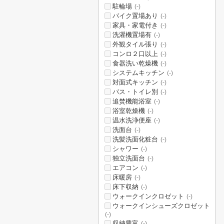
駐輪場
(-)
バイク置場あり
(-)
家具・家電付き
(-)
洗濯機置場有
(-)
外観タイル張り
(-)
コンロ２口以上
(-)
食器洗い乾燥機
(-)
システムキッチン
(-)
対面式キッチン
(-)
バス・トイレ別
(-)
追焚機能浴室
(-)
浴室乾燥機
(-)
温水洗浄便座
(-)
洗面台
(-)
洗髪洗面化粧台
(-)
シャワー
(-)
独立洗面台
(-)
エアコン
(-)
床暖房
(-)
床下収納
(-)
ウォークインクロゼット
(-)
ウォークインシューズクロゼット
(-)
収納豊富
(-)