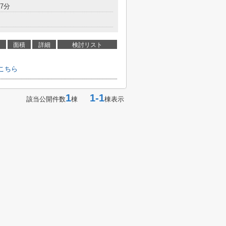
7分
面積
詳細
検討リスト
はこちら
1
1-1
該当公開件数
棟
棟表示