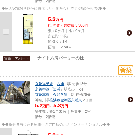
階数：2階建
◆家具家電付き物件に特化した不動産会社です♪諸条件相談OK◆
5.2
万
円
(管理費・共益費 3,500円)
敷：0ヶ月｜礼：0ヶ月
所在階：2階
間取り：1R
面積：12.50㎡
ユナイト六浦パーリーの杜
賃貸｜アパート
京急逗子線
「
六浦
」駅 徒歩13分
京急本線
「
追浜
」駅 徒歩15分
京急本線
「
金沢八景
」駅 徒歩20分
神奈川県
横浜市金沢区
六浦東
２丁目
5.2
5.3
万円～
万円
築年数：築1年未満 ｜募集中：
2室
階数：2階建
◆◆単身者向け家具家電付き専門店のハナインターナショナル◆◆