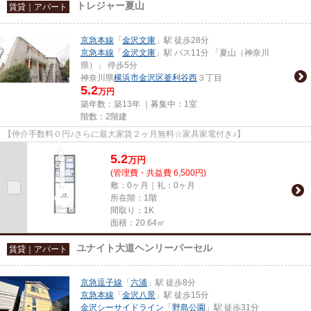
トレジャー夏山
賃貸｜アパート
京急本線
「
金沢文庫
」駅 徒歩28分
京急本線
「
金沢文庫
」駅 バス11分 「夏山（神奈川
県）」 停歩5分
神奈川県
横浜市金沢区
釜利谷西
３丁目
5.2
万円
築年数：築13年 ｜募集中：
1室
階数：2階建
【仲介手数料０円♪さらに最大家賃２ヶ月無料☆家具家電付き♪】
5.2
万
円
(管理費・共益費 6,500円)
敷：0ヶ月｜礼：0ヶ月
所在階：1階
間取り：1K
面積：20.64㎡
ユナイト大道ヘンリーパーセル
賃貸｜アパート
京急逗子線
「
六浦
」駅 徒歩8分
京急本線
「
金沢八景
」駅 徒歩15分
金沢シーサイドライン
「
野島公園
」駅 徒歩31分