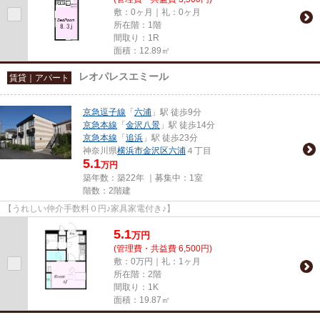
敷：0ヶ月｜礼：0ヶ月
所在階：1階
間取り：1R
面積：12.89㎡
レオパレスエミール
賃貸｜アパート
京急逗子線
「
六浦
」駅 徒歩9分
京急本線
「
金沢八景
」駅 徒歩14分
京急本線
「
追浜
」駅 徒歩23分
神奈川県
横浜市金沢区
六浦
４丁目
5.1
万円
築年数：築22年 ｜募集中：
1室
階数：2階建
【うれしい仲介手数料０円♪家具家電付き♪】
5.1
万
円
(管理費・共益費 6,500円)
敷：0万円｜礼：1ヶ月
所在階：2階
間取り：1K
面積：19.87㎡