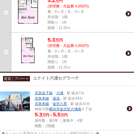
5.2
万
円
(管理費・共益費 4,000円)
敷：0ヶ月｜礼：0ヶ月
所在階：1階
間取り：1R
面積：12.26㎡
5.3
万
円
(管理費・共益費 4,000円)
敷：0ヶ月｜礼：0ヶ月
所在階：1階
間取り：1R
面積：12.25㎡
ユナイト六浦セグラーテ
賃貸｜アパート
京急逗子線
「
六浦
」駅 徒歩7分
京急本線
「
追浜
」駅 徒歩34分
京急本線
「
金沢八景
」駅 徒歩31分
神奈川県
横浜市金沢区
六浦南
５丁目
5.3
5.5
万円～
万円
築年数：築3年 ｜募集中：
4室
階数：2階建
◆オシャレな家電付きユナイトシリーズ！掲載500件以上♪◆