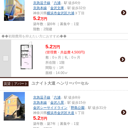
京急逗子線
「
六浦
」駅 徒歩6分
京急本線
「
金沢文庫
」駅 徒歩32分
神奈川県
横浜市金沢区
六浦
３丁目
5.2
万円
築年数：築6年 ｜募集中：
1室
階数：2階建
◆◆初期費用を抑えたい方におすすめ◆◆
5.2
万
円
(管理費・共益費 4,500円)
敷：0ヶ月｜礼：0ヶ月
所在階：1階
間取り：1R
面積：14.00㎡
ユナイト大道 ヘンリーパーセル
賃貸｜アパート
京急逗子線
「
六浦
」駅 徒歩8分
京急本線
「
金沢八景
」駅 徒歩15分
金沢シーサイドライン
「
野島公園
」駅 徒歩31分
神奈川県
横浜市金沢区
大道
１丁目
5.2
万円
築年数：築7年 ｜募集中：
1室