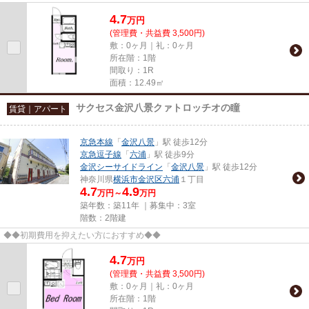
4.7
万
円
(管理費・共益費 3,500円)
敷：0ヶ月｜礼：0ヶ月
所在階：1階
間取り：1R
面積：12.49㎡
サクセス金沢八景クァトロッチオの瞳
賃貸｜アパート
京急本線
「
金沢八景
」駅 徒歩12分
京急逗子線
「
六浦
」駅 徒歩9分
金沢シーサイドライン
「
金沢八景
」駅 徒歩12分
神奈川県
横浜市金沢区
六浦
１丁目
4.7
4.9
万円～
万円
築年数：築11年 ｜募集中：
3室
階数：2階建
◆◆初期費用を抑えたい方におすすめ◆◆
4.7
万
円
(管理費・共益費 3,500円)
敷：0ヶ月｜礼：0ヶ月
所在階：1階