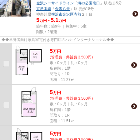
金沢シーサイドライン
「
海の公園南口
」駅 徒歩5分
京急本線
「
金沢八景
」駅 徒歩18分
神奈川県
横浜市金沢区
寺前
２丁目
5
5.1
万円～
万円
築年数：築9年 ｜募集中：
5室
階数：2階建
◆◆単身者向け家具家電付き専門店のハナインターナショナル◆◆
5
万
円
(管理費・共益費 3,500円)
敷：0ヶ月｜礼：0ヶ月
所在階：1階
間取り：1R
面積：11.27㎡
5
万
円
(管理費・共益費 3,500円)
敷：0ヶ月｜礼：0ヶ月
所在階：1階
間取り：1R
面積：11.51㎡
5
万
円
(管理費・共益費 3,500円)