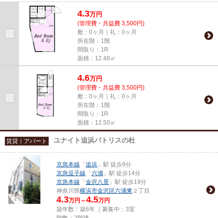
4.3
万
円
(管理費・共益費 3,500円)
敷：0ヶ月｜礼：0ヶ月
所在階：1階
間取り：1R
面積：12.48㎡
4.6
万
円
(管理費・共益費 3,500円)
敷：0ヶ月｜礼：0ヶ月
所在階：1階
間取り：1R
面積：12.50㎡
ユナイト追浜パトリスの杜
賃貸｜アパート
京急本線
「
追浜
」駅 徒歩9分
京急逗子線
「
六浦
」駅 徒歩14分
京急本線
「
金沢八景
」駅 徒歩19分
神奈川県
横浜市金沢区
六浦東
２丁目
4.3
4.5
万円～
万円
築年数：築6年 ｜募集中：
3室
階数：2階建