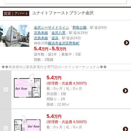
ユナイトファーストブランチ金沢
賃貸｜アパート
金沢シーサイドライン
「
野島公園
」駅 徒歩9分
京急本線
「
金沢八景
」駅 徒歩18分
京急本線
「
追浜
」駅 徒歩24分
神奈川県
横浜市金沢区
野島町
5.4
5.5
万円～
万円
築年数：築1年 ｜募集中：
5室
階数：2階建
◆◆単身者向け家具家電付き専門店のハナインターナショナル◆◆
5.4
万
円
(管理費・共益費 4,500円)
敷：0ヶ月｜礼：0ヶ月
所在階：1階
間取り：1R
面積：12.60㎡
5.4
万
円
(管理費・共益費 4,500円)
敷：0ヶ月｜礼：0ヶ月