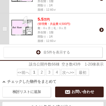
所在階：1階
間取り：1R
面積：12.60㎡
5.5
万
円
(管理費・共益費 4,500円)
敷：0ヶ月｜礼：0ヶ月
所在階：1階
間取り：1R
面積：12.60㎡
全5件を表示する
該当公開件数
66
棟 空き数
43
件
1-20
棟表示
1
2
3
4
<<前へ
次へ>>
最初
チェックした物件をまとめて
検討リストに追加
お問い合わせ