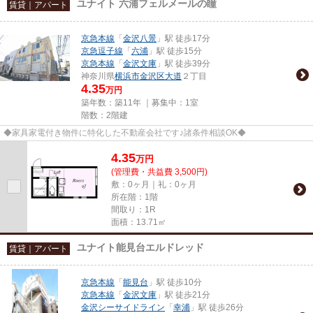
ユナイト 六浦フェルメールの瞳
賃貸｜アパート
京急本線
「
金沢八景
」駅 徒歩17分
京急逗子線
「
六浦
」駅 徒歩15分
京急本線
「
金沢文庫
」駅 徒歩39分
神奈川県
横浜市金沢区
大道
２丁目
4.35
万円
築年数：築11年 ｜募集中：
1室
階数：2階建
◆家具家電付き物件に特化した不動産会社です♪諸条件相談OK◆
4.35
万
円
(管理費・共益費 3,500円)
敷：0ヶ月｜礼：0ヶ月
所在階：1階
間取り：1R
面積：13.71㎡
ユナイト能見台エルドレッド
賃貸｜アパート
京急本線
「
能見台
」駅 徒歩10分
京急本線
「
金沢文庫
」駅 徒歩21分
金沢シーサイドライン
「
幸浦
」駅 徒歩26分