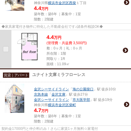
神奈川県
横浜市金沢区
西柴
１丁目
4.4
万円
築年数：築6年 ｜募集中：
1室
階数：2階建
◆家具家電付き物件に特化した不動産会社です♪諸条件相談OK◆
4.4
万
円
(管理費・共益費 3,500円)
敷：0ヶ月｜礼：0ヶ月
所在階：1階
間取り：1R
面積：11.09㎡
ユナイト文庫ミラフローレス
賃貸｜アパート
金沢シーサイドライン
「
海の公園柴口
」駅 徒歩10分
京急本線
「
金沢文庫
」駅 徒歩27分
金沢シーサイドライン
「
市大医学部
」駅 徒歩19分
神奈川県
横浜市金沢区
柴町
4.7
万円
築年数：築6年 ｜募集中：
1室
階数：2階建
契約金17000円と仲介料のみ！さらに家賃1ヶ月無料☆家電付