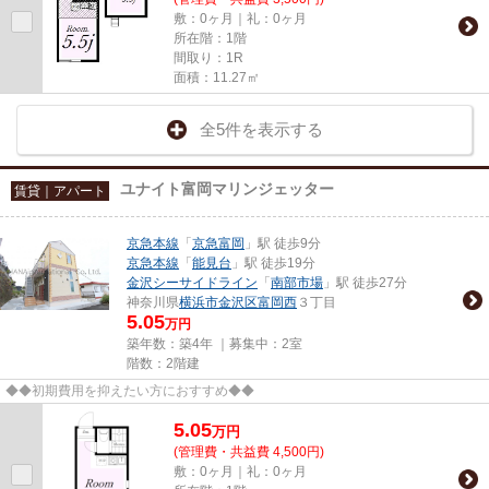
敷：0ヶ月｜礼：0ヶ月
所在階：1階
間取り：1R
面積：11.27㎡
全5件を表示する
ユナイト富岡マリンジェッター
賃貸｜アパート
京急本線
「
京急富岡
」駅 徒歩9分
京急本線
「
能見台
」駅 徒歩19分
金沢シーサイドライン
「
南部市場
」駅 徒歩27分
神奈川県
横浜市金沢区
富岡西
３丁目
5.05
万円
築年数：築4年 ｜募集中：
2室
階数：2階建
◆◆初期費用を抑えたい方におすすめ◆◆
5.05
万
円
(管理費・共益費 4,500円)
敷：0ヶ月｜礼：0ヶ月