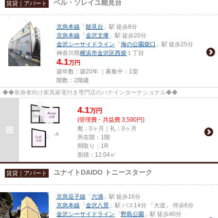
ベル・ソレイユ能見台
賃貸｜アパート
京急本線
「
能見台
」駅 徒歩8分
京急本線
「
金沢文庫
」駅 徒歩20分
金沢シーサイドライン
「
海の公園柴口
」駅 徒歩25分
神奈川県
横浜市金沢区
西柴
１丁目
4.1
万円
築年数：築20年 ｜募集中：
1室
階数：2階建
◆◆単身者向け家具家電付き専門店のハナインターナショナル◆◆
4.1
万
円
(管理費・共益費 3,500円)
敷：0ヶ月｜礼：0ヶ月
所在階：1階
間取り：1R
面積：12.04㎡
ユナイトDAIDO トニースターク
賃貸｜アパート
京急逗子線
「
六浦
」駅 徒歩16分
京急本線
「
金沢八景
」駅 バス14分 「大道」 停歩6分
金沢シーサイドライン
「
野島公園
」駅 徒歩40分