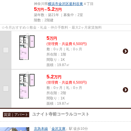
神奈川県
横浜市金沢区
釜利谷東
４丁目
5
5.2
万円～
万円
築年数：築21年 ｜募集中：
2室
階数：2階建
☆今月おすすめ☆敷金・礼金・仲介手数料・最大2ヶ月家賃無料
5
万
円
(管理費・共益費 6,500円)
敷：0ヶ月｜礼：0ヶ月
所在階：1階
間取り：1K
面積：19.87㎡
5.2
万
円
(管理費・共益費 6,500円)
敷：0ヶ月｜礼：0ヶ月
所在階：2階
間取り：1K
面積：19.87㎡
ユナイト寺前コーラルコースト
賃貸｜アパート
京急本線
「
金沢文庫
」駅 徒歩10分