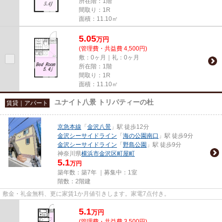
所在階：1階
間取り：1R
面積：11.10㎡
5.05
万
円
(管理費・共益費 4,500円)
敷：0ヶ月｜礼：0ヶ月
所在階：1階
間取り：1R
面積：11.10㎡
ユナイト八景 トリパティーの杜
賃貸｜アパート
京急本線
「
金沢八景
」駅 徒歩12分
金沢シーサイドライン
「
海の公園南口
」駅 徒歩9分
金沢シーサイドライン
「
野島公園
」駅 徒歩9分
神奈川県
横浜市金沢区
町屋町
5.1
万円
築年数：築7年 ｜募集中：
1室
階数：2階建
敷金・礼金無料、更に家賃1か月値引きします。家電7点付き。
5.1
万
円
(管理費・共益費 3,500円)