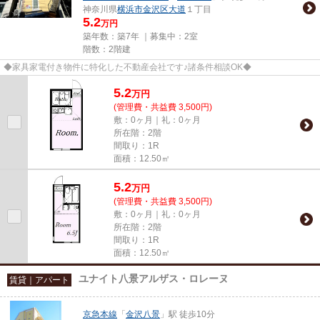
神奈川県
横浜市金沢区
大道
１丁目
5.2
万円
築年数：築7年 ｜募集中：
2室
階数：2階建
◆家具家電付き物件に特化した不動産会社です♪諸条件相談OK◆
5.2
万
円
(管理費・共益費 3,500円)
敷：0ヶ月｜礼：0ヶ月
所在階：2階
間取り：1R
面積：12.50㎡
5.2
万
円
(管理費・共益費 3,500円)
敷：0ヶ月｜礼：0ヶ月
所在階：2階
間取り：1R
面積：12.50㎡
ユナイト八景アルザス・ロレーヌ
賃貸｜アパート
京急本線
「
金沢八景
」駅 徒歩10分