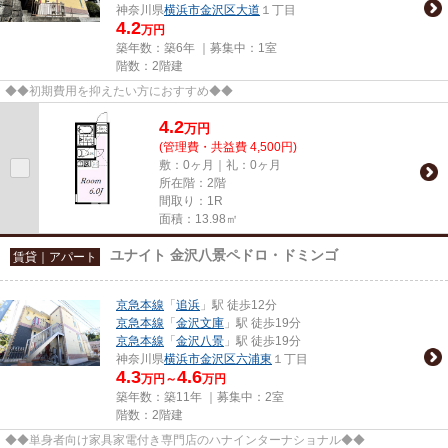
神奈川県
横浜市金沢区
大道
１丁目
4.2
万円
築年数：築6年 ｜募集中：
1室
階数：2階建
◆◆初期費用を抑えたい方におすすめ◆◆
4.2
万
円
(管理費・共益費 4,500円)
敷：0ヶ月｜礼：0ヶ月
所在階：2階
間取り：1R
面積：13.98㎡
ユナイト 金沢八景ペドロ・ドミンゴ
賃貸｜アパート
京急本線
「
追浜
」駅 徒歩12分
京急本線
「
金沢文庫
」駅 徒歩19分
京急本線
「
金沢八景
」駅 徒歩19分
神奈川県
横浜市金沢区
六浦東
１丁目
4.3
4.6
万円～
万円
築年数：築11年 ｜募集中：
2室
階数：2階建
◆◆単身者向け家具家電付き専門店のハナインターナショナル◆◆