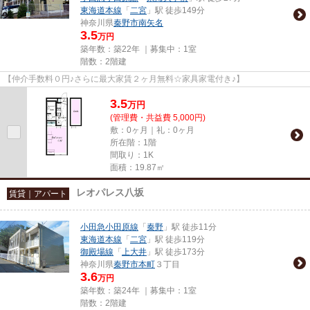
東海道本線
「
二宮
」駅 徒歩149分
神奈川県
秦野市
南矢名
3.5
万円
築年数：築22年 ｜募集中：
1室
階数：2階建
【仲介手数料０円♪さらに最大家賃２ヶ月無料☆家具家電付き♪】
3.5
万
円
(管理費・共益費 5,000円)
敷：0ヶ月｜礼：0ヶ月
所在階：1階
間取り：1K
面積：19.87㎡
レオパレス八坂
賃貸｜アパート
小田急小田原線
「
秦野
」駅 徒歩11分
東海道本線
「
二宮
」駅 徒歩119分
御殿場線
「
上大井
」駅 徒歩173分
神奈川県
秦野市
本町
３丁目
3.6
万円
築年数：築24年 ｜募集中：
1室
階数：2階建