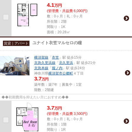
4.1
万
円
(管理費・共益費 6,000円)
敷：0ヶ月｜礼：0ヶ月
所在階：2階
間取り：1K
面積：20.28㎡
ユナイト衣笠マルセロの瞳
賃貸｜アパート
横須賀線
「
衣笠
」駅 徒歩15分
京急久里浜線
「
北久里浜
」駅 徒歩21分
京急本線
「
堀ノ内
」駅 徒歩24分
神奈川県
横須賀市
公郷町
４丁目
3.7
万円
築年数：築7年 ｜募集中：
1室
階数：2階建
◆◆初期費用を抑えたい方におすすめ◆◆
3.7
万
円
(管理費・共益費 3,500円)
敷：0ヶ月｜礼：0ヶ月
所在階：1階
間取り：1R