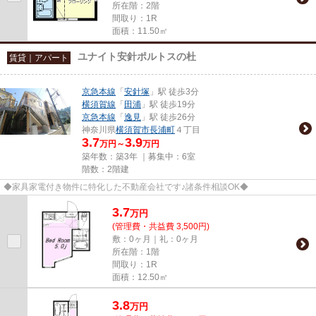
所在階：2階
間取り：1R
面積：11.50㎡
ユナイト安針ポルトスの杜
賃貸｜アパート
京急本線
「
安針塚
」駅 徒歩3分
横須賀線
「
田浦
」駅 徒歩19分
京急本線
「
逸見
」駅 徒歩26分
神奈川県
横須賀市
長浦町
４丁目
3.7
3.9
万円～
万円
築年数：築3年 ｜募集中：
6室
階数：2階建
◆家具家電付き物件に特化した不動産会社です♪諸条件相談OK◆
3.7
万
円
(管理費・共益費 3,500円)
敷：0ヶ月｜礼：0ヶ月
所在階：1階
間取り：1R
面積：12.50㎡
3.8
万
円