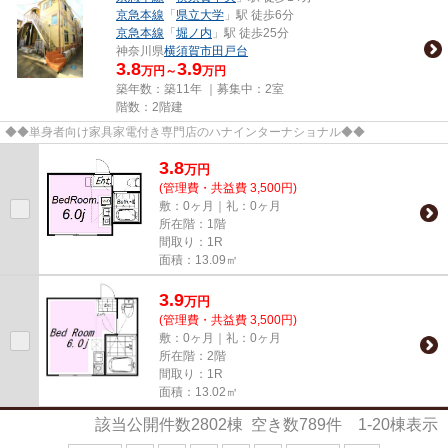
京急本線
「
県立大学
」駅 徒歩6分
京急本線
「
堀ノ内
」駅 徒歩25分
神奈川県
横須賀市
田戸台
3.8
3.9
万円～
万円
築年数：築11年 ｜募集中：
2室
階数：2階建
◆◆単身者向け家具家電付き専門店のハナインターナショナル◆◆
3.8
万
円
(管理費・共益費 3,500円)
敷：0ヶ月｜礼：0ヶ月
所在階：1階
間取り：1R
面積：13.09㎡
3.9
万
円
(管理費・共益費 3,500円)
敷：0ヶ月｜礼：0ヶ月
所在階：2階
間取り：1R
面積：13.02㎡
該当公開件数
2802
棟 空き数
789
件
1-20
棟表示