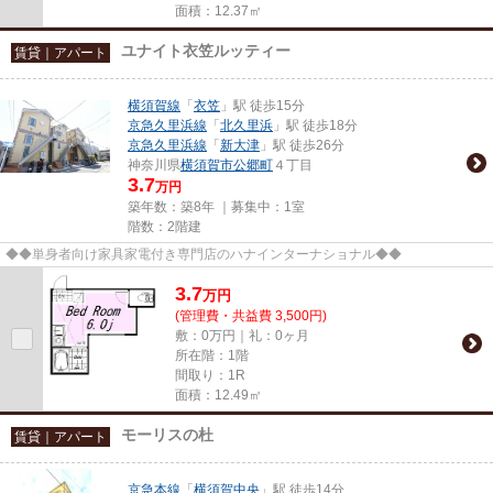
面積：12.37㎡
ユナイト衣笠ルッティー
賃貸｜アパート
横須賀線
「
衣笠
」駅 徒歩15分
京急久里浜線
「
北久里浜
」駅 徒歩18分
京急久里浜線
「
新大津
」駅 徒歩26分
神奈川県
横須賀市
公郷町
４丁目
3.7
万円
築年数：築8年 ｜募集中：
1室
階数：2階建
◆◆単身者向け家具家電付き専門店のハナインターナショナル◆◆
3.7
万
円
(管理費・共益費 3,500円)
敷：0万円｜礼：0ヶ月
所在階：1階
間取り：1R
面積：12.49㎡
モーリスの杜
賃貸｜アパート
京急本線
「
横須賀中央
」駅 徒歩14分