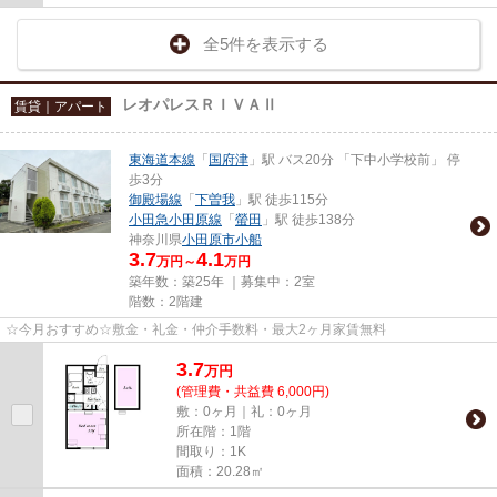
全5件を表示する
レオパレスＲＩＶＡⅡ
賃貸｜アパート
東海道本線
「
国府津
」駅 バス20分 「下中小学校前」 停
歩3分
御殿場線
「
下曽我
」駅 徒歩115分
小田急小田原線
「
螢田
」駅 徒歩138分
神奈川県
小田原市
小船
3.7
4.1
万円～
万円
築年数：築25年 ｜募集中：
2室
階数：2階建
☆今月おすすめ☆敷金・礼金・仲介手数料・最大2ヶ月家賃無料
3.7
万
円
(管理費・共益費 6,000円)
敷：0ヶ月｜礼：0ヶ月
所在階：1階
間取り：1K
面積：20.28㎡