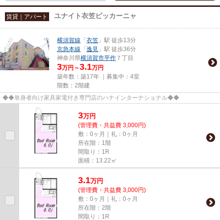
ユナイト衣笠ピッカーニャ
賃貸｜アパート
横須賀線
「
衣笠
」駅 徒歩13分
京急本線
「
逸見
」駅 徒歩36分
神奈川県
横須賀市
平作
７丁目
3
3.1
万円～
万円
築年数：築17年 ｜募集中：
4室
階数：2階建
◆◆単身者向け家具家電付き専門店のハナインターナショナル◆◆
3
万
円
(管理費・共益費 3,000円)
敷：0ヶ月｜礼：0ヶ月
所在階：1階
間取り：1R
面積：13.22㎡
3.1
万
円
(管理費・共益費 3,000円)
敷：0ヶ月｜礼：0ヶ月
所在階：2階
間取り：1R