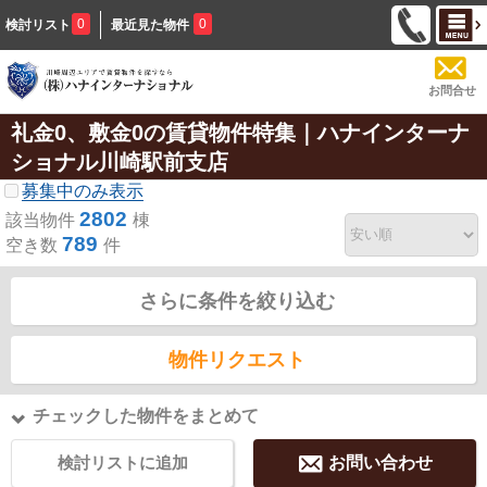
0
0
検討リスト
最近見た物件
お問合せ
礼金0、敷金0の賃貸物件特集｜ハナインターナ
ショナル川崎駅前支店
募集中のみ表示
2802
該当物件
棟
789
空き数
件
さらに条件を絞り込む
物件リクエスト
チェックした物件をまとめて
検討リストに追加
お問い合わせ