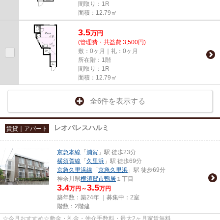
間取り：1R
面積：12.79㎡
3.5
万
円
(管理費・共益費 3,500円)
敷：0ヶ月｜礼：0ヶ月
所在階：1階
間取り：1R
面積：12.79㎡
全6件を表示する
レオパレスハルミ
賃貸｜アパート
京急本線
「
浦賀
」駅 徒歩23分
横須賀線
「
久里浜
」駅 徒歩69分
京急久里浜線
「
京急久里浜
」駅 徒歩69分
神奈川県
横須賀市
鴨居
１丁目
3.4
3.5
万円～
万円
築年数：築24年 ｜募集中：
2室
階数：2階建
☆今月おすすめ☆敷金・礼金・仲介手数料・最大2ヶ月家賃無料