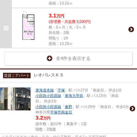
面積：13.22㎡
3.1
万
円
(管理費・共益費 3,000円)
敷：0ヶ月｜礼：0ヶ月
所在階：2階
間取り：1R
面積：13.29㎡
全4件を表示する
レオパレスＫＳ
賃貸｜アパート
東海道本線
「
平塚
」駅 バス27分 「南金目」 停歩1分
小田急小田原線
「
東海大学前
」駅 バス15分 「南金
目」 停歩2分
小田急小田原線
「
秦野
」駅 バス29分 「南金目」 停歩2分
神奈川県
平塚市
南金目
3.2
万円
築年数：築22年 ｜募集中：
1室
階数：2階建
☆今月おすすめ☆敷金・礼金・仲介手数料・最大2ヶ月家賃無料