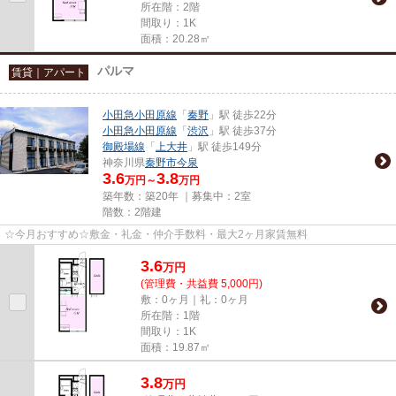
所在階：2階
間取り：1K
面積：20.28㎡
パルマ
賃貸｜アパート
小田急小田原線
「
秦野
」駅 徒歩22分
小田急小田原線
「
渋沢
」駅 徒歩37分
御殿場線
「
上大井
」駅 徒歩149分
神奈川県
秦野市
今泉
3.6
3.8
万円～
万円
築年数：築20年 ｜募集中：
2室
階数：2階建
☆今月おすすめ☆敷金・礼金・仲介手数料・最大2ヶ月家賃無料
3.6
万
円
(管理費・共益費 5,000円)
敷：0ヶ月｜礼：0ヶ月
所在階：1階
間取り：1K
面積：19.87㎡
3.8
万
円