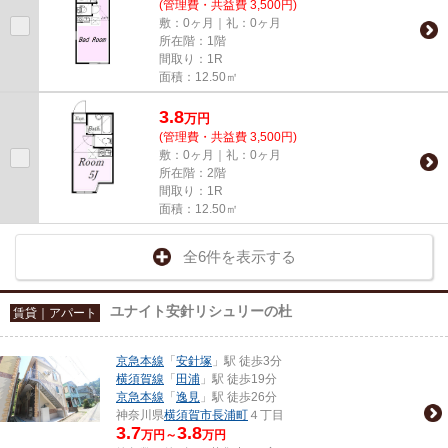
(管理費・共益費 3,500円)
敷：0ヶ月｜礼：0ヶ月
所在階：1階
間取り：1R
面積：12.50㎡
3.8
万
円
(管理費・共益費 3,500円)
敷：0ヶ月｜礼：0ヶ月
所在階：2階
間取り：1R
面積：12.50㎡
全6件を表示する
ユナイト安針リシュリーの杜
賃貸｜アパート
京急本線
「
安針塚
」駅 徒歩3分
横須賀線
「
田浦
」駅 徒歩19分
京急本線
「
逸見
」駅 徒歩26分
神奈川県
横須賀市
長浦町
４丁目
3.7
3.8
万円～
万円