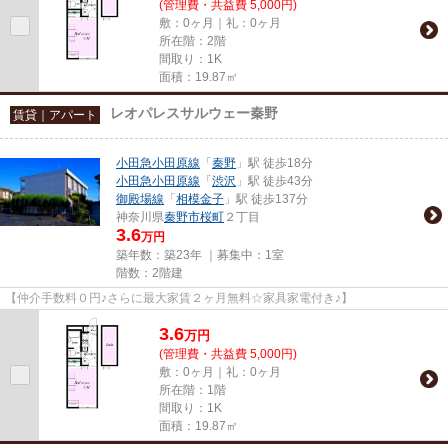
(管理費・共益費 5,000円)
敷：0ヶ月｜礼：0ヶ月
所在階：2階
間取り：1K
面積：19.87㎡
レオパレスサルウェー秦野
賃貸｜アパート
小田急小田原線
「
秦野
」駅 徒歩18分
小田急小田原線
「
渋沢
」駅 徒歩43分
御殿場線
「
相模金子
」駅 徒歩137分
神奈川県
秦野市
桜町
２丁目
3.6
万円
築年数：築23年 ｜募集中：
1室
階数：2階建
【仲介手数料０円♪さらに最大家賃２ヶ月無料☆家具家電付き♪】
3.6
万
円
(管理費・共益費 5,000円)
敷：0ヶ月｜礼：0ヶ月
所在階：1階
間取り：1K
面積：19.87㎡