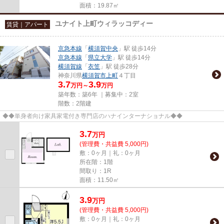
面積：19.87㎡
ユナイト上町ウィラッコディー
賃貸｜アパート
京急本線
「
横須賀中央
」駅 徒歩14分
京急本線
「
県立大学
」駅 徒歩14分
横須賀線
「
衣笠
」駅 徒歩28分
神奈川県
横須賀市
上町
４丁目
3.7
3.9
万円～
万円
築年数：築6年 ｜募集中：
2室
階数：2階建
◆◆単身者向け家具家電付き専門店のハナインターナショナル◆◆
3.7
万
円
(管理費・共益費 5,000円)
敷：0ヶ月｜礼：0ヶ月
所在階：1階
間取り：1R
面積：11.50㎡
3.9
万
円
(管理費・共益費 5,000円)
敷：0ヶ月｜礼：0ヶ月