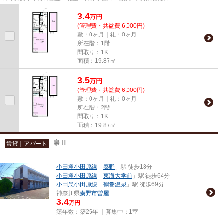
3.4
万
円
(管理費・共益費 6,000円)
敷：0ヶ月｜礼：0ヶ月
所在階：1階
間取り：1K
面積：19.87㎡
3.5
万
円
(管理費・共益費 6,000円)
敷：0ヶ月｜礼：0ヶ月
所在階：2階
間取り：1K
面積：19.87㎡
泉Ⅱ
賃貸｜アパート
小田急小田原線
「
秦野
」駅 徒歩18分
小田急小田原線
「
東海大学前
」駅 徒歩64分
小田急小田原線
「
鶴巻温泉
」駅 徒歩69分
神奈川県
秦野市
曽屋
3.4
万円
築年数：築25年 ｜募集中：
1室