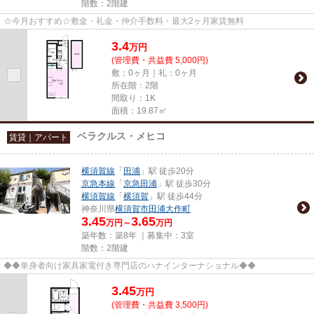
階数：2階建
☆今月おすすめ☆敷金・礼金・仲介手数料・最大2ヶ月家賃無料
3.4
万
円
(管理費・共益費 5,000円)
敷：0ヶ月｜礼：0ヶ月
所在階：2階
間取り：1K
面積：19.87㎡
ベラクルス・メヒコ
賃貸｜アパート
横須賀線
「
田浦
」駅 徒歩20分
京急本線
「
京急田浦
」駅 徒歩30分
横須賀線
「
横須賀
」駅 徒歩44分
神奈川県
横須賀市
田浦大作町
3.45
3.65
万円～
万円
築年数：築8年 ｜募集中：
3室
階数：2階建
◆◆単身者向け家具家電付き専門店のハナインターナショナル◆◆
3.45
万
円
(管理費・共益費 3,500円)