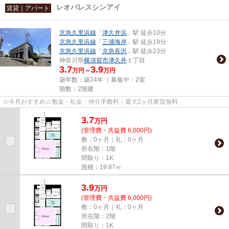
レオパレスシンアイ
賃貸｜アパート
京急久里浜線
「
津久井浜
」駅 徒歩10分
京急久里浜線
「
三浦海岸
」駅 徒歩19分
京急久里浜線
「
京急長沢
」駅 徒歩23分
神奈川県
横須賀市
津久井
１丁目
3.7
3.9
万円～
万円
築年数：築24年 ｜募集中：
2室
階数：2階建
☆今月おすすめ☆敷金・礼金・仲介手数料・最大2ヶ月家賃無料
3.7
万
円
(管理費・共益費 6,000円)
敷：0ヶ月｜礼：0ヶ月
所在階：1階
間取り：1K
面積：19.87㎡
3.9
万
円
(管理費・共益費 6,000円)
敷：0ヶ月｜礼：0ヶ月
所在階：2階
間取り：1K