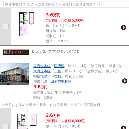
【仲介手数料０円♪さらに最大家賃２ヶ月無料☆家具家電付き♪】
3.6
万
円
(管理費・共益費 5,000円)
敷：0ヶ月｜礼：0ヶ月
所在階：1階
間取り：1K
面積：19.87㎡
レオパレスフジミハイツＣ
賃貸｜アパート
東海道本線
「
国府津
」駅 バス14分 「診療所前」 停歩1分
東海道本線
「
二宮
」駅 バス15分 「診療所前」 停歩1分
御殿場線
「
下曽我
」駅 徒歩109分
神奈川県
小田原市
中村原
3.6
万円
築年数：築24年 ｜募集中：
1室
階数：2階建
☆今月おすすめ☆敷金・礼金・仲介手数料・最大2ヶ月家賃無料
3.6
万
円
(管理費・共益費 6,000円)
敷：0ヶ月｜礼：0ヶ月