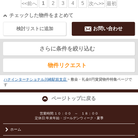
1
2
3
4
5
<<前へ
次へ>>
最初
チェックした物件をまとめて
検討リストに追加
お問い合わせ
さらに条件を絞り込む
物件リクエスト
ハナインターナショナル川崎駅前支店
>
敷金・礼金0円賃貸物件特集ページで
す
ページトップに戻る
営業時間:１０：００ ～ １８：００
定休日:年末年始・ゴールデンウィーク・夏季
ホーム