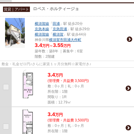
ロペス・ホルティージョ
賃貸｜アパート
横須賀線
「
田浦
」駅 徒歩20分
京急本線
「
京急田浦
」駅 徒歩29分
横須賀線
「
横須賀
」駅 徒歩44分
神奈川県
横須賀市
田浦大作町
3.4
3.55
万円～
万円
築年数：築8年 ｜募集中：
6室
階数：2階建
敷金・礼金ゼロ円♪さらに家賃１ヶ月分無料☆家電付き♪
3.4
万
円
(管理費・共益費 3,500円)
敷：0ヶ月｜礼：0ヶ月
所在階：1階
間取り：1R
面積：12.79㎡
3.4
万
円
(管理費・共益費 3,500円)
敷：0ヶ月｜礼：0ヶ月
所在階：1階