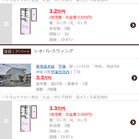
3.2
万
円
(管理費・共益費 5,500円)
敷：0ヶ月｜礼：0ヶ月
所在階：2階
間取り：1K
面積：19.87㎡
レオパレスウィング
賃貸｜アパート
東海道本線
「
平塚
」駅 バス21分 「河内」 停歩3分
神奈川県
平塚市
河内
１丁目
3.3
万円
築年数：築22年 ｜募集中：
1室
階数：2階建
☆今月おすすめ☆敷金・礼金・仲介手数料・最大2ヶ月家賃無料
3.3
万
円
(管理費・共益費 5,500円)
敷：0ヶ月｜礼：0ヶ月
所在階：1階
間取り：1K
面積：19.87㎡