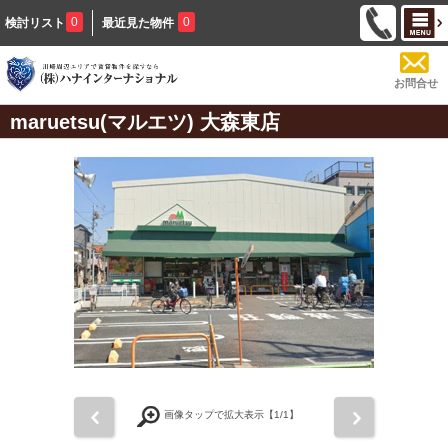
0
0
検討リスト
最近見た物件
お問合せ
maruetsu(マルエツ) 大森東店
前
次
画像タップで拡大表示【
1
/1】