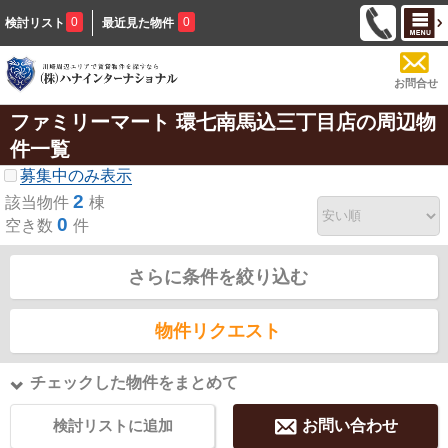
0
0
検討リスト
最近見た物件
お問合せ
ファミリーマート 環七南馬込三丁目店の周辺物
件一覧
募集中のみ表示
2
該当物件
棟
0
空き数
件
さらに条件を絞り込む
物件リクエスト
チェックした物件をまとめて
検討リストに追加
お問い合わせ