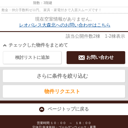
階数：3階建
敷金・仲介手数料ゼロ円。 家具・家電付きで入居スムーズです！
現在空室情報がありません。
レオパレス⼤森北へのお問い合わせはこちら
該当公開件数
2
棟
1-2
棟表示
チェックした物件をまとめて
検討リストに追加
お問い合わせ
さらに条件を絞り込む
物件リクエスト
ページトップに戻る
営業時間:１０：００ ～ １８：００
定休日:年末年始・ゴールデンウィーク・夏季