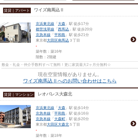
ワイズ南馬込Ⅱ
賃貸｜アパート
京浜東北線
「
大森
」駅 徒歩17分
都営浅草線
「
西馬込
」駅 徒歩20分
京急本線
「
平和島
」駅 徒歩21分
東京都
大田区
南馬込
３丁目
-
築年数：築16年
階数：2階建
敷金・礼金・仲介手数料すべて無料！更に家賃最大2ヶ月分無料☆
現在空室情報がありません。
ワイズ南馬込Ⅱへのお問い合わせはこちら
レオパレス⼤森北
賃貸｜マンション
京浜東北線
「
大森
」駅 徒歩14分
京急本線
「
平和島
」駅 徒歩16分
京急本線
「
大森町
」駅 徒歩20分
東京都
大田区
大森北
５丁目
-
築年数：築18年