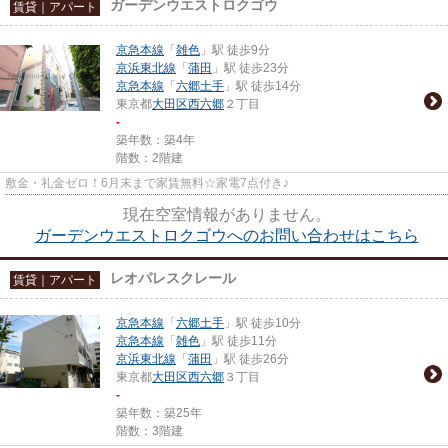
ガーデンウエストロクゴウ
賃貸｜アパート
京急本線
「
雑色
」駅 徒歩9分
京浜東北線
「
蒲田
」駅 徒歩23分
京急本線
「
六郷土手
」駅 徒歩14分
東京都
大田区
西六郷
２丁目
-
築年数：築4年
階数：2階建
敷金・礼金ゼロ！6月末まで家賃無料☆家電7点付き♪
現在空室情報がありません。
ガーデンウエストロクゴウへのお問い合わせはこちら
レオパレスクレール
賃貸｜アパート
京急本線
「
六郷土手
」駅 徒歩10分
京急本線
「
雑色
」駅 徒歩11分
京浜東北線
「
蒲田
」駅 徒歩26分
東京都
大田区
西六郷
３丁目
-
築年数：築25年
階数：3階建