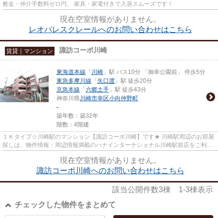
敷金・仲介手数料ゼロ円。 家具・家電付きで入居スムーズです！
現在空室情報がありません。
レオパレスクレールへのお問い合わせはこちら
諏訪コーポ川崎
賃貸｜マンション
東海道本線
「
川崎
」駅 バス10分 「御幸公園前」 停歩5分
東急多摩川線
「
矢口渡
」駅 徒歩20分
京急本線
「
六郷土手
」駅 徒歩43分
神奈川県
川崎市幸区
小向仲野町
-
築年数：築32年
階数：4階建
１Ｋタイプ☆川崎駅のマンション【諏訪コーポ川崎】です★ 川崎駅周辺のお部屋
探しは、物件情報・周辺情報満載のハナインターナショナル川崎駅前店をご利用
下さい！ 交通：JR東海道線・...
現在空室情報がありません。
諏訪コーポ川崎へのお問い合わせはこちら
該当公開件数
3
棟
1-3
棟表示
チェックした物件をまとめて