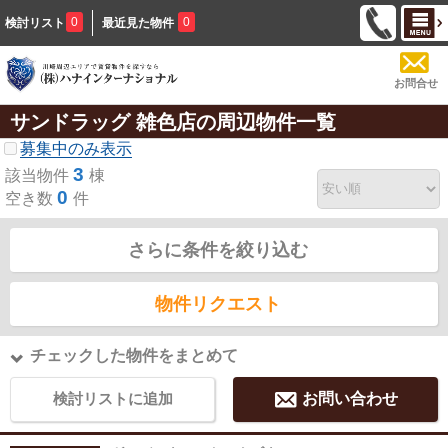
0
0
検討リスト
最近見た物件
お問合せ
サンドラッグ 雑色店の周辺物件一覧
募集中のみ表示
3
該当物件
棟
0
空き数
件
さらに条件を絞り込む
物件リクエスト
チェックした物件をまとめて
検討リストに追加
お問い合わせ