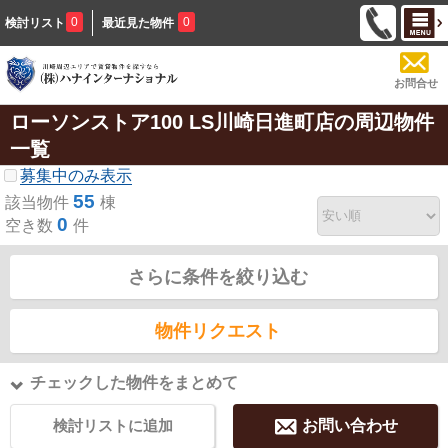
0
0
検討リスト
最近見た物件
お問合せ
ローソンストア100 LS川崎日進町店の周辺物件
一覧
募集中のみ表示
55
該当物件
棟
0
空き数
件
さらに条件を絞り込む
物件リクエスト
チェックした物件をまとめて
検討リストに追加
お問い合わせ