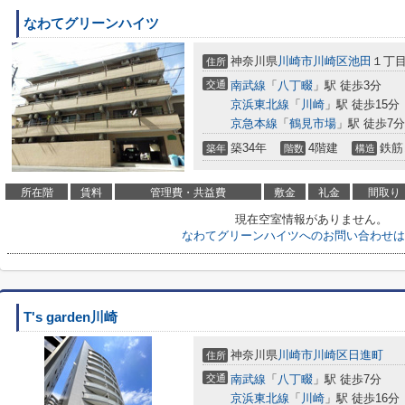
なわてグリーンハイツ
神奈川県
川崎市川崎区
池田
１丁
住所
交通
南武線
「
八丁畷
」駅 徒歩3分
京浜東北線
「
川崎
」駅 徒歩15分
京急本線
「
鶴見市場
」駅 徒歩7分
築34年
4階建
鉄筋
築年
階数
構造
所在階
賃料
管理費・共益費
敷金
礼金
間取り
現在空室情報がありません。
なわてグリーンハイツへのお問い合わせは
T's garden川崎
神奈川県
川崎市川崎区
日進町
住所
交通
南武線
「
八丁畷
」駅 徒歩7分
京浜東北線
「
川崎
」駅 徒歩16分