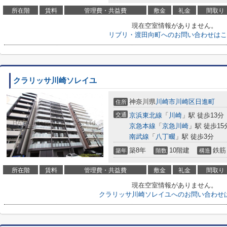
所在階
賃料
管理費・共益費
敷金
礼金
間取り
現在空室情報がありません。
リブリ・渡田向町へのお問い合わせはこ
クラリッサ川崎ソレイユ
神奈川県
川崎市川崎区
日進町
住所
交通
京浜東北線
「
川崎
」駅 徒歩13分
京急本線
「
京急川崎
」駅 徒歩15
南武線
「
八丁畷
」駅 徒歩3分
築8年
10階建
鉄筋
築年
階数
構造
所在階
賃料
管理費・共益費
敷金
礼金
間取り
現在空室情報がありません。
クラリッサ川崎ソレイユへのお問い合わせ