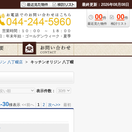
最終更新：2026年08月08日
00
00
件
件
最近見た物件
検討リスト
営業時間：１０：００ ～ １８：００
日：年末年始・ゴールデンウィーク・夏季
ジン 八丁畷店
>
キッチンオリジン 八丁畷
表示件数：
30
棟表示
<<前へ
1
2
次へ>>
最初
町