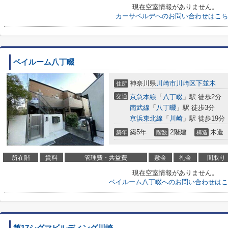
現在空室情報がありません。
カーサベルデへのお問い合わせはこち
ベイルーム八丁畷
神奈川県
川崎市川崎区
下並木
住所
交通
京急本線
「
八丁畷
」駅 徒歩2分
南武線
「
八丁畷
」駅 徒歩3分
京浜東北線
「
川崎
」駅 徒歩19分
築5年
2階建
木造
築年
階数
構造
所在階
賃料
管理費・共益費
敷金
礼金
間取り
現在空室情報がありません。
ベイルーム八丁畷へのお問い合わせはこ