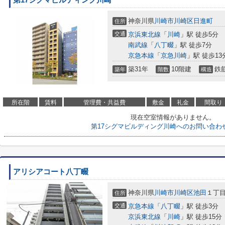
第17シグマビルディング川崎
神奈川県
川崎市川崎区
日進町
住所
交通
京浜東北線
「
川崎
」駅 徒歩5分
南武線
「
八丁畷
」駅 徒歩7分
京急本線
「
京急川崎
」駅 徒歩13
築31年
10階建
鉄
築年
階数
構造
所在階
賃料
管理費・共益費
敷金
礼金
間取り
現在空室情報がありません。
第17シグマビルディング川崎へのお問い合わ
アリシアコート八丁畷
神奈川県
川崎市川崎区
池田
１丁
住所
交通
京急本線
「
八丁畷
」駅 徒歩3分
京浜東北線
「
川崎
」駅 徒歩15分