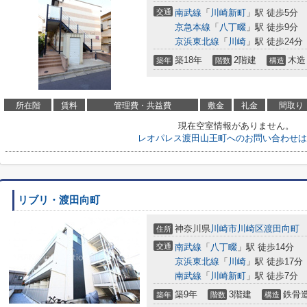
交通
南武線
「
川崎新町
」駅 徒歩5分
京急本線
「
八丁畷
」駅 徒歩9分
京浜東北線
「
川崎
」駅 徒歩24分
築18年
2階建
木造
築年
階数
構造
所在階
賃料
管理費・共益費
敷金
礼金
間取り
現在空室情報がありません。
レオパレス渡田山王町へのお問い合わせは
リブリ・渡田向町
神奈川県
川崎市川崎区
渡田向町
住所
交通
南武線
「
八丁畷
」駅 徒歩14分
京浜東北線
「
川崎
」駅 徒歩17分
南武線
「
川崎新町
」駅 徒歩7分
築9年
3階建
鉄骨
築年
階数
構造