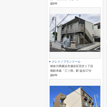
築8年
クレイノプランドール
神奈川県横浜市瀬谷区宮沢１丁目
相鉄本線「三ツ境」駅 徒歩17分
築8年