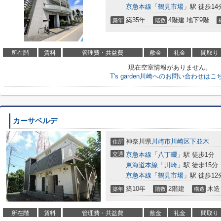
京急本線
「
鶴見市場
」駅 徒歩14
築35年
4階建 地下9階
築年
階数
所在階
賃料
管理費・共益費
敷金
礼金
間取り
現在空室情報がありません。
T's garden川崎へのお問い合わせはこ
カーサベルデ
神奈川県
川崎市川崎区
下並木
住所
交通
京急本線
「
八丁畷
」駅 徒歩1分
東海道本線
「
川崎
」駅 徒歩15分
京急本線
「
鶴見市場
」駅 徒歩12
築10年
2階建
木造
築年
階数
構造
所在階
賃料
管理費・共益費
敷金
礼金
間取り