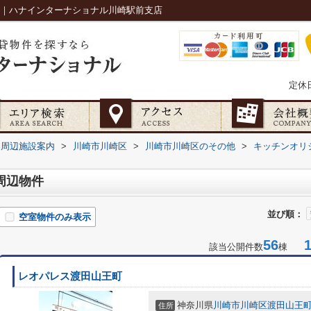
覧｜ハナインターナショナル川崎駅前支店
定休
周辺施設案内
>
川崎市川崎区
>
川崎市川崎区のその他
>
キッチンオリ
周辺物件
並び順：
空室物件のみ表示
56
1-
該当公開件数
棟
レオパレス渡田山王町
神奈川県
川崎市川崎区
渡田山王
住所