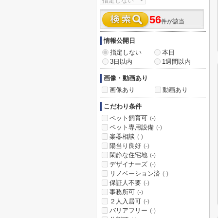
56
件が該当
情報公開日
指定しない
本日
3日以内
1週間以内
画像・動画あり
画像あり
動画あり
こだわり条件
ペット飼育可
(-)
ペット専用設備
(-)
楽器相談
(-)
陽当り良好
(-)
閑静な住宅地
(-)
デザイナーズ
(-)
リノベーション済
(-)
保証人不要
(-)
事務所可
(-)
２人入居可
(-)
バリアフリー
(-)