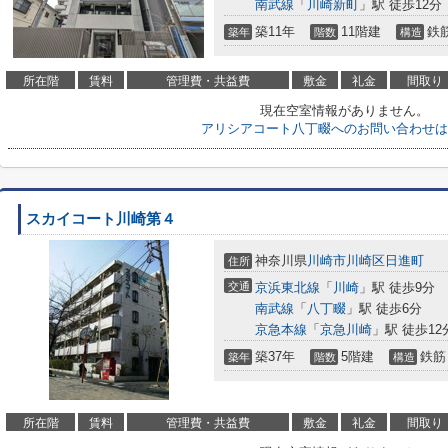
南武線
「
川崎新町
」駅 徒歩12分
築11年
11階建
鉄
築年
階数
構造
所在階
賃料
管理費・共益費
敷金
礼金
間取り
現在空室情報がありません。
アリシアコート八丁畷へのお問い合わせは
スカイコート川崎第４
神奈川県
川崎市川崎区
日進町
住所
交通
京浜東北線
「
川崎
」駅 徒歩9分
南武線
「
八丁畷
」駅 徒歩6分
京急本線
「
京急川崎
」駅 徒歩12
築37年
5階建
鉄筋
築年
階数
構造
所在階
賃料
管理費・共益費
敷金
礼金
間取り