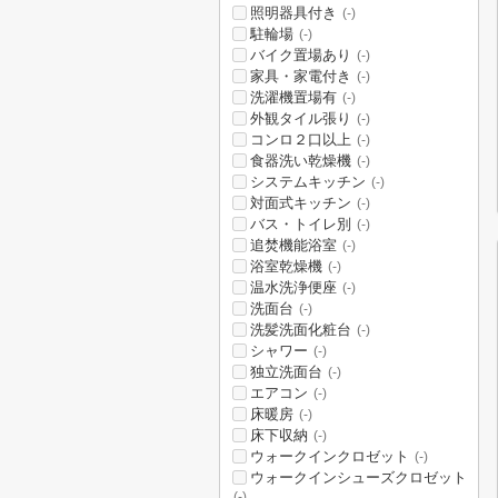
照明器具付き
(-)
駐輪場
(-)
バイク置場あり
(-)
家具・家電付き
(-)
洗濯機置場有
(-)
外観タイル張り
(-)
コンロ２口以上
(-)
食器洗い乾燥機
(-)
システムキッチン
(-)
対面式キッチン
(-)
バス・トイレ別
(-)
追焚機能浴室
(-)
浴室乾燥機
(-)
温水洗浄便座
(-)
洗面台
(-)
洗髪洗面化粧台
(-)
シャワー
(-)
独立洗面台
(-)
エアコン
(-)
床暖房
(-)
床下収納
(-)
ウォークインクロゼット
(-)
ウォークインシューズクロゼット
(-)