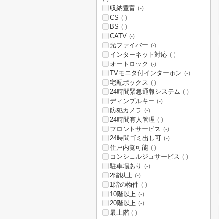
収納豊富
(-)
CS
(-)
BS
(-)
CATV
(-)
光ファイバー
(-)
インターネット対応
(-)
オートロック
(-)
TVモニタ付インターホン
(-)
宅配ボックス
(-)
24時間緊急通報システム
(-)
ディンプルキー
(-)
防犯カメラ
(-)
24時間有人管理
(-)
フロントサービス
(-)
24時間ゴミ出し可
(-)
住戸内覧可能
(-)
コンシェルジュサービス
(-)
駐車場あり
(-)
2階以上
(-)
1階の物件
(-)
10階以上
(-)
20階以上
(-)
最上階
(-)