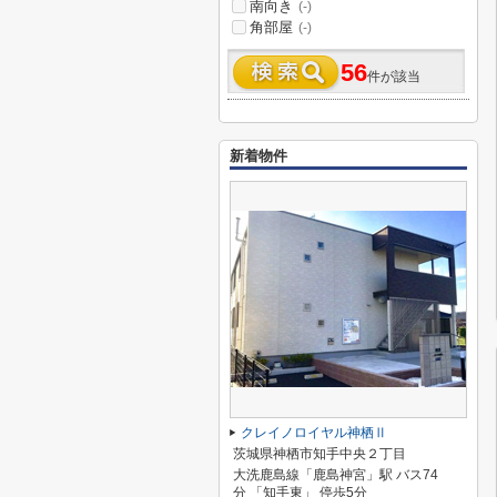
南向き
(-)
角部屋
(-)
56
件が該当
新着物件
クレイノロイヤル神栖Ⅱ
茨城県神栖市知手中央２丁目
大洗鹿島線「鹿島神宮」駅 バス74
分 「知手東」 停歩5分