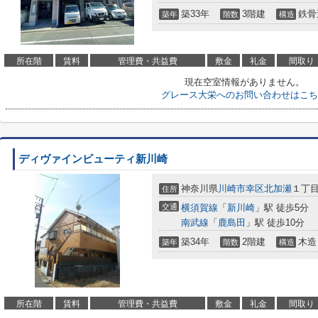
築33年
3階建
鉄骨
築年
階数
構造
所在階
賃料
管理費・共益費
敷金
礼金
間取り
現在空室情報がありません。
グレース大栄へのお問い合わせはこち
ディヴァインビューティ新川崎
神奈川県
川崎市幸区
北加瀬
１丁
住所
交通
横須賀線
「
新川崎
」駅 徒歩5分
南武線
「
鹿島田
」駅 徒歩10分
築34年
2階建
木造
築年
階数
構造
所在階
賃料
管理費・共益費
敷金
礼金
間取り