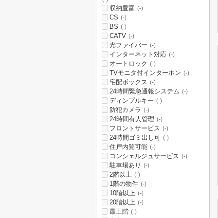
収納豊富
(-)
CS
(-)
BS
(-)
CATV
(-)
光ファイバー
(-)
インターネット対応
(-)
オートロック
(-)
TVモニタ付インターホン
(-)
宅配ボックス
(-)
24時間緊急通報システム
(-)
ディンプルキー
(-)
防犯カメラ
(-)
24時間有人管理
(-)
フロントサービス
(-)
24時間ゴミ出し可
(-)
住戸内覧可能
(-)
コンシェルジュサービス
(-)
駐車場あり
(-)
2階以上
(-)
1階の物件
(-)
10階以上
(-)
20階以上
(-)
最上階
(-)