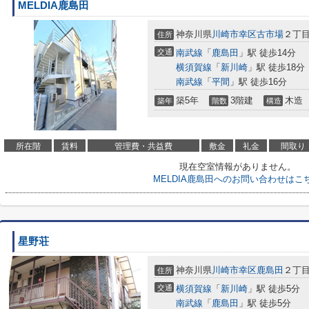
MELDIA鹿島田
神奈川県
川崎市幸区
古市場
２丁
住所
交通
南武線
「
鹿島田
」駅 徒歩14分
横須賀線
「
新川崎
」駅 徒歩18分
南武線
「
平間
」駅 徒歩16分
築5年
3階建
木造
築年
階数
構造
所在階
賃料
管理費・共益費
敷金
礼金
間取り
現在空室情報がありません。
MELDIA鹿島田へのお問い合わせはこ
星野荘
神奈川県
川崎市幸区
鹿島田
２丁
住所
交通
横須賀線
「
新川崎
」駅 徒歩5分
南武線
「
鹿島田
」駅 徒歩5分