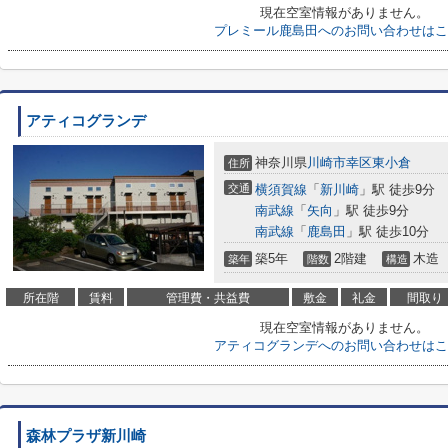
現在空室情報がありません。
プレミール鹿島田へのお問い合わせはこ
アティコグランデ
神奈川県
川崎市幸区
東小倉
住所
交通
横須賀線
「
新川崎
」駅 徒歩9分
南武線
「
矢向
」駅 徒歩9分
南武線
「
鹿島田
」駅 徒歩10分
築5年
2階建
木造
築年
階数
構造
所在階
賃料
管理費・共益費
敷金
礼金
間取り
現在空室情報がありません。
アティコグランデへのお問い合わせはこ
森林プラザ新川崎