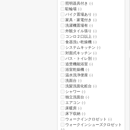
照明器具付き
(-)
駐輪場
(-)
バイク置場あり
(-)
家具・家電付き
(-)
洗濯機置場有
(-)
外観タイル張り
(-)
コンロ２口以上
(-)
食器洗い乾燥機
(-)
システムキッチン
(-)
対面式キッチン
(-)
バス・トイレ別
(-)
追焚機能浴室
(-)
浴室乾燥機
(-)
温水洗浄便座
(-)
洗面台
(-)
洗髪洗面化粧台
(-)
シャワー
(-)
独立洗面台
(-)
エアコン
(-)
床暖房
(-)
床下収納
(-)
ウォークインクロゼット
(-)
ウォークインシューズクロゼット
(-)