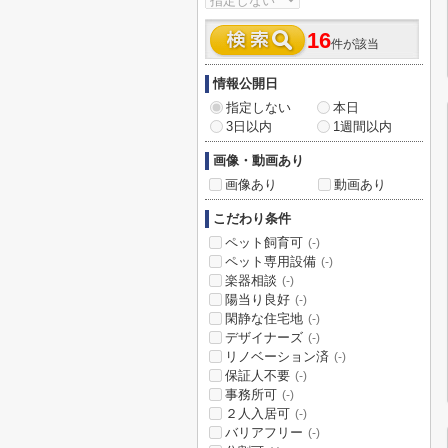
16
件が該当
情報公開日
指定しない
本日
3日以内
1週間以内
画像・動画あり
画像あり
動画あり
こだわり条件
ペット飼育可
(-)
ペット専用設備
(-)
楽器相談
(-)
陽当り良好
(-)
閑静な住宅地
(-)
デザイナーズ
(-)
リノベーション済
(-)
保証人不要
(-)
事務所可
(-)
２人入居可
(-)
バリアフリー
(-)