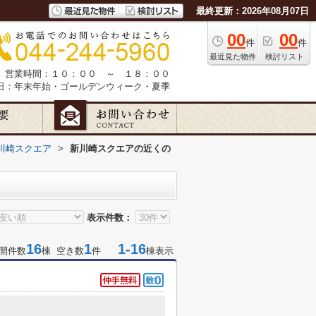
最終更新：2026年08月07日
00
00
件
件
最近見た物件
検討リスト
営業時間：１０：００ ～ １８：００
日：年末年始・ゴールデンウィーク・夏季
川崎スクエア
>
新川崎スクエアの近くの
表示件数：
16
1
1-16
開件数
棟 空き数
件
棟表示