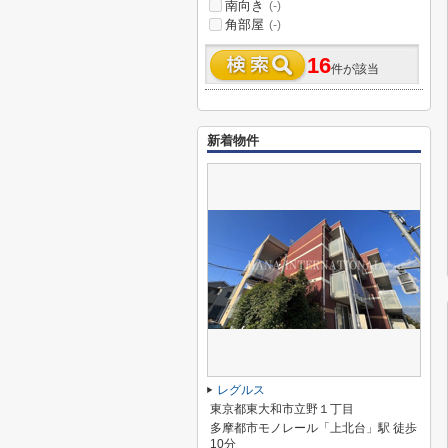
南向き
(-)
角部屋
(-)
16
件が該当
新着物件
レグルス
東京都東大和市立野１丁目
多摩都市モノレール「上北台」駅 徒歩
10分