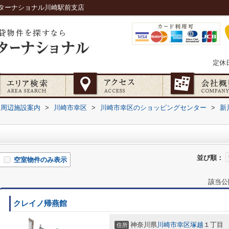
ターナショナル川崎駅前支店
定休
周辺施設案内
>
川崎市幸区
>
川崎市幸区のショッピングセンター
>
新
並び順：
空室物件のみ表示
該当公
クレイノ帰燕館
神奈川県
川崎市幸区
塚越
１丁目
住所