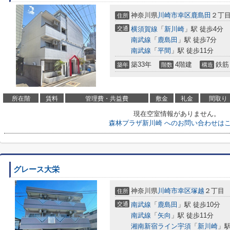
神奈川県
川崎市幸区
鹿島田
２丁
住所
交通
横須賀線
「
新川崎
」駅 徒歩4分
南武線
「
鹿島田
」駅 徒歩7分
南武線
「
平間
」駅 徒歩11分
築33年
4階建
鉄筋
築年
階数
構造
所在階
賃料
管理費・共益費
敷金
礼金
間取り
現在空室情報がありません。
森林プラザ新川崎 へのお問い合わせは
グレース大栄
神奈川県
川崎市幸区
塚越
２丁目
住所
交通
南武線
「
鹿島田
」駅 徒歩10分
南武線
「
矢向
」駅 徒歩11分
湘南新宿ライン宇須
「
新川崎
」駅