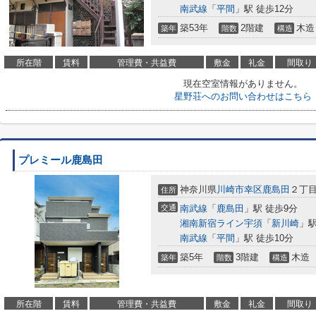
南武線
「
平間
」駅 徒歩12分
築53年
2階建
木造
築年
階数
構造
所在階
賃料
管理費・共益費
敷金
礼金
間取り
現在空室情報がありません。
星野荘へのお問い合わせはこちら
プレミール鹿島田
神奈川県
川崎市幸区
鹿島田
２丁
住所
交通
南武線
「
鹿島田
」駅 徒歩9分
湘南新宿ライン宇須
「
新川崎
」駅
南武線
「
平間
」駅 徒歩10分
築5年
3階建
木造
築年
階数
構造
所在階
賃料
管理費・共益費
敷金
礼金
間取り