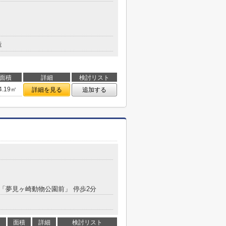
造
面積
詳細
検討リスト
4.19㎡
詳細を見る
追加する
目
分 「夢見ヶ崎動物公園前」 停歩2分
面積
詳細
検討リスト