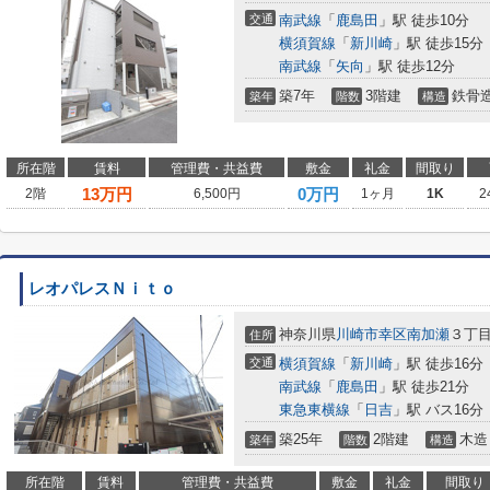
交通
南武線
「
鹿島田
」駅 徒歩10分
横須賀線
「
新川崎
」駅 徒歩15分
南武線
「
矢向
」駅 徒歩12分
築7年
3階建
鉄骨
築年
階数
構造
所在階
賃料
管理費・共益費
敷金
礼金
間取り
13
万円
0万円
2階
6,500円
1ヶ月
1K
2
レオパレスＮｉｔｏ
神奈川県
川崎市幸区
南加瀬
３丁
住所
交通
横須賀線
「
新川崎
」駅 徒歩16分
南武線
「
鹿島田
」駅 徒歩21分
東急東横線
「
日吉
」駅 バス16
築25年
2階建
木造
築年
階数
構造
所在階
賃料
管理費・共益費
敷金
礼金
間取り