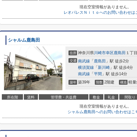
現在空室情報がありません。
レオパレスＮｉｔｏへのお問い合わせは
シャルム鹿島田
神奈川県
川崎市幸区
鹿島田
１丁
住所
交通
南武線
「
鹿島田
」駅 徒歩2分
横須賀線
「
新川崎
」駅 徒歩4分
南武線
「
平間
」駅 徒歩14分
築39年
2階建
軽量
築年
階数
構造
所在階
賃料
管理費・共益費
敷金
礼金
間取り
現在空室情報がありません。
シャルム鹿島田へのお問い合わせはこ