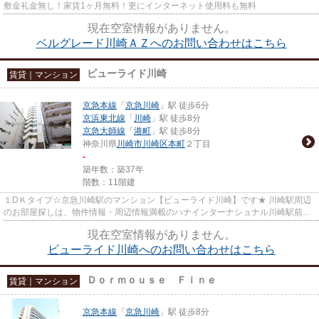
敷金礼金無し！家賃1ヶ月無料！更にインターネット使用料も無料
現在空室情報がありません。
ベルグレード川崎ＡＺへのお問い合わせはこちら
ビューライド川崎
賃貸｜マンション
京急本線
「
京急川崎
」駅 徒歩6分
京浜東北線
「
川崎
」駅 徒歩8分
京急大師線
「
港町
」駅 徒歩8分
神奈川県
川崎市川崎区
本町
２丁目
-
築年数：築37年
階数：11階建
１DＫタイプ☆京急川崎駅のマンション【ビューライド川崎】です★ 川崎駅周辺
のお部屋探しは、物件情報・周辺情報満載のハナインターナショナル川崎駅前店
をご利用下さい！ 交通：京急本...
現在空室情報がありません。
ビューライド川崎へのお問い合わせはこちら
Ｄｏｒｍｏｕｓｅ Ｆｉｎｅ
賃貸｜マンション
京急本線
「
京急川崎
」駅 徒歩8分