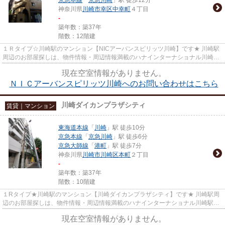
神奈川県
川崎市幸区
中幸町
４丁目
-
築年数：築37年
階数：12階建
１Ｒタイプ☆川崎駅のマンション【NICアーバンスピリッツ川崎】です★ 川崎駅
周辺のお部屋探しは、物件情報・周辺情報満載のハナインターナショナル川崎駅
前店をご利用下さい！ 交通：JR...
現在空室情報がありません。
ＮＩＣアーバンスピリッツ川崎へのお問い合わせはこちら
川崎ダイカンプラザシティ
賃貸｜マンション
東海道本線
「
川崎
」駅 徒歩10分
京急本線
「
京急川崎
」駅 徒歩6分
京急大師線
「
港町
」駅 徒歩7分
神奈川県
川崎市川崎区
本町
２丁目
-
築年数：築37年
階数：10階建
１Rタイプ★川崎駅のマンション【川崎ダイカンプラザシティ】です★ 川崎駅周
辺のお部屋探しは、物件情報・周辺情報満載のハナインターナショナル川崎駅前
店をご利用下さい！ 交通：京急...
現在空室情報がありません。