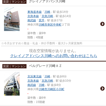
クレイノアドバンス川崎
賃貸｜マンション
東海道本線
「
川崎
」駅 徒歩14分
京急本線
「
京急川崎
」駅 徒歩14分
南武線
「
尻手
」駅 徒歩17分
神奈川県
川崎市幸区
中幸町
２丁目
-
築年数：築9年
階数：4階建
☆今月おすすめ☆敷金・礼金・仲介手数料・最大2ヶ月家賃無料
現在空室情報がありません。
クレイノアドバンス川崎へのお問い合わせはこちら
ベルグレード川崎ＡＺ
賃貸｜マンション
京浜東北線
「
川崎
」駅 徒歩8分
京急本線
「
京急川崎
」駅 徒歩10分
南武線
「
川崎
」駅 徒歩8分
神奈川県
川崎市川崎区
小川町
-
築年数：築6年
階数：15階建