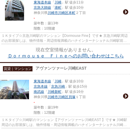
東海道本線
「
川崎
」駅 徒歩11分
京急大師線
「
港町
」駅 徒歩10分
神奈川県
川崎市川崎区
本町
２丁目
-
築年数：築13年
階数：10階建
１Ｋタイプ☆京急川崎駅のマンション【Dormouse Fine】です★ 京急川崎駅周辺
のお部屋探しは、物件情報・周辺情報満載のハナインターナショナル川崎駅前店
をご利用下さい！ 交通：京急本...
現在空室情報がありません。
Ｄｏｒｍｏｕｓｅ Ｆｉｎｅへのお問い合わせはこちら
アヴァンツァーレ川崎EAST
賃貸｜マンション
東海道本線
「
川崎
」駅 徒歩10分
京急本線
「
京急川崎
」駅 徒歩15分
南武線
「
川崎新町
」駅 徒歩16分
神奈川県
川崎市川崎区
貝塚
１丁目
-
築年数：築19年
階数：12階建
１Ｋタイプ☆川崎駅のマンション【アヴァンツァーレ川崎EAST 】です★ 川崎駅
周辺のお部屋探しは、物件情報・周辺情報満載のハナインターナショナル川崎駅
前店をご利用下さい！ 交通：JR...