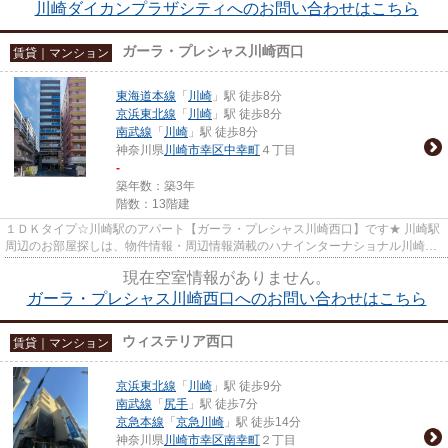
川崎ダイカンプラザシティへのお問い合わせはこちら
ガーラ・プレシャス川崎西口
賃貸｜マンション
東海道本線
「
川崎
」駅 徒歩8分
京浜東北線
「
川崎
」駅 徒歩8分
南武線
「
川崎
」駅 徒歩8分
神奈川県
川崎市幸区
中幸町
４丁目
-
築年数：築3年
階数：13階建
１ＤＫタイプ☆川崎駅のアパート【ガーラ・プレシャス川崎西口】です★ 川崎駅
周辺のお部屋探しは、物件情報・周辺情報満載のハナインターナショナル川崎駅
前店をご利用下さい！ 交通：J...
現在空室情報がありません。
ガーラ・プレシャス川崎西口へのお問い合わせはこちら
ウィステリア西口
賃貸｜マンション
京浜東北線
「
川崎
」駅 徒歩9分
南武線
「
尻手
」駅 徒歩7分
京急本線
「
京急川崎
」駅 徒歩14分
神奈川県
川崎市幸区
南幸町
２丁目