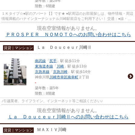
築年数：築28年
階数：6階建
１Ｋタイプ☆●駅のアパート【】です★ ●駅周辺のお部屋探しは、物件情報・周辺
情報満載のハナインターナショナル川崎駅前店をご利用下さい！ 交通：●線・【●
駅】徒歩●分 所在地： ♪初期...
現在空室情報がありません。
ＰＲＯＳＰＥＲ ＮＯＭＯＴＯへのお問い合わせはこちら
Ｌａ Ｄｏｕｃｅｕｒ川崎Ⅱ
賃貸｜マンション
南武線
「
尻手
」駅 徒歩11分
東海道本線
「
川崎
」駅 徒歩13分
京急本線
「
京急川崎
」駅 徒歩14分
神奈川県
川崎市幸区
南幸町
２丁目
-
築年数：築5年
階数：8階建
♪引越業者、ライフライン、インターネット等ご相談ください♪
現在空室情報がありません。
Ｌａ Ｄｏｕｃｅｕｒ川崎Ⅱへのお問い合わせはこちら
ＭＡＸＩＶ川崎
賃貸｜マンション