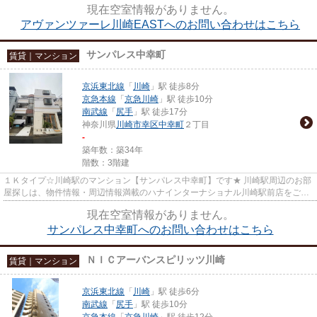
現在空室情報がありません。
アヴァンツァーレ川崎EASTへのお問い合わせはこちら
サンパレス中幸町
賃貸｜マンション
京浜東北線
「
川崎
」駅 徒歩8分
京急本線
「
京急川崎
」駅 徒歩10分
南武線
「
尻手
」駅 徒歩17分
神奈川県
川崎市幸区
中幸町
２丁目
-
築年数：築34年
階数：3階建
１Ｋタイプ☆川崎駅のマンション【サンパレス中幸町】です★ 川崎駅周辺のお部
屋探しは、物件情報・周辺情報満載のハナインターナショナル川崎駅前店をご利
用下さい！ 交通：JR線・【川...
現在空室情報がありません。
サンパレス中幸町へのお問い合わせはこちら
ＮＩＣアーバンスピリッツ川崎
賃貸｜マンション
京浜東北線
「
川崎
」駅 徒歩6分
南武線
「
尻手
」駅 徒歩10分
京急本線
「
京急川崎
」駅 徒歩12分