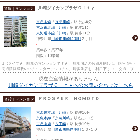
川崎ダイカンプラザＣｉｔｙ
賃貸｜マンション
京急本線
「
京急川崎
」駅 徒歩8分
京浜東北線
「
川崎
」駅 徒歩11分
東海道本線
「
川崎
」駅 徒歩11分
神奈川県
川崎市川崎区
本町
２丁目
-
築年数：築37年
階数：10階建
１Rタイプ★川崎駅のマンションです★ 川崎駅周辺のお部屋探しは、物件情報・
周辺情報満載のハナインターナショナル川崎駅前店をご利用下さい！ 交通：京急
本線・【京急川崎駅】徒歩8分...
現在空室情報がありません。
川崎ダイカンプラザＣｉｔｙへのお問い合わせはこちら
ＰＲＯＳＰＥＲ ＮＯＭＯＴＯ
賃貸｜マンション
東海道本線
「
川崎
」駅 徒歩10分
京急本線
「
京急川崎
」駅 徒歩11分
京急本線
「
八丁畷
」駅 徒歩10分
神奈川県
川崎市川崎区
南町
１３-１０
-