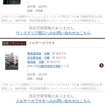
-
築年数：築36年
階数：6階建
１Rタイプ☆川崎駅のマンション【ウィステリア西口】です★ 川崎駅周辺のお部
屋探しは、物件情報・周辺情報満載のハナインターナショナル川崎駅前店をご利
用下さい！ 交通：JR東海道線・...
現在空室情報がありません。
ウィステリア西口へのお問い合わせはこちら
メルサーカワサキ
賃貸｜マンション
東海道本線
「
川崎
」駅 徒歩7分
京浜東北線
「
川崎
」駅 徒歩7分
南武線
「
川崎
」駅 徒歩7分
神奈川県
川崎市幸区
中幸町
４丁目
-
築年数：築19年
階数：8階建
１DＫタイプ☆川崎駅のアパート【メルサーカワサキ】です★ 川崎駅周辺のお部
屋探しは、物件情報・周辺情報満載のハナインターナショナル川崎駅前店をご利
用下さい！ 交通：JR東海道線・...
現在空室情報がありません。
メルサーカワサキへのお問い合わせはこちら