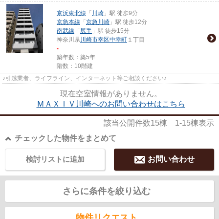
京浜東北線
「
川崎
」駅 徒歩9分
京急本線
「
京急川崎
」駅 徒歩12分
南武線
「
尻手
」駅 徒歩15分
神奈川県
川崎市幸区
中幸町
１丁目
-
築年数：築5年
階数：10階建
♪引越業者、ライフライン、インターネット等ご相談ください♪
現在空室情報がありません。
ＭＡＸＩＶ川崎へのお問い合わせはこちら
該当公開件数
15
棟
1-15
棟表示
チェックした物件をまとめて
検討リストに追加
お問い合わせ
さらに条件を絞り込む
物件リクエスト