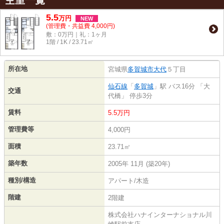
空室一覧
5.5
万
円
NEW
(管理費・共益費 4,000円)
敷：0万円｜礼：1ヶ月
1階 / 1K / 23.71㎡
所在地
宮城県
多賀城市
大代
５丁目
仙石線
「
多賀城
」駅 バス16分 「大
交通
代橋」 停歩3分
賃料
5.5万円
管理費等
4,000円
面積
23.71㎡
築年数
2005年 11月 (築20年)
種別/構造
アパート/木造
階建
2階建
株式会社ハナインターナショナル川