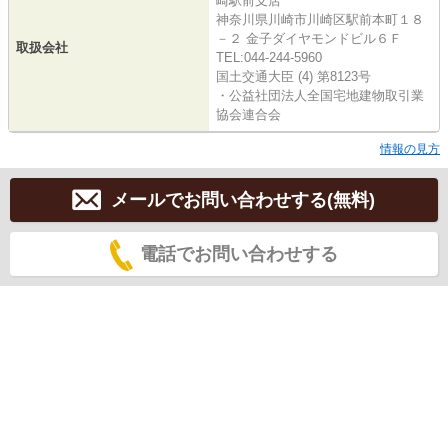
崎駅前支店
神奈川県川崎市川崎区駅前本町１８
－２ 金子ダイヤモンドビル６Ｆ
取扱会社
TEL:044-244-5960
国土交通大臣 (4) 第8123号
・公益社団法人全国宅地建物取引業
協会連合会
情報の見方
メールでお問い合わせする(無料)
電話でお問い合わせする