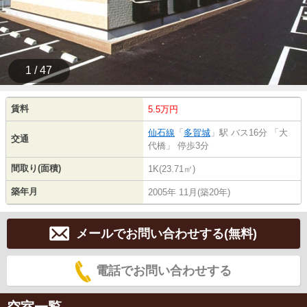
1 / 47
賃料
5.5万円
仙石線
「
多賀城
」駅 バス16分 「大
交通
代橋」 停歩3分
間取り(面積)
1K(23.71㎡)
築年月
2005年 11月(築20年)
メールでお問い合わせする(無料)
電話でお問い合わせする