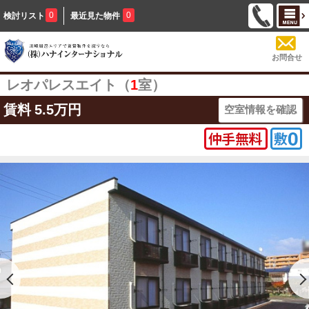
0
0
検討リスト
最近見た物件
お問合せ
レオパレスエイト（
1
室）
賃料
5.5万円
空室情報を確認