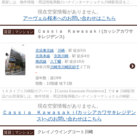
屋探しは、物件情報・周辺情報満載のハナインターナショナル川崎駅前店をご利
用下さい！ 交通：JR鶴見線・...
現在空室情報がありません。
アーヴェル桜本へのお問い合わせはこちら
Ｃａｓｓｉａ Ｋａｗａｓａｋｉ(カッシアカワサ
賃貸｜マンション
キレジデンス)
京浜東北線
「
川崎
」駅 徒歩5分
京急本線
「
京急川崎
」駅 徒歩4分
南武線
「
八丁畷
」駅 徒歩16分
神奈川県
川崎市川崎区
砂子
２丁目
-
築年数：築19年
階数：10階建 地下1階
１Ｋタイプ☆川崎駅のアパート【Cassia Kawasaki Residence】です★ 川崎駅周
辺のお部屋探しは、物件情報・周辺情報満載のハナインターナショナル川崎駅前
店をご利用下さい！ 交通：京浜...
現在空室情報がありません。
Ｃａｓｓｉａ Ｋａｗａｓａｋｉ(カッシアカワサキレジデン
ス)へのお問い合わせはこちら
クレイノウイングコート川崎
賃貸｜マンション