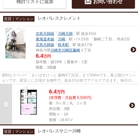
検討リストに追加
お問い合わせ
レオパレスクレメント
賃貸｜マンション
京急大師線
「
川崎大師
」駅 徒歩15分
東海道本線
「
川崎
」駅 バス15分 「藤崎二丁目」 停歩2分
京急大師線
「
鈴木町
」駅 徒歩17分
神奈川県
川崎市川崎区
藤崎
３丁目
6.4
万円
築年数：築19年 ｜募集中：
1室
階数：3階建
便利なスーパー「まいばすけっと 藤崎4丁目店」まで388mです。最上階のマンシ
ョンです。駅近くに立地する物件で、徒歩15分程でアクセスできます。毎日のご
み捨てが楽になる敷地内ごみ...
6.4
万
円
(管理費・共益費 6,500円)
敷：0ヶ月｜礼：1ヶ月
所在階：3階
間取り：1K
面積：19.87㎡
レオパレスサニー川崎
賃貸｜マンション