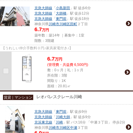
京急大師線
「
小島新田
」駅 徒歩6分
京急大師線
「
大師橋
」駅 徒歩12分
京急大師線
「
東門前
」駅 徒歩18分
神奈川県
川崎市川崎区
田町
２丁目
6.7
万円
築年数：築14年 ｜募集中：
1室
階数：3階建
【うれしい仲介手数料０円♪家具家電付き♪】
6.7
万
円
(管理費・共益費 6,500円)
敷：0ヶ月｜礼：1ヶ月
所在階：3階
間取り：1K
面積：20.81㎡
レオパレスクレール川崎
賃貸｜マンション
京急大師線
「
東門前
」駅 徒歩9分
京急大師線
「
川崎大師
」駅 徒歩9分
京浜東北線
「
川崎
」駅 バス16分 「中瀬３丁目」 停歩2分
神奈川県
川崎市川崎区
中瀬
３丁目
6.9