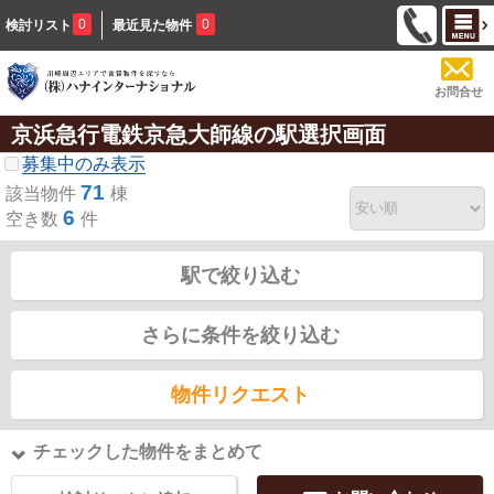
0
0
検討リスト
最近見た物件
お問合せ
京浜急行電鉄京急大師線の駅選択画面
募集中のみ表示
71
該当物件
棟
6
空き数
件
駅で絞り込む
さらに条件を絞り込む
物件リクエスト
チェックした物件をまとめて