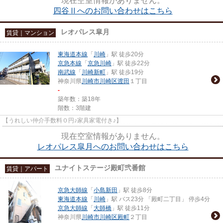
現在空室情報がありません。
四谷Ⅱへのお問い合わせはこちら
レオパレス皐月
賃貸｜マンション
東海道本線
「
川崎
」駅 徒歩20分
京急本線
「
京急川崎
」駅 徒歩22分
南武線
「
川崎新町
」駅 徒歩19分
神奈川県
川崎市川崎区
渡田
１丁目
-
築年数：築18年
階数：3階建
【うれしい仲介手数料０円♪家具家電付き♪】
現在空室情報がありません。
レオパレス皐月へのお問い合わせはこちら
ユナイトステージ殿町弐番館
賃貸｜アパート
京急大師線
「
小島新田
」駅 徒歩8分
東海道本線
「
川崎
」駅 バス23分 「殿町二丁目」 停歩4分
京急大師線
「
大師橋
」駅 徒歩11分
神奈川県
川崎市川崎区
殿町
２丁目