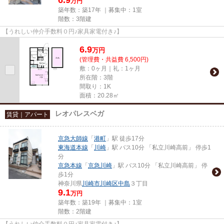
万円
築年数：築17年 ｜募集中：
1室
階数：3階建
【うれしい仲介手数料０円♪家具家電付き♪】
6.9
万
円
(管理費・共益費 6,500円)
敷：0ヶ月｜礼：1ヶ月
所在階：3階
間取り：1K
面積：20.28㎡
レオパレスベガ
賃貸｜アパート
京急大師線
「
港町
」駅 徒歩17分
東海道本線
「
川崎
」駅 バス10分 「私立川崎高前」 停歩1
分
京急本線
「
京急川崎
」駅 バス10分 「私立川崎高前」 停
歩1分
神奈川県
川崎市川崎区
中島
３丁目
9.1
万円
築年数：築19年 ｜募集中：
1室
階数：2階建
【うれしい仲介手数料０円♪家具家電付き♪】