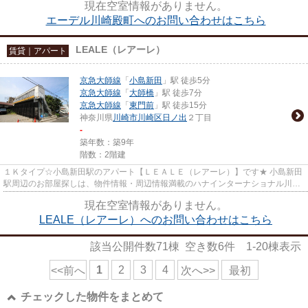
現在空室情報がありません。
エーデル川崎殿町へのお問い合わせはこちら
LEALE（レアーレ）
賃貸｜アパート
京急大師線
「
小島新田
」駅 徒歩5分
京急大師線
「
大師橋
」駅 徒歩7分
京急大師線
「
東門前
」駅 徒歩15分
神奈川県
川崎市川崎区
日ノ出
２丁目
-
築年数：築9年
階数：2階建
１Ｋタイプ☆小島新田駅のアパート【ＬＥＡＬＥ（レアーレ）】です★ 小島新田
駅周辺のお部屋探しは、物件情報・周辺情報満載のハナインターナショナル川崎
駅前店をご利用下さい！ 交通...
現在空室情報がありません。
LEALE（レアーレ）へのお問い合わせはこちら
該当公開件数
71
棟 空き数
6
件
1-20
棟表示
1
2
3
4
<<前へ
次へ>>
最初
チェックした物件をまとめて