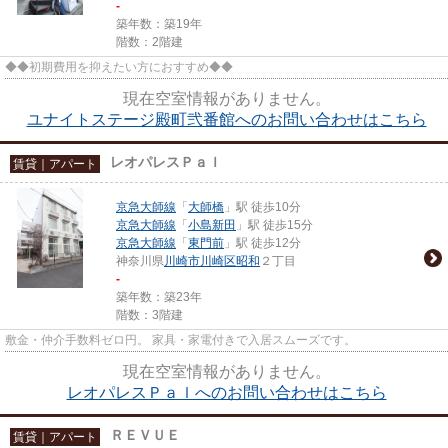
-
築年数：築19年
階数：2階建
◆◆初期費用を抑えたい方におすすめ◆◆
現在空室情報がありません。
ユナイトステージ殿町弐番館へのお問い合わせはこちら
レオパレスＰａｌ
賃貸｜アパート
京急大師線
「
大師橋
」駅 徒歩10分
京急大師線
「
小島新田
」駅 徒歩15分
京急大師線
「
東門前
」駅 徒歩12分
神奈川県
川崎市川崎区
昭和
２丁目
-
築年数：築23年
階数：3階建
敷金・仲介手数料ゼロ円。 家具・家電付きで入居スムーズです。
現在空室情報がありません。
レオパレスＰａｌへのお問い合わせはこちら
ＲＥＶＵＥ
賃貸｜アパート