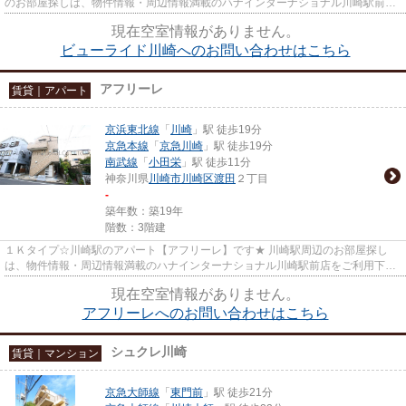
のお部屋探しは、物件情報・周辺情報満載のハナインターナショナル川崎駅前店
をご利用下さい！ 交通：京急本...
現在空室情報がありません。
ビューライド川崎へのお問い合わせはこちら
アフリーレ
賃貸｜アパート
京浜東北線
「
川崎
」駅 徒歩19分
京急本線
「
京急川崎
」駅 徒歩19分
南武線
「
小田栄
」駅 徒歩11分
神奈川県
川崎市川崎区
渡田
２丁目
-
築年数：築19年
階数：3階建
１Ｋタイプ☆川崎駅のアパート【アフリーレ】です★ 川崎駅周辺のお部屋探し
は、物件情報・周辺情報満載のハナインターナショナル川崎駅前店をご利用下さ
い！ 交通：京浜東北線・【川崎...
現在空室情報がありません。
アフリーレへのお問い合わせはこちら
シュクレ川崎
賃貸｜マンション
京急大師線
「
東門前
」駅 徒歩21分