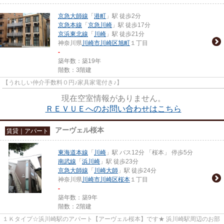
京急大師線
「
港町
」駅 徒歩2分
京急本線
「
京急川崎
」駅 徒歩17分
京浜東北線
「
川崎
」駅 徒歩21分
神奈川県
川崎市川崎区
旭町
１丁目
-
築年数：築19年
階数：3階建
【うれしい仲介手数料０円♪家具家電付き♪】
現在空室情報がありません。
ＲＥＶＵＥへのお問い合わせはこちら
アーヴェル桜本
賃貸｜アパート
東海道本線
「
川崎
」駅 バス12分 「桜本」 停歩5分
南武線
「
浜川崎
」駅 徒歩23分
京急大師線
「
川崎大師
」駅 徒歩24分
神奈川県
川崎市川崎区
桜本
１丁目
-
築年数：築9年
階数：2階建
１Ｋタイプ☆浜川崎駅のアパート【アーヴェル桜本】です★ 浜川崎駅周辺のお部