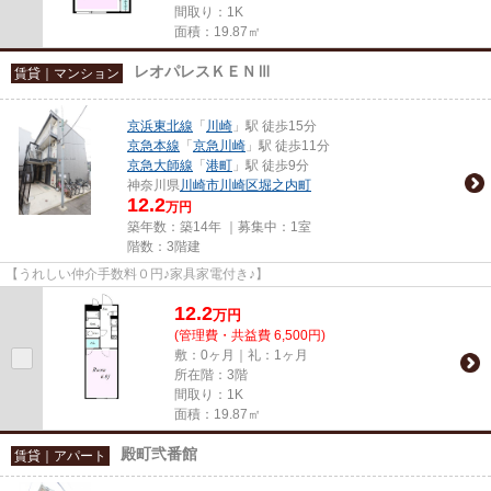
間取り：1K
面積：19.87㎡
レオパレスＫＥＮⅢ
賃貸｜マンション
京浜東北線
「
川崎
」駅 徒歩15分
京急本線
「
京急川崎
」駅 徒歩11分
京急大師線
「
港町
」駅 徒歩9分
神奈川県
川崎市川崎区
堀之内町
12.2
万円
築年数：築14年 ｜募集中：
1室
階数：3階建
【うれしい仲介手数料０円♪家具家電付き♪】
12.2
万
円
(管理費・共益費 6,500円)
敷：0ヶ月｜礼：1ヶ月
所在階：3階
間取り：1K
面積：19.87㎡
殿町弐番館
賃貸｜アパート