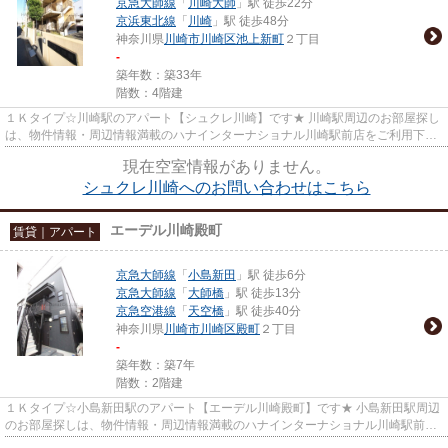
京急大師線
「
川崎大師
」駅 徒歩22分
京浜東北線
「
川崎
」駅 徒歩48分
神奈川県
川崎市川崎区
池上新町
２丁目
-
築年数：築33年
階数：4階建
１Ｋタイプ☆川崎駅のアパート【シュクレ川崎】です★ 川崎駅周辺のお部屋探し
は、物件情報・周辺情報満載のハナインターナショナル川崎駅前店をご利用下さ
い！ 交通：JR京浜東北線・【...
現在空室情報がありません。
シュクレ川崎へのお問い合わせはこちら
エーデル川崎殿町
賃貸｜アパート
京急大師線
「
小島新田
」駅 徒歩6分
京急大師線
「
大師橋
」駅 徒歩13分
京急空港線
「
天空橋
」駅 徒歩40分
神奈川県
川崎市川崎区
殿町
２丁目
-
築年数：築7年
階数：2階建
１Ｋタイプ☆小島新田駅のアパート【エーデル川崎殿町】です★ 小島新田駅周辺
のお部屋探しは、物件情報・周辺情報満載のハナインターナショナル川崎駅前店
をご利用下さい！ 交通：京急...