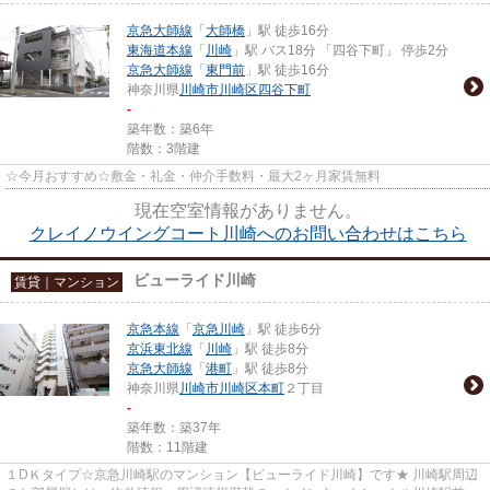
京急大師線
「
大師橋
」駅 徒歩16分
東海道本線
「
川崎
」駅 バス18分 「四谷下町」 停歩2分
京急大師線
「
東門前
」駅 徒歩16分
神奈川県
川崎市川崎区
四谷下町
-
築年数：築6年
階数：3階建
☆今月おすすめ☆敷金・礼金・仲介手数料・最大2ヶ月家賃無料
現在空室情報がありません。
クレイノウイングコート川崎へのお問い合わせはこちら
ビューライド川崎
賃貸｜マンション
京急本線
「
京急川崎
」駅 徒歩6分
京浜東北線
「
川崎
」駅 徒歩8分
京急大師線
「
港町
」駅 徒歩8分
神奈川県
川崎市川崎区
本町
２丁目
-
築年数：築37年
階数：11階建
１DＫタイプ☆京急川崎駅のマンション【ビューライド川崎】です★ 川崎駅周辺