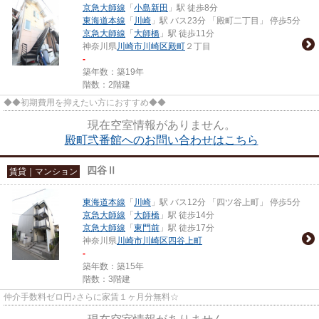
京急大師線
「
小島新田
」駅 徒歩8分
東海道本線
「
川崎
」駅 バス23分 「殿町二丁目」 停歩5分
京急大師線
「
大師橋
」駅 徒歩11分
神奈川県
川崎市川崎区
殿町
２丁目
-
築年数：築19年
階数：2階建
◆◆初期費用を抑えたい方におすすめ◆◆
現在空室情報がありません。
殿町弐番館へのお問い合わせはこちら
四谷Ⅱ
賃貸｜マンション
東海道本線
「
川崎
」駅 バス12分 「四ツ谷上町」 停歩5分
京急大師線
「
大師橋
」駅 徒歩14分
京急大師線
「
東門前
」駅 徒歩17分
神奈川県
川崎市川崎区
四谷上町
-
築年数：築15年
階数：3階建
仲介手数料ゼロ円♪さらに家賃１ヶ月分無料☆