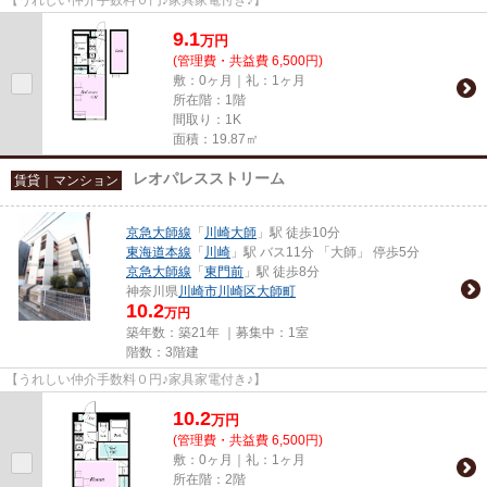
9.1
万
円
(管理費・共益費 6,500円)
敷：0ヶ月｜礼：1ヶ月
所在階：1階
間取り：1K
面積：19.87㎡
レオパレスストリーム
賃貸｜マンション
京急大師線
「
川崎大師
」駅 徒歩10分
東海道本線
「
川崎
」駅 バス11分 「大師」 停歩5分
京急大師線
「
東門前
」駅 徒歩8分
神奈川県
川崎市川崎区
大師町
10.2
万円
築年数：築21年 ｜募集中：
1室
階数：3階建
【うれしい仲介手数料０円♪家具家電付き♪】
10.2
万
円
(管理費・共益費 6,500円)
敷：0ヶ月｜礼：1ヶ月
所在階：2階